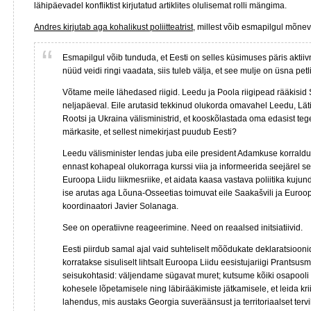
lähipäevadel konfliktist kirjutatud artiklites olulisemat rolli mängima.
Andres kirjutab aga kohalikust poliitteatrist
, millest võib esmapilgul mõnev
Esmapilgul võib tunduda, et Eesti on selles küsimuses päris aktiivn
nüüd veidi ringi vaadata, siis tuleb välja, et see mulje on üsna petli
Võtame meile lähedased riigid. Leedu ja Poola riigipead rääkisid
neljapäeval. Eile arutasid tekkinud olukorda omavahel Leedu, Lät
Rootsi ja Ukraina välisministrid, et kooskõlastada oma edasist teg
märkasite, et sellest nimekirjast puudub Eesti?
Leedu välisminister lendas juba eile president Adamkuse korraldu
ennast kohapeal olukorraga kurssi viia ja informeerida seejärel sea
Euroopa Liidu liikmesriike, et aidata kaasa vastava poliitika kuj
ise arutas aga Lõuna-Osseetias toimuvat eile Saakašvili ja Euroopa
koordinaatori Javier Solanaga.
See on operatiivne reageerimine. Need on reaalsed initsiatiivid.
Eesti piirdub samal ajal vaid suhteliselt mõõdukate deklaratsiooni
korratakse sisuliselt lihtsalt Euroopa Liidu eesistujariigi Prantsu
seisukohtasid: väljendame sügavat muret; kutsume kõiki osapool
kohesele lõpetamisele ning läbirääkimiste jätkamisele, et leida kr
lahendus, mis austaks Georgia suveräänsust ja territoriaalset tervik