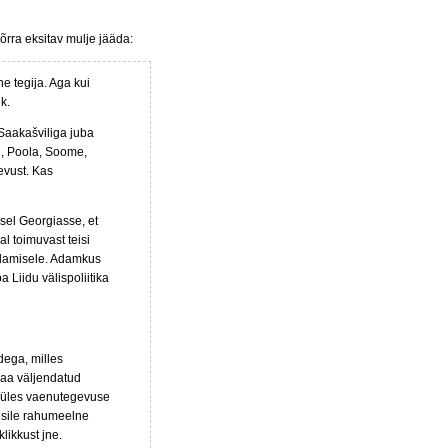
õrra eksitav mulje jääda:
e tegija. Aga kui
k.
 Saakašviliga juba
i, Poola, Soome,
evust. Kas
sel Georgiasse, et
l toimuvast teisi
undamisele. Adamkus
 Liidu välispoliitika
dega, milles
smaa väljendatud
i üles vaenutegevuse
iisile rahumeelne
likkust jne.