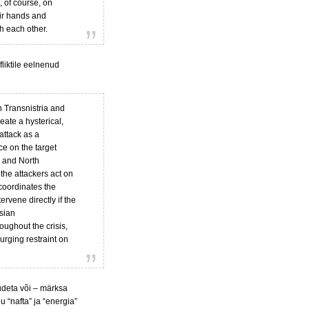
, of course, on
eir hands and
th each other.
liktile eelnenud
n Transnistria and
ate a hysterical,
attack as a
e on the target
ks and North
 the attackers act on
 coordinates the
rvene directly if the
ssian
ughout the crisis,
rging restraint on
uudeta või – märksa
u “nafta” ja “energia”