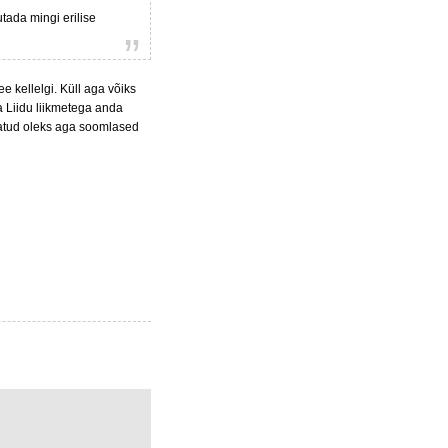
utada mingi erilise
ee kellelgi. Küll aga võiks
a Liidu liikmetega anda
itatud oleks aga soomlased