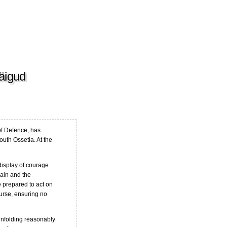
äigud
of Defence, has
outh Ossetia. At the
isplay of courage
ain and the
 prepared to act on
ourse, ensuring no
 unfolding reasonably