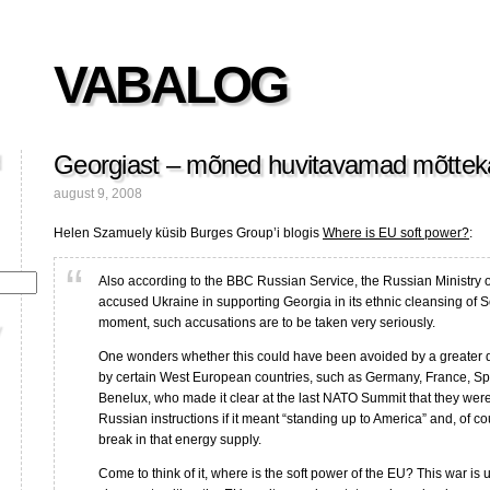
VABALOG
Georgiast – mõned huvitavamad mõttek
august 9, 2008
Helen Szamuely küsib Burges Group’i blogis
Where is EU soft power?
:
Also according to the BBC Russian Service, the Russian Ministry 
accused Ukraine in supporting Georgia in its ethnic cleansing of S
moment, such accusations are to be taken very seriously.
One wonders whether this could have been avoided by a greater d
by certain West European countries, such as Germany, France, Sp
Benelux, who made it clear at the last NATO Summit that they were
Russian instructions if it meant “standing up to America” and, of c
break in that energy supply.
Come to think of it, where is the soft power of the EU? This war is