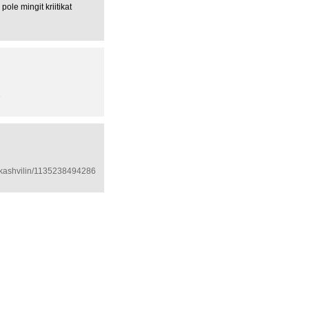
ole mingit kriitikat
8
aakashvilin/1135238494286