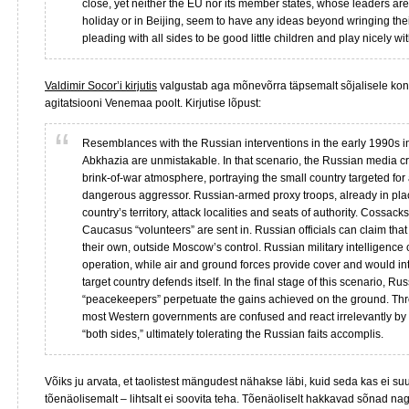
close, yet neither the EU nor its member states, whose leaders are
holiday or in Beijing, seem to have any ideas beyond wringing th
pleading with all sides to be good little children and play nicely wi
Valdimir Socor’i kirjutis
valgustab aga mõnevõrra täpsemalt sõjalisele konf
agitatsiooni Venemaa poolt. Kirjutise lõpust:
Resemblances with the Russian interventions in the early 1990s i
Abkhazia are unmistakable. In that scenario, the Russian media cre
brink-of-war atmosphere, portraying the small country targeted for 
dangerous aggressor. Russian-armed proxy troops, already in plac
country’s territory, attack localities and seats of authority. Cossac
Caucasus “volunteers” are sent in. Russian officials can claim that
their own, outside Moscow’s control. Russian military intelligence
operation, while air and ground forces provide cover and would inte
target country defends itself. In the final stage of this scenario, Ru
“peacekeepers” perpetuate the gains achieved on the ground. Thro
most Western governments are confused and react irrelevantly by u
“both sides,” ultimately tolerating the Russian faits accomplis.
Võiks ju arvata, et taolistest mängudest nähakse läbi, kuid seda kas ei s
tõenäolisemalt – lihtsalt ei soovita teha. Tõenäoliselt hakkavad sõnad nag