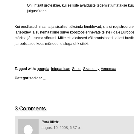
On lihtsalt groteskne, kui selliste avalduste tegemist üritatakse kuj
julgustükina.
Kui eestlased niisama ja sisuliselt üksinda tõmblevad, siis ei registreeru s
järjepidev ja süstemaatiline surve koostöös erinevate teiste (Ida-) Euroop
märksa jõulisema sõnumi. Mitte et sakslased või prantslased sellest huv
ja rootslased koos mõnede teistega ehk siiski.
Tagged with:
georgia
,
infopartisan
,
Socor
,
Szamuely
,
Venemaa
Categorised as:
...
3 Comments
Paul
ütleb:
august 10, 2008, 6:37 p.l.