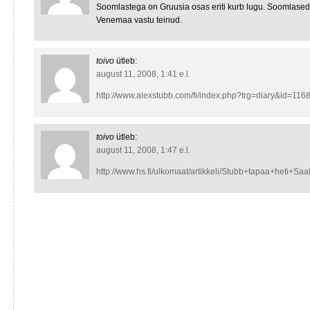
Soomlastega on Gruusia osas eriti kurb lugu. Soomlased p
Venemaa vastu teinud.
toivo
ütleb:
august 11, 2008, 1:41 e.l.
http://www.alexstubb.com/fi/index.php?trg=diary&id=116
toivo
ütleb:
august 11, 2008, 1:47 e.l.
http://www.hs.fi/ulkomaat/artikkeli/Stubb+tapaa+heti+S