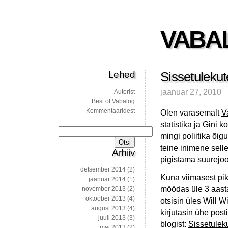
VABA
Lehed
Sissetuleku
jaanuar 27, 2010
Autorist
Best of Vabalog
Kommentaaridest
Olen varasemalt
V
statistika ja Gini 
Otsi:
mingi poliitika õig
teine inimene sell
Arhiiv
pigistama suurejoone
detsember 2014
(2)
Kuna viimasest pi
jaanuar 2014
(1)
möödas üle 3 aasta 
november 2013
(2)
oktoober 2013
(4)
otsisin üles Will 
august 2013
(4)
kirjutasin ühe post
juuli 2013
(3)
blogist:
Sissetulek
mai 2013
(2)