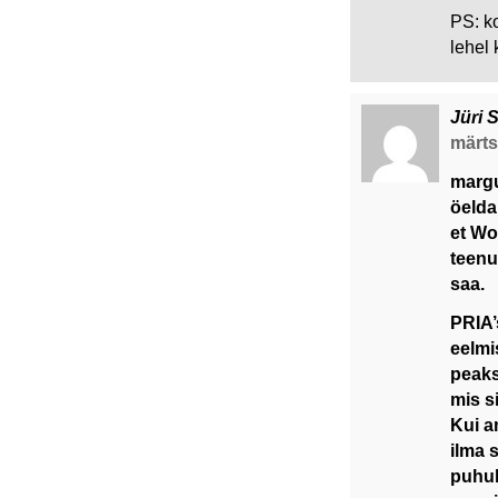
PS: k
lehel
Jüri 
märts 
margu
öelda
et Wo
teenu
saa.
PRIA’
eelmis
peaks
mis s
Kui am
ilma 
puhul