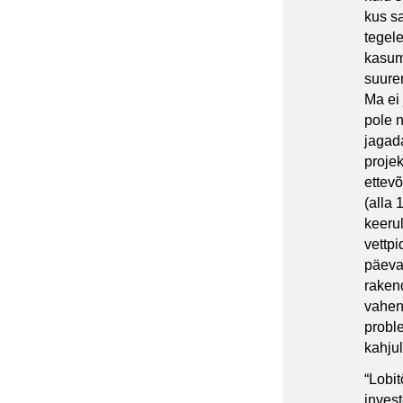
kus s
tegele
kasuml
suure
Ma ei 
pole 
jagada
proje
ettevõ
(alla 
keerul
vettp
päevas
raken
vahend
proble
kahjul
“Lobi
inves