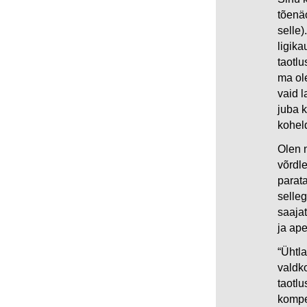
tõenä
selle
ligika
taotl
ma ol
vaid 
juba k
koheld
Olen 
võrdl
parata
selleg
saajat
ja ap
“Ühtla
valdk
taotlu
kompe