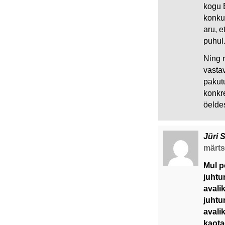
kogu 
konku
aru, e
puhul
Ning r
vasta
pakutu
konkre
öelde
Jüri 
märts 
Mul p
juhtu
avali
juhtu
avali
kaota