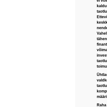
ei võ
kaldu
taotl
Ettev
keskk
nende
Vahel
tähen
finant
võima
inves
taotl
toimu
Ühtla
valdk
taotl
kompe
määri
Raha 