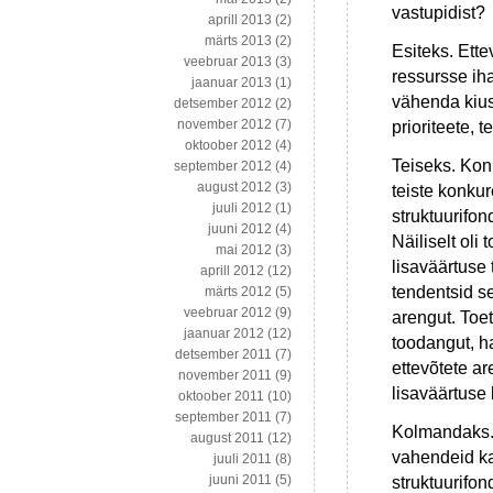
vastupidist?
aprill 2013
(2)
märts 2013
(2)
Esiteks. Ett
veebruar 2013
(3)
ressursse ih
jaanuar 2013
(1)
vähenda kius
detsember 2012
(2)
november 2012
(7)
prioriteete,
oktoober 2012
(4)
Teiseks. Kon
september 2012
(4)
august 2012
(3)
teiste konkur
juuli 2012
(1)
struktuurifon
juuni 2012
(4)
Näiliselt oli
mai 2012
(3)
lisaväärtuse 
aprill 2012
(12)
tendentsid se
märts 2012
(5)
veebruar 2012
(9)
arengut. To
jaanuar 2012
(12)
toodangut, h
detsember 2011
(7)
ettevõtete a
november 2011
(9)
lisaväärtuse
oktoober 2011
(10)
september 2011
(7)
Kolmandaks. 
august 2011
(12)
vahendeid ka
juuli 2011
(8)
juuni 2011
(5)
struktuurifo