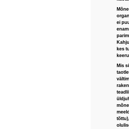
Mõned
organ
ei pu
enamu
parim
Kahju
kes tu
keeru
Mis s
taotl
välti
raken
teadl
üldju
mõnel
meeld
tõttu
oluli