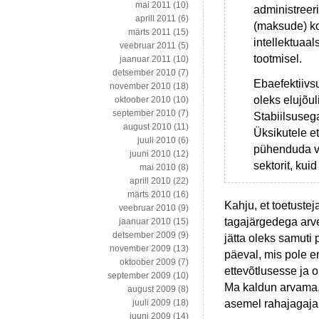
mai 2011
(10)
administreer
aprill 2011
(6)
(maksude) ko
märts 2011
(15)
intellektuaal
veebruar 2011
(5)
tootmisel.
jaanuar 2011
(10)
detsember 2010
(7)
Ebaefektiivs
november 2010
(18)
oleks elujõu
oktoober 2010
(10)
september 2010
(7)
Stabiilsuseg
august 2010
(11)
Üksikutele e
juuli 2010
(6)
pühenduda võ
juuni 2010
(12)
sektorit, kuid
mai 2010
(8)
aprill 2010
(22)
märts 2010
(16)
Kahju, et toetuste
veebruar 2010
(9)
tagajärgedega arv
jaanuar 2010
(15)
detsember 2009
(9)
jätta oleks samuti 
november 2009
(13)
päeval, mis pole 
oktoober 2009
(7)
ettevõtlusesse ja 
september 2009
(10)
Ma kaldun arvama, 
august 2009
(8)
asemel rahajagajal
juuli 2009
(18)
juuni 2009
(14)