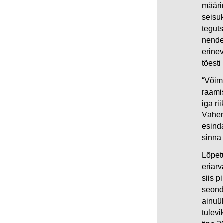
määri
seisuk
teguts
nende
erine
tõesti
“Võim
raamis
iga ri
Vähem
esind
sinna 
Lõpet
eriarv
siis p
seondu
ainuük
tulev