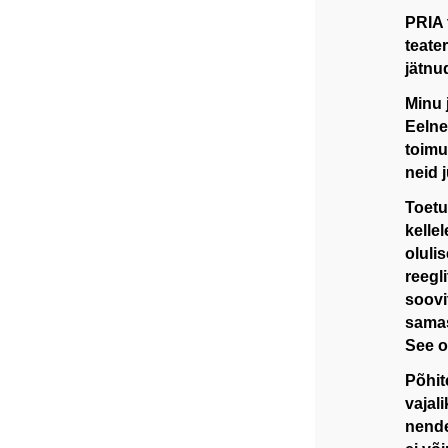
PRIA 
teate
jätnu
Minu 
Eelne
toimu
neid 
Toetu
kellel
oluli
reegl
soovi
samas
See o
Põhit
vajal
nende