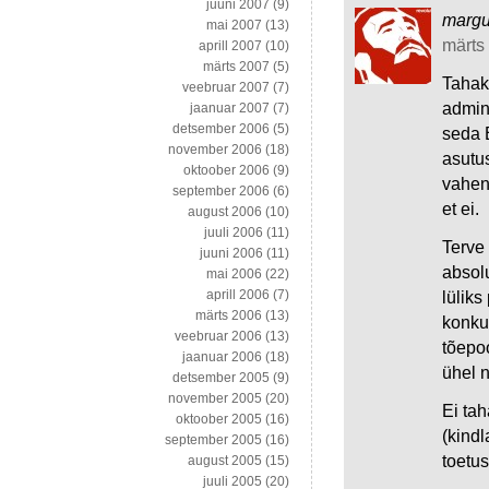
juuni 2007
(9)
marg
mai 2007
(13)
märts 
aprill 2007
(10)
märts 2007
(5)
Tahaks
veebruar 2007
(7)
admini
jaanuar 2007
(7)
detsember 2006
(5)
seda 
november 2006
(18)
asutu
oktoober 2006
(9)
vahen
september 2006
(6)
et ei.
august 2006
(10)
juuli 2006
(11)
Terve
juuni 2006
(11)
absolu
mai 2006
(22)
aprill 2006
(7)
lüliks
märts 2006
(13)
konku
veebruar 2006
(13)
tõepo
jaanuar 2006
(18)
ühel n
detsember 2005
(9)
november 2005
(20)
Ei tah
oktoober 2005
(16)
(kindl
september 2005
(16)
toetu
august 2005
(15)
juuli 2005
(20)