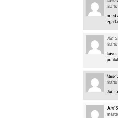
toivo
märts 
need 
ega ta
Jüri S
märts 
toivo:
puutub
Mikk
märts 
Jüri, 
Jüri 
märts 