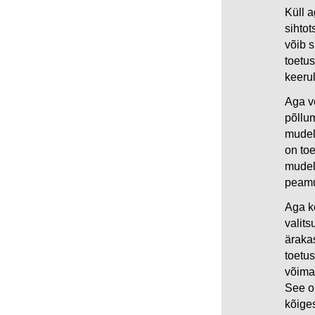
Küll a
sihtot
võib s
toetu
keeru
Aga v
põllum
mudel
on toe
mudel
peamu
Aga ke
valits
ärakas
toetus
võima
See o
kõige