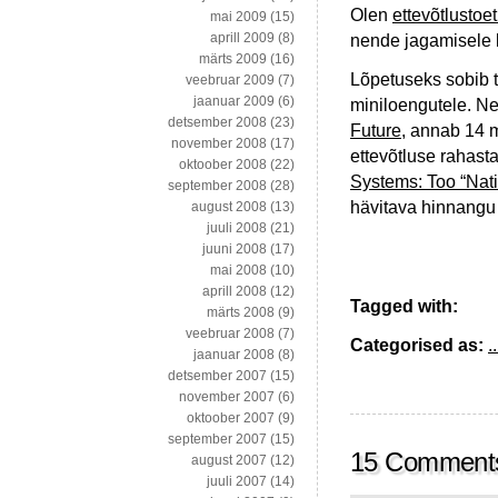
Olen
ettevõtlustoe
mai 2009
(15)
aprill 2009
(8)
nende jagamisele le
märts 2009
(16)
Lõpetuseks sobib 
veebruar 2009
(7)
jaanuar 2009
(6)
miniloengutele. N
detsember 2008
(23)
Future
, annab 14 m
november 2008
(17)
ettevõtluse rahast
oktoober 2008
(22)
Systems: Too “Natio
september 2008
(28)
hävitava hinnangu 
august 2008
(13)
juuli 2008
(21)
juuni 2008
(17)
mai 2008
(10)
aprill 2008
(12)
Tagged with:
märts 2008
(9)
veebruar 2008
(7)
Categorised as:
..
jaanuar 2008
(8)
detsember 2007
(15)
november 2007
(6)
oktoober 2007
(9)
september 2007
(15)
15 Comment
august 2007
(12)
juuli 2007
(14)