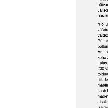
hõiva
Jälleg
parak
“Põll
väärtu
valdko
Püüan
põllu
Analoo
kohe 
Laias
2007/8
toidu
riikid
maailm
saab k
mageve
Lisak
iseva