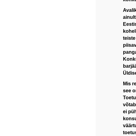
Avali
ainul
Eesti
kohel
teist
piisa
panga
Konku
barjä
Üldise
Mis r
see o
Toetu
võtab
ei pü
konsu
väärt
toetu