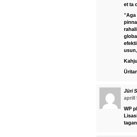
et ta 
“Aga 
pinna
rahali
globa
efekt
usun,
Kahju
Ürita
Jüri 
aprill
WP pl
Lisas
tagan