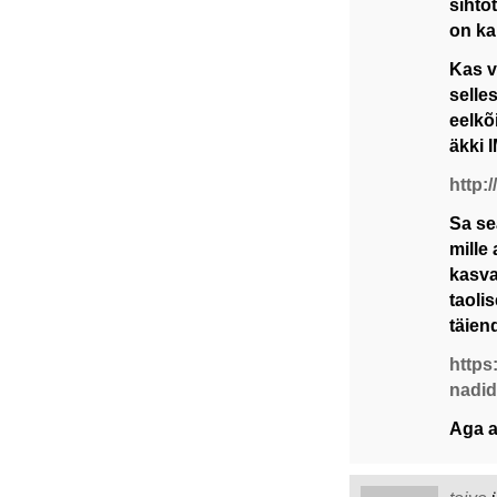
sihto
on ka
Kas v
selle
eelkõ
äkki 
http:
Sa se
mille
kasva
taoli
täien
https
nadid
Aga a