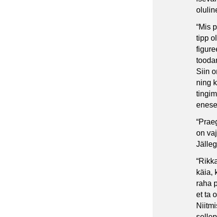
olulin
“Mis 
tipp o
figure
tooda
Siin o
ning k
tingim
eneset
“Prae
on vaj
Jälleg
“Rikk
käia,
raha 
et ta 
Niitm
selle