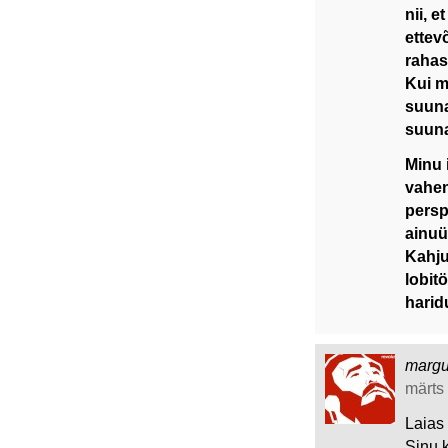
nii, 
ettev
rahas
Kui m
suuna
suuna
Minu 
vahen
persp
ainuü
Kahju
lobit
harid
marg
märts 
Laias 
Sinu k