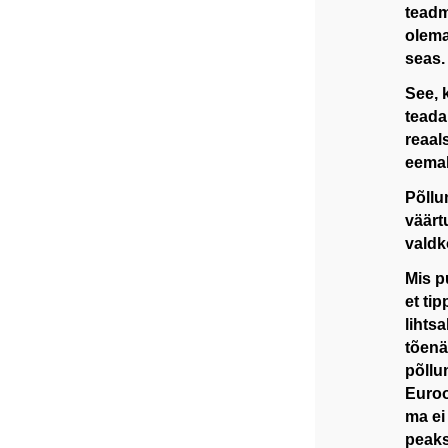
teadm
olema
seas.
See, 
teada
reaal
eemal
Põllu
väärt
valdk
Mis p
et ti
lihtsa
tõenä
põllu
Euroo
ma ei
peaks