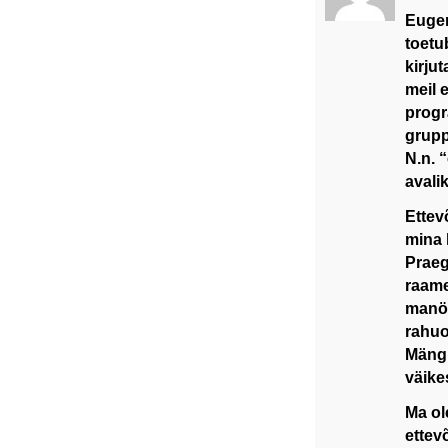
Eugen
toetu
kirju
meil e
progr
grupp
N.n. 
avali
Ettev
mina 
Praeg
raame
manöö
rahuo
Mängu
väikes
Ma ol
ettev