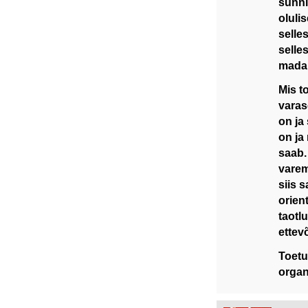
sunni
oluli
selle
selle
madala
Mis t
varas
on ja 
on ja
saab.
varem
siis 
orien
taotl
ettevõ
Toetu
organ