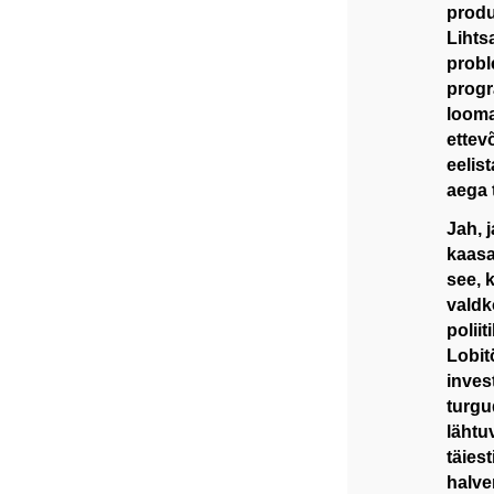
produ
Lihts
probl
progr
looma
ettev
eelis
aega 
Jah, 
kaasa
see, 
valdk
polii
Lobit
inves
turgu
lähtu
täies
halve