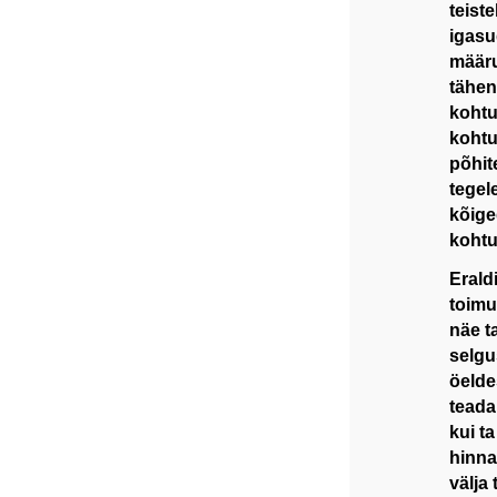
teist
igasu
määru
tähen
kohtu
kohtu
põhit
tegel
kõige
kohtu
Erald
toimu
näe t
selgu
öelde
teada
kui ta
hinna
välja 