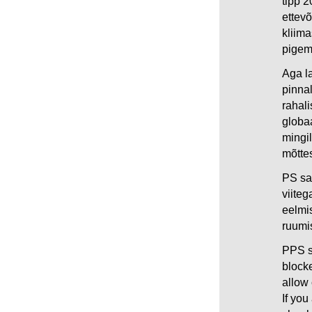
tipp 2
ettevõ
kliim
pigem 
Aga la
pinnal
rahali
globaa
mingil
mõttes
PS saa
viiteg
eelmis
ruumis
PPS s
blocke
allow
If you