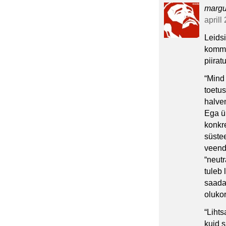
marg
aprill
Leidsi
komme
piira
“Mind
toetus
halve
Ega ül
konkre
süste
veend
“neutr
tuleb
saada
olukor
“Lihts
kuid 