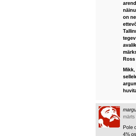
arenda
näinu
on ne
ettev
Talli
tegev
avali
märks
Ross 
Mikk,
selle
argum
huvit
marg
märts 
Pole 
4% osa