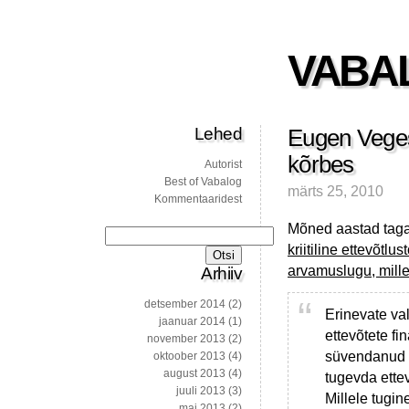
VABA
Lehed
Eugen Veges 
kõrbes
Autorist
Best of Vabalog
märts 25, 2010
Kommentaaridest
Mõned aastad taga
Otsi:
kriitiline ettevõtlu
arvamuslugu, mille
Arhiiv
detsember 2014
(2)
Erinevate va
jaanuar 2014
(1)
ettevõtete f
november 2013
(2)
süvendanud m
oktoober 2013
(4)
august 2013
(4)
tugevda ette
juuli 2013
(3)
Millele tugin
mai 2013
(2)