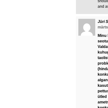
shoul
and as
Jüri 
märts 
Minu 
seotu
Valda
kuhugi
taoli
probl
(hind
konku
algan
kasut
pettu
ütled
ametn
konk