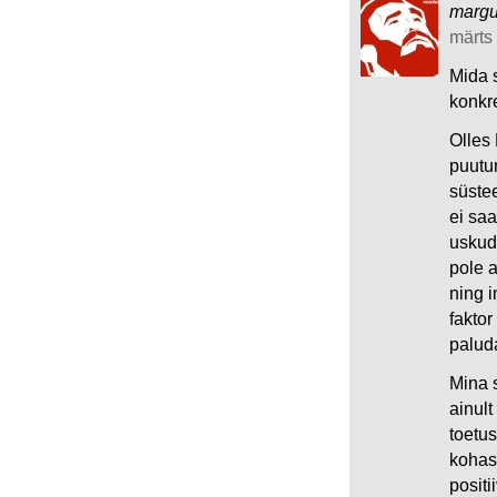
marg
märts 
Mida s
konkre
Olles 
puutun
süstee
ei saa
uskud
pole a
ning 
fakto
palud
Mina s
ainult
toetus
kohas
positi