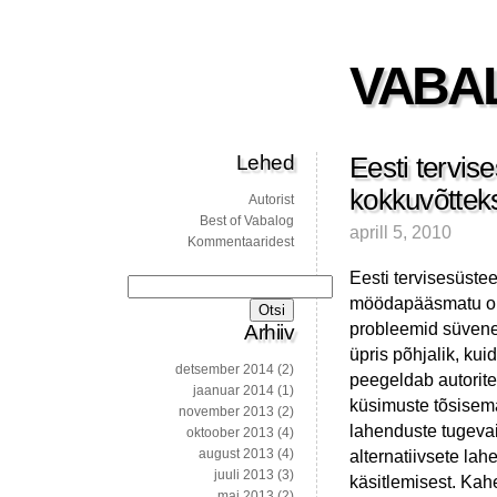
VABA
Lehed
Eesti tervis
kokkuvõttek
Autorist
Best of Vabalog
aprill 5, 2010
Kommentaaridest
Eesti tervisesüste
Otsi:
möödapääsmatu olu
probleemid süvenev
Arhiiv
üpris põhjalik, kui
detsember 2014
(2)
peegeldab autorite
jaanuar 2014
(1)
küsimuste tõsisema
november 2013
(2)
lahenduste tugevaid
oktoober 2013
(4)
august 2013
(4)
alternatiivsete la
juuli 2013
(3)
käsitlemisest. Kah
mai 2013
(2)