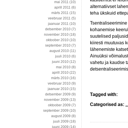
mai 2011
(10)
alternatiivset lahe
aprill 2011
(6)
teha ükskuid ettepa
märts 2011
(15)
veebruar 2011
(5)
Tsentraliseerimine
jaanuar 2011
(10)
kohanemise keeruli
detsember 2010
(7)
november 2010
(18)
suutelised paljusi
oktoober 2010
(10)
kiiresti muutuvas k
september 2010
(7)
lähenemiste katse
august 2010
(11)
Ainuüksi võimalust
juuli 2010
(6)
juuni 2010
(12)
vahetu ja kaudse t
mai 2010
(8)
detsentraliseerimi
aprill 2010
(22)
märts 2010
(16)
veebruar 2010
(9)
jaanuar 2010
(15)
Tagged with:
detsember 2009
(9)
november 2009
(13)
Categorised as:
..
oktoober 2009
(7)
september 2009
(10)
august 2009
(8)
juuli 2009
(18)
juuni 2009
(14)