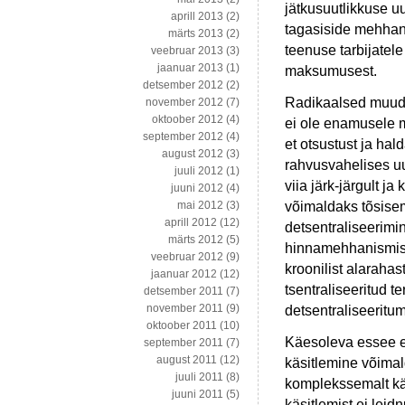
jätkusuutlikkuse u
aprill 2013
(2)
tagasiside mehhan
märts 2013
(2)
teenuse tarbijatel
veebruar 2013
(3)
jaanuar 2013
(1)
maksumusest.
detsember 2012
(2)
Radikaalsed muuda
november 2012
(7)
oktoober 2012
(4)
ei ole enamusele m
september 2012
(4)
et otsustust ja hal
august 2012
(3)
rahvusvahelises uu
juuli 2012
(1)
viia järk-järgult 
juuni 2012
(4)
võimaldaks tõsisem
mai 2012
(3)
aprill 2012
(12)
detsentraliseerimi
märts 2012
(5)
hinnamehhanismist
veebruar 2012
(9)
kroonilist alaraha
jaanuar 2012
(12)
tsentraliseeritud t
detsember 2011
(7)
november 2011
(9)
detsentraliseerit
oktoober 2011
(10)
Käesoleva essee e
september 2011
(7)
august 2011
(12)
käsitlemine võima
juuli 2011
(8)
komplekssemalt käs
juuni 2011
(5)
käsitlemist ei leid