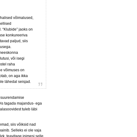
rahalised võimalused,
sellised
. “Klubide” jaoks on
luse konkureeriva
tavad paljud, siis
susega.
a meeskonna
utusi, või isegi
ustel raha
lle võimuses on
otab, on aga ikka
ule lähedal seisjad.
e suurendamise
ivis tagada majandus- ega
alasoovidest tuleb läbi
semad, siis võiksid nad
mainib. Selleks ei ole vaja
ärk, teavitage inimesi selle