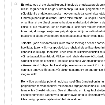
Esiteks
, tegu ei ole ulatusliku ega inimelusid ohustava probleemi
riikliku reguleerimist. Kõige suurem oht puudulikult paigaldatud r
sõidukijuhile endale, mis peaks motiveerima teda ka rehvivahetaja
tundma ja päris iga diletandi juurde mitte ronima. Ja isegi kui sõid
omanikust ei ole ühegi omaniku huvides mahakantud sõiduk ja vig
Ilmselt ei ole ma ainus, kes on märganud, et järjest rohkem inimesi
koos paigaldusega, kusjuures paigaldaja on üldjuhul valitud rehv
peaks veel täiendavalt ebaprofessionaalsusega kaasnevaid risk
Teiseks
, jääb arusaamatuks, miks taolise teemaga seoses saavad
koolitajad ja rehviliit – osapooled, kes rehvivahetuse litsentseerim
kohaselt ka üksjagu teeniksid: ühed kohustuslikelt koolitustelt, tei
võimaldavatelt litsentsidelt. Väiksemaid rehvivahetuse töökodasid o
sageli nii tihedalt, et seistes ühe ukse ees näed vähemalt ühte vee
väikesed üksiküritajad taolisest väljapressimisest arvaks? Kui mitu
sunnitud tegevus lõpetama või jätkama alternatiivide puudumise t
illegaalselt?
Rehviliidu esindajal pole aimugi, kas isegi ühte õnnetust on juhtu
paigaldatud rehvide tõttu või millised olid tagajärjed samas kui kool
tema ei tea ühestki juhusest. See ei tähenda, et midagi taolist ei ju
litsentseerimisega kaasnevad kulud vajavad natuke tõsisemalt võe
kitsa huvigrupi esindajate uitmõtted või oletused.