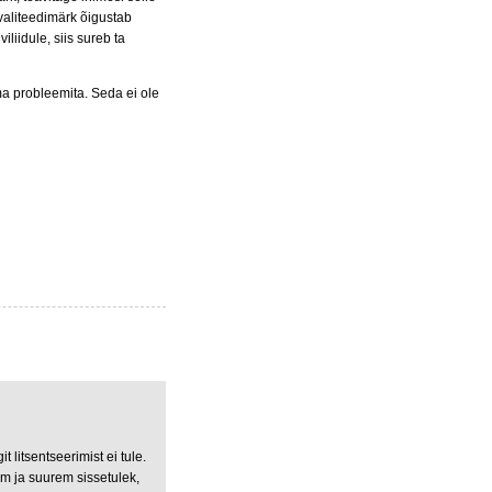
valiteedimärk õigustab
liidule, siis sureb ta
ma probleemita. Seda ei ole
 litsentseerimist ei tule.
am ja suurem sissetulek,