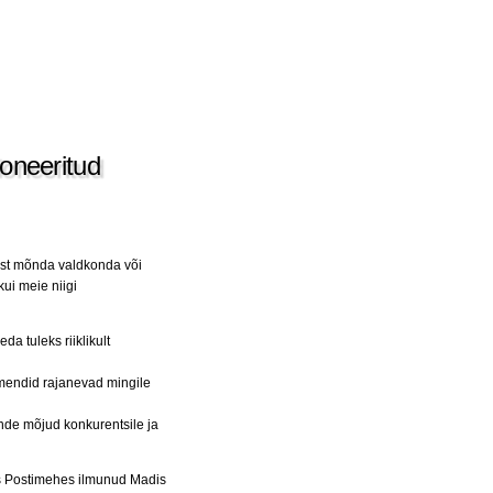
ioneeritud
ist mõnda valdkonda või
ui meie niigi
a tuleks riiklikult
mendid rajanevad mingile
nde mõjud konkurentsile ja
s Postimehes ilmunud Madis