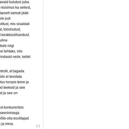
avaid kulutusi juba
b küsimus ka sellest,
 Täpselt samuti jääb
le just
litust, mis sisaldab
t, tööohutust,
 keskkooliharidust.
ruline
tseb niigi
 ei tehtaks, mis
dasid neile, kellel
trolli, et tagada
üle ei teostata
rtus hoopis teine ja
öd teeksid ja see
t ja see on
st konkurentsis
enseerimisega
õib-olla koolitajad
a ja mina.