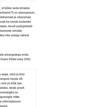
, et kõike seda tehakse
äolisem(?!) on stsenaarium,
ui väiksemad ja odavamad
 kasvab ka nende kodanike
ada. Ainult vastupidiselt
i kümnete rehvide
ikul olla sedagi vähest
sete piirangutega enda
t Kaire Põder juba 2002.
ega, raha ja teisi
iranguid muuta või
 rent on kõik see,
eldes, teiste arvelt.
e eesmärgiks on
gusriigile mitte
e informatsiooni
isund.