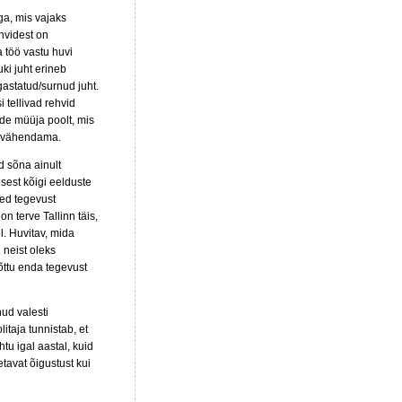
ga, mis vajaks
ehvidest on
 töö vastu huvi
uki juht erineb
astatud/surnud juht.
 tellivad rehvid
ide müüja poolt, mis
e vähendama.
 sõna ainult
isest kõigi eelduste
sed tegevust
n terve Tallinn täis,
l. Huvitav, mida
 neist oleks
õttu enda tegevust
nud valesti
itaja tunnistab, et
htu igal aastal, kuid
tavat õigustust kui