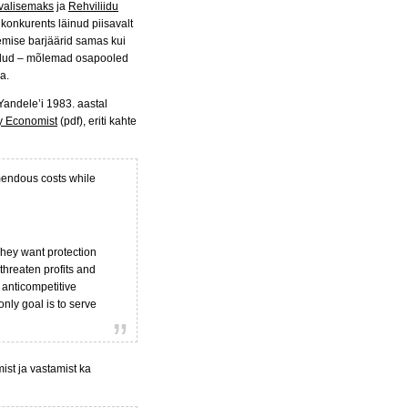
urvalisemaks
ja
Rehviliidu
 konkurents läinud piisavalt
emise barjäärid samas kui
tulud – mõlemad osapooled
a.
Yandele’i 1983. aastal
ry Economist
(pdf), eriti kahte
mendous costs while
They want protection
threaten profits and
 anticompetitive
 only goal is to serve
ist ja vastamist ka