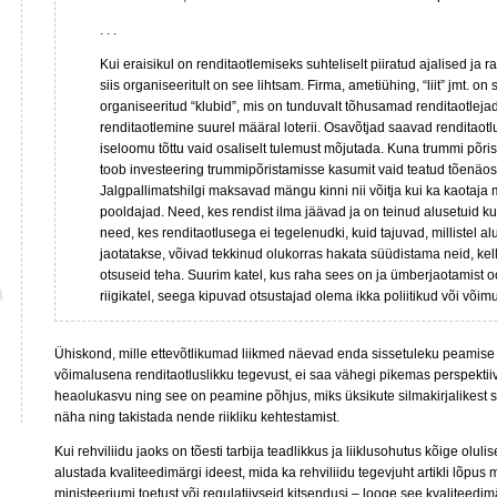
. . .
Kui eraisikul on renditaotlemiseks suhteliselt piiratud ajalised ja 
siis organiseeritult on see lihtsam. Firma, ametiühing, “liit” jmt. on 
organiseeritud “klubid”, mis on tunduvalt tõhusamad renditaotlejad
renditaotlemine suurel määral loterii. Osavõtjad saavad renditaot
iseloomu tõttu vaid osaliselt tulemust mõjutada. Kuna trummi põris
toob investeering trummipõristamisse kasumit vaid teatud tõenäo
Jalgpallimatshilgi maksavad mängu kinni nii võitja kui ka kaotaj
pooldajad. Need, kes rendist ilma jäävad ja on teinud alusetuid kul
need, kes renditaotlusega ei tegelenudki, kuid tajuvad, millistel al
jaotatakse, võivad tekkinud olukorras hakata süüdistama neid, ke
otsuseid teha. Suurim katel, kus raha sees on ja ümberjaotamist o
riigikatel, seega kipuvad otsustajad olema ikka poliitikud või võim
Ühiskond, mille ettevõtlikumad liikmed näevad enda sissetuleku peamis
võimalusena renditaotluslikku tegevust, ei saa vähegi pikemas perspekti
heaolukasvu ning see on peamine põhjus, miks üksikute silmakirjalikest s
näha ning takistada nende riikliku kehtestamist.
Kui rehviliidu jaoks on tõesti tarbija teadlikkus ja liiklusohutus kõige oluli
alustada kvaliteedimärgi ideest, mida ka rehviliidu tegevjuht artikli lõpus 
ministeeriumi toetust või regulatiivseid kitsendusi – looge see kvaliteedim