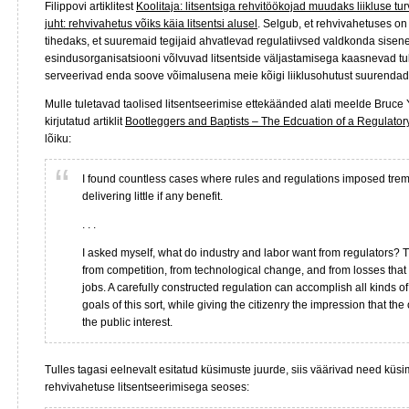
Filippovi artiklitest
Koolitaja: litsentsiga rehvitöökojad muudaks liikluse t
juht: rehvivahetus võiks käia litsentsi alusel
. Selgub, et rehvivahetuses on
tihedaks, et suuremaid tegijaid ahvatlevad regulatiivsed valdkonda sisen
esindusorganisatsiooni võlvuvad litsentside väljastamisega kaasnevad 
serveerivad enda soove võimalusena meie kõigi liiklusohutust suurendad
Mulle tuletavad taolised litsentseerimise ettekäänded alati meelde Bruce 
kirjutatud artiklit
Bootleggers and Baptists – The Edcuation of a Regulato
lõiku:
I found countless cases where rules and regulations imposed tre
delivering little if any benefit.
. . .
I asked myself, what do industry and labor want from regulators? 
from competition, from technological change, and from losses that 
jobs. A carefully constructed regulation can accomplish all kinds of
goals of this sort, while giving the citizenry the impression that the
the public interest.
Tulles tagasi eelnevalt esitatud küsimuste juurde, siis väärivad need küsim
rehvivahetuse litsentseerimisega seoses: