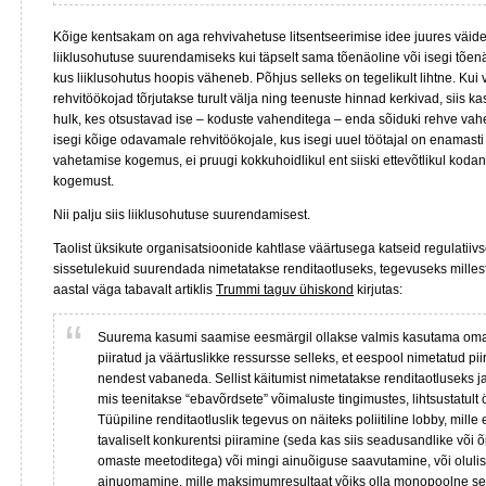
Kõige kentsakam on aga rehvivahetuse litsentseerimise idee juures väide
liiklusohutuse suurendamiseks kui täpselt sama tõenäoline või isegi tõen
kus liiklusohutus hoopis väheneb. Põhjus selleks on tegelikult lihtne. K
rehvitöökojad tõrjutakse turult välja ning teenuste hinnad kerkivad, siis
hulk, kes otsustavad ise – koduste vahenditega – enda sõiduki rehve vahet
isegi kõige odavamale rehvitöökojale, kus isegi uuel töötajal on enamast
vahetamise kogemus, ei pruugi kokkuhoidlikul ent siiski ettevõtlikul kodan
kogemust.
Nii palju siis liiklusohutuse suurendamisest.
Taolist üksikute organisatsioonide kahtlase väärtusega katseid regulatiiv
sissetulekuid suurendada nimetatakse renditaotluseks, tegevuseks milles
aastal väga tabavalt artiklis
Trummi taguv ühiskond
kirjutas:
Suurema kasumi saamise eesmärgil ollakse valmis kasutama oma a
piiratud ja väärtuslikke ressursse selleks, et eespool nimetatud pi
nendest vabaneda. Sellist käitumist nimetatakse renditaotluseks ja
mis teenitakse “ebavõrdsete” võimaluste tingimustes, lihtsustatult ö
Tüüpiline renditaotluslik tegevus on näiteks poliitiline lobby, mill
tavaliselt konkurentsi piiramine (seda kas siis seadusandlike või õi
omaste meetoditega) või mingi ainuõiguse saavutamine, või olulis
ainuomamine, mille maksimumresultaat võiks olla monopoolne se