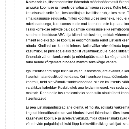
Kolmandaks
, litsentseerimine tähendab möödapääsmatult täiend
ainuüksi koolituse ja litsentside väljastamisega seoses. Kohe teki
kes otsustab selle üle, kes koolitajaks kvalifitseerub ja kes mitte.
ilma igasuguse selguseta, milles koolitus üldse seisneks. Tegu ei o
raketiteadusega, kuid samas ei ole mul keeruline ette kujutada koo
lisaks korrektse rehvide paigaldamise kiirkursusele ka rehviteooria
seadmete hoolduse ABC’d ja kliendisuhtlust ning eeldab vähemalt
Ilmselt ei oleks taolise koolituse eest mõnisada eurot just eriti kee
nõuda. Kindlasti on ka neid inimesi, kelle väike rehvitöökoda tegu
kasumlikkuse piiril ega elaks taolist väljaminekut üle. Seda lihtsalt
tähendab vähem konkurentsi ja möödapääsmatult ka kõrgemaid hin
raha nende kõrgemate hindade maksmiseks kõige vähem.
Iga litsentseerimisega tekib ka vajadus teostada järelevalvet ja kon
litsentsi majanduslik põhjendatus. Kui litsentseerimata töökodade 
kontrolli, neid ole võimalik sanktsioneerida, siis on ka litsentsi vää
vajalikkus kaheldav. Kuskilt tuleb aga leida inimesed, kes seda tö
maksab. Raha neile tasu maksmiseks saab tulla ainult ühest kohas
litsentsitasud.
Ei pea just majandusteadlane olema, et mõista, et lisaks väiksema
tingitud hinnatõusule suruvad hindasid veel täiendavalt üles lits
kaasnevad koolitus- ja järelevalvekulud, mida otseselt maksavad v
või rehvide paigaldajad, kuid lõpp-kokkuvõttes ikkagi tarbijad: sin