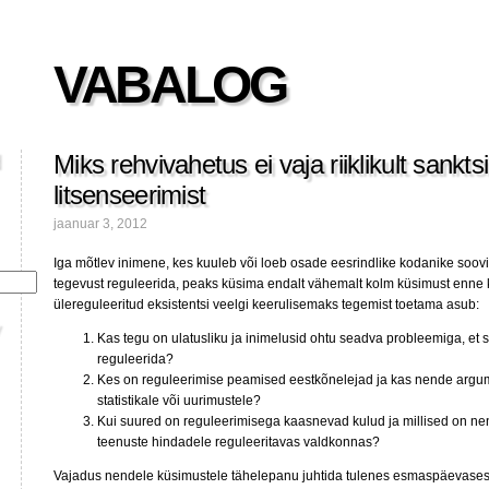
VABALOG
Miks rehvivahetus ei vaja riiklikult sankts
litsenseerimist
jaanuar 3, 2012
Iga mõtlev inimene, kes kuuleb või loeb osade eesrindlike kodanike soov
tegevust reguleerida, peaks küsima endalt vähemalt kolm küsimust enne k
ülereguleeritud eksistentsi veelgi keerulisemaks tegemist toetama asub:
Kas tegu on ulatusliku ja inimelusid ohtu seadva probleemiga, et sed
reguleerida?
Kes on reguleerimise peamised eestkõnelejad ja kas nende argu
statistikale või uurimustele?
Kui suured on reguleerimisega kaasnevad kulud ja millised on ne
teenuste hindadele reguleeritavas valdkonnas?
Vajadus nendele küsimustele tähelepanu juhtida tulenes esmaspäevase