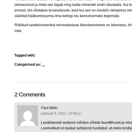
olemasolust ja mida see tagab ning laske inimestel endil otsustada. Kui k
ennast, siis võetakse ta kasutusele, kuid kui see on sisutühi rahapress rehvi
väärikat hääbumissurma ilma kellegi elu keerulisemaks tegemata.
Riiklikult sanktsioneeritud rehvivahetuse litsentseerimine on lahendus, il
vaja.
Tagged with:
Categorised as:
...
2 Comments
Paul
ütleb:
jaanuar 8, 2012, 10:06 p.l.
Loodetavasti seekord mõistus võidab tsumftihuvid ja mingit
Loomulikult on teatud seltskond huvitatud, et oleks kindl