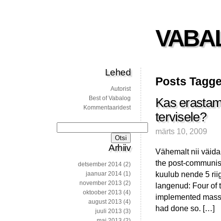
VABA
Lehed
Posts Tagge
Autorist
Best of Vabalog
Kas erastam
Kommentaaridest
tervisele?
Otsi:
märts 10, 2009
Arhiiv
Vähemalt nii väida
the post-communist 
detsember 2014
(2)
kuulub nende 5 riig
jaanuar 2014
(1)
november 2013
(2)
langenud: Four of t
oktoober 2013
(4)
implemented mass p
august 2013
(4)
had done so. […]
juuli 2013
(3)
mai 2013
(2)