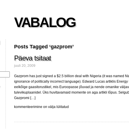
VABALOG
Posts Tagged ‘gazprom’
Päeva tsitaat
juuli 20, 2009
Gazprom has just signed a $2.5 billion deal with Nigeria (it was named N
ignorance of politically incorrect language). Edward Lucas artiklis Energy
eelkõige gaasitorustikel, mis Euroopasse jõuvad ja nende omanike väljav
tulevikuplaanidel. Üks huvitavamaid momente on aga artikli lõpus. Selgub
Gazpromi […]
Päeva
kommenteerimine on välja lülitatud
tsitaat