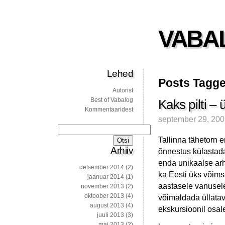
VABA
Lehed
Posts Tagge
Autorist
Best of Vabalog
Kaks pilti – 
Kommentaaridest
september 29, 20
Otsi:
Tallinna tähetorn e
Arhiiv
õnnestus külastada
enda unikaalse arhi
detsember 2014
(2)
ka Eesti üks võim
jaanuar 2014
(1)
aastasele vanusele
november 2013
(2)
oktoober 2013
(4)
võimaldada üllatava
august 2013
(4)
ekskursioonil osal
juuli 2013
(3)
mai 2013
(2)