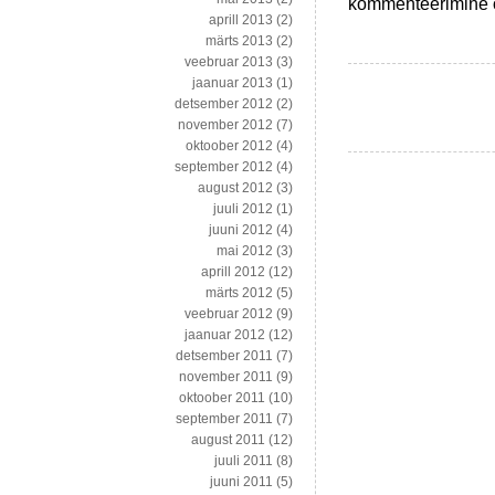
Kaks
kommenteerimine on
aprill 2013
(2)
pilti
märts 2013
(2)
–
veebruar 2013
(3)
üks
jaanuar 2013
(1)
tehtud
detsember 2012
(2)
Tallinnast,
november 2012
(7)
teine
oktoober 2012
(4)
Maa
september 2012
(4)
orbiidilt
august 2012
(3)
juuli 2012
(1)
juuni 2012
(4)
mai 2012
(3)
aprill 2012
(12)
märts 2012
(5)
veebruar 2012
(9)
jaanuar 2012
(12)
detsember 2011
(7)
november 2011
(9)
oktoober 2011
(10)
september 2011
(7)
august 2011
(12)
juuli 2011
(8)
juuni 2011
(5)