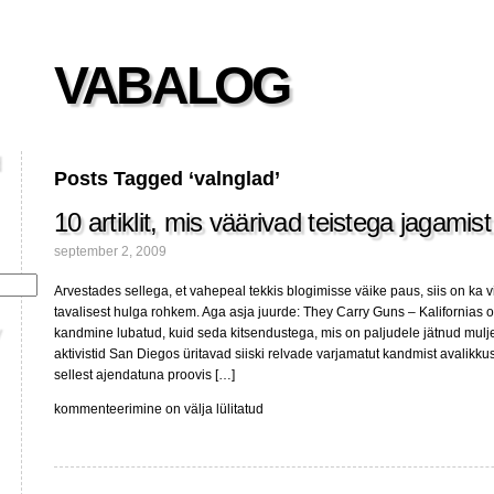
VABALOG
Posts Tagged ‘valnglad’
10 artiklit, mis väärivad teistega jagamist
september 2, 2009
Arvestades sellega, et vahepeal tekkis blogimisse väike paus, siis on ka vii
tavalisest hulga rohkem. Aga asja juurde: They Carry Guns – Kalifornias o
kandmine lubatud, kuid seda kitsendustega, mis on paljudele jätnud mulj
aktivistid San Diegos üritavad siiski relvade varjamatut kandmist avalikk
sellest ajendatuna proovis […]
10
kommenteerimine on välja lülitatud
artiklit,
mis
väärivad
teistega