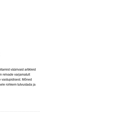
tamist väärivaid artikleid
n relvade varjamatult
e vastupidisest. Mõned
usele rohkem tutvustada ja