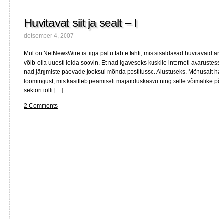
sealt
–
Huvitavat siit ja sealt – I
II
detsember 4, 2007
Mul on NetNewsWire’is liiga palju tab’e lahti, mis sisaldavad huvitavaid ar
võib-olla uuesti leida soovin. Et nad igaveseks kuskile interneti avarust
nad järgmiste päevade jooksul mõnda postitusse. Alustuseks. Mõnusalt har
loomingust, mis käsitleb peamiselt majanduskasvu ning selle võimalike p
sektori rolli […]
2 Comments