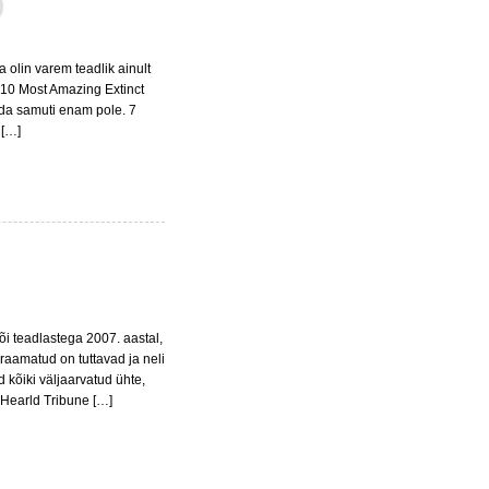
)
a olin varem teadlik ainult
. 10 Most Amazing Extinct
eda samuti enam pole. 7
 […]
i teadlastega 2007. aastal,
raamatud on tuttavad ja neli
d kõiki väljaarvatud ühte,
l Hearld Tribune […]