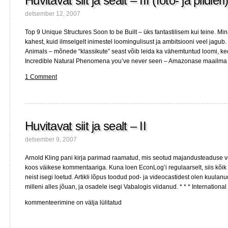
Huvitavat siit ja sealt – III (foto- ja pildieri
detsember 12, 2007
Top 9 Unique Structures Soon to be Built – üks fantastilisem kui teine. Min
kahest, kuid ilmselgelt inimestel loomingulisust ja ambitsiooni veel jagub
Animals – mõnede “klassikute” seast võib leida ka vähemtuntud loomi, k
Incredible Natural Phenomena you’ve never seen – Amazonase maailma
1 Comment
Huvitavat siit ja sealt – II
detsember 9, 2007
Arnold Kling pani kirja parimad raamatud, mis seotud majandusteaduse võ
koos väikese kommentaariga. Kuna loen EconLog’i regulaarselt, siis kõik 
neist isegi loetud. Artikli lõpus toodud pod- ja videocastidest olen kuulanu
milleni alles jõuan, ja osadele isegi Vabalogis viidanud. * * * Internationa
Huvitavat
kommenteerimine on välja lülitatud
siit
ja