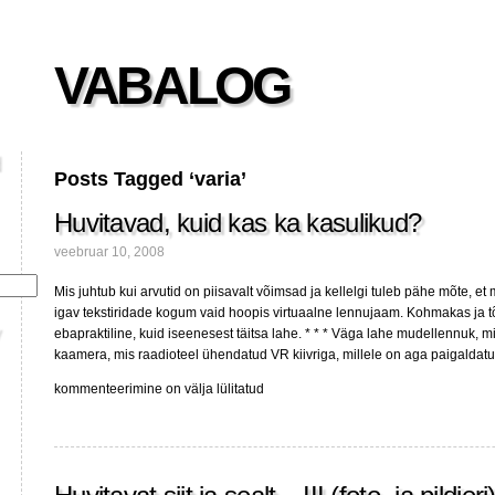
VABALOG
Posts Tagged ‘varia’
Huvitavad, kuid kas ka kasulikud?
veebruar 10, 2008
Mis juhtub kui arvutid on piisavalt võimsad ja kellelgi tuleb pähe mõte, 
igav tekstiridade kogum vaid hoopis virtuaalne lennujaam. Kohmakas ja tõ
ebapraktiline, kuid iseenesest täitsa lahe. * * * Väga lahe mudellennuk, m
kaamera, mis raadioteel ühendatud VR kiivriga, millele on aga paigaldat
Huvitavad,
kommenteerimine on välja lülitatud
kuid
kas
ka
kasulikud?