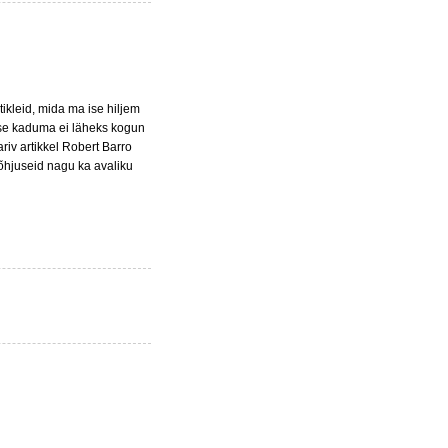
tikleid, mida ma ise hiljem
esse kaduma ei läheks kogun
iv artikkel Robert Barro
õhjuseid nagu ka avaliku