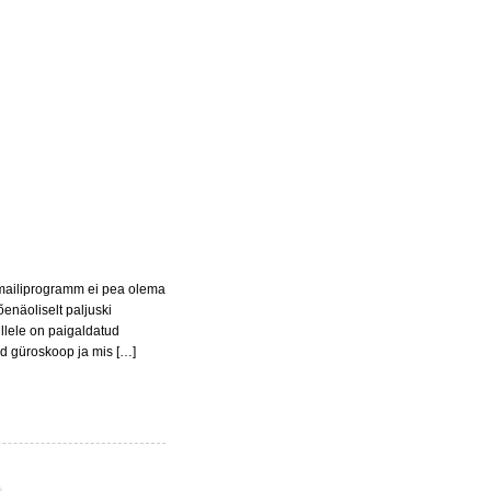
et mailiprogramm ei pea olema
enäoliselt paljuski
illele on paigaldatud
ud güroskoop ja mis […]