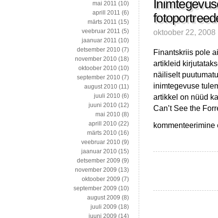
Inimtegevuse
mai 2011
(10)
aprill 2011
(6)
fotoportreed
märts 2011
(15)
oktoober 22, 2008
veebruar 2011
(5)
jaanuar 2011
(10)
detsember 2010
(7)
Finantskriis pole a
november 2010
(18)
artikleid kirjutata
oktoober 2010
(10)
näiliselt puutumatu
september 2010
(7)
inimtegevuse tule
august 2010
(11)
artikkel on nüüd ka
juuli 2010
(6)
juuni 2010
(12)
Can’t See the Forre
mai 2010
(8)
Inimtegevusest
aprill 2010
(22)
kommenteerimine on
vihmametsades,
märts 2010
(16)
kasutatud
veebruar 2010
(9)
riiete,
jaanuar 2010
(15)
fotoportreede
detsember 2009
(9)
ja
november 2009
(13)
Machiavellini
oktoober 2009
(7)
september 2009
(10)
august 2009
(8)
juuli 2009
(18)
juuni 2009
(14)