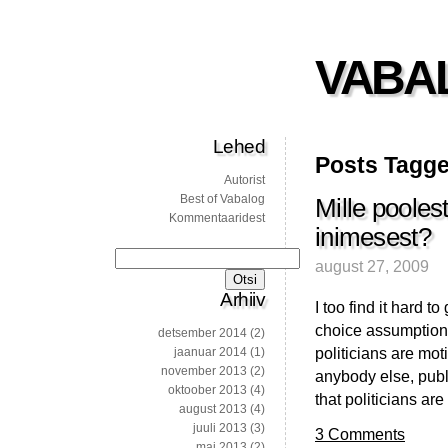
VABA
Lehed
Posts Tagge
Autorist
Best of Vabalog
Mille poolest
Kommentaaridest
inimesest?
Otsi:
august 27, 2009
Arhiiv
I too find it hard t
choice assumptions 
detsember 2014
(2)
politicians are mo
jaanuar 2014
(1)
november 2013
(2)
anybody else, publ
oktoober 2013
(4)
that politicians ar
august 2013
(4)
juuli 2013
(3)
3 Comments
mai 2013
(2)