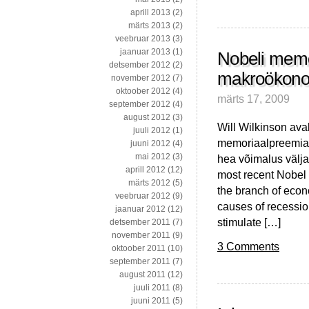
aprill 2013
(2)
märts 2013
(2)
veebruar 2013
(3)
jaanuar 2013
(1)
Nobeli memo
detsember 2012
(2)
makroökonoo
november 2012
(7)
oktoober 2012
(4)
märts 17, 2009
september 2012
(4)
august 2012
(3)
Will Wilkinson aval
juuli 2012
(1)
memoriaalpreemia
juuni 2012
(4)
mai 2012
(3)
hea võimalus välja
aprill 2012
(12)
most recent Nobel 
märts 2012
(5)
the branch of eco
veebruar 2012
(9)
causes of recessio
jaanuar 2012
(12)
stimulate […]
detsember 2011
(7)
november 2011
(9)
3 Comments
oktoober 2011
(10)
september 2011
(7)
august 2011
(12)
juuli 2011
(8)
juuni 2011
(5)