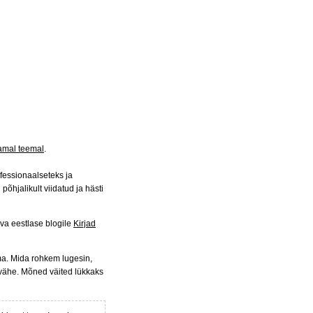
samal teemal
.
ofessionaalseteks ja
õhjalikult viidatud ja hästi
utava eestlase blogile
Kirjad
a. Mida rohkem lugesin,
 vähe. Mõned väited lükkaks