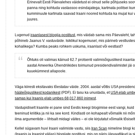
Erinevalt Eesti Päevalehes väidetust ei olnud selle põhjuseks soo
panna ning kohtuda vastassoo esindajatega, kartmata politsei kum
kumminuute kartmata saavad Iraani noored kohtuda ka mujal kui v
juures.
Lugenud
iraanlasest blogija postitust
, mis väidab sama mis Päevaleht, ta
põhineb Jaanus V. vastuväide. Isiklikul kogemusel, mis pärineb vestlustes
kohalikega? Kumba peaks rohkem uskuma, iraanlast või eestlast?
Õhtuks oli valimas käinud 62.7 protsenti valimisõiguslikest iraanla
aastal Ameerika Ühendriikides toimunud presidendivalimistel jäi 
kuuekümnest allapoole.
Väga kiiresti eksitavaks tõestatav väide. 2004. aastal võttis USA presiden
hääleõiguslikest kodanikest
(PDF). Ei tasu ka unustada, et
USA elab umbe
samas kui Iraanis elab umbes 68,017,860 inimest
.
Vastupidiselt Iraanile ei pane sind Eestis keegi blogimise eest vangi, kuid
teeninud kriitika ja nii ka see kord. Kindlasti on kohapealt võimalik nii mõn
ilma argumentide – lihtsalt midagi väites – ei ole kirjutatut võimalik tõsiselt
Kellel sügavam huvi Iraani valimiste vastu, siis
Iran Scan
nimeline blogi k
(Iraanis ja Iraanist väljas) blogijate postitusi, mis on päris ülevaatlikud ja 