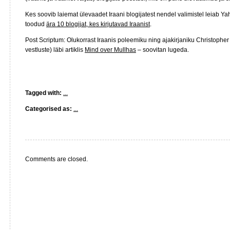
Kes soovib laiemat ülevaadet Iraani blogijatest nendel valimistel leiab Yaho
toodud
ära 10 blogijat, kes kirjutavad Iraanist
.
Post Scriptum: Olukorrast Iraanis poleemiku ning ajakirjaniku Christopher 
vestluste) läbi artiklis
Mind over Mullhas
– soovitan lugeda.
Tagged with:
...
Categorised as:
...
Comments are closed.