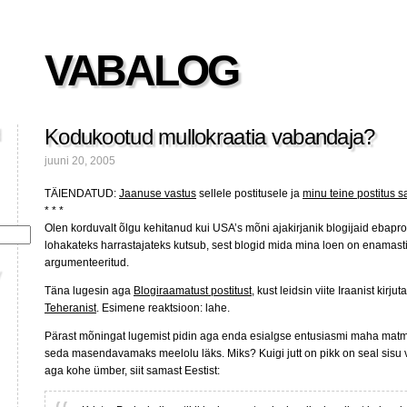
VABALOG
Kodukootud mullokraatia vabandaja?
juuni 20, 2005
TÄIENDATUD:
Jaanuse vastus
sellele postitusele ja
minu teine postitus 
* * *
Olen korduvalt õlgu kehitanud kui USA’s mõni ajakirjanik blogijaid ebapr
lohakateks harrastajateks kutsub, sest blogid mida mina loen on enamasti p
argumenteeritud.
Täna lugesin aga
Blogiraamatust postitust
, kust leidsin viite Iraanist kirj
Teheranist
. Esimene reaktsioon: lahe.
Pärast mõningat lugemist pidin aga enda esialgse entusiasmi maha matm
seda masendavamaks meelolu läks. Miks? Kuigi jutt on pikk on seal sisu
aga kohe ümber, siit samast Eestist: