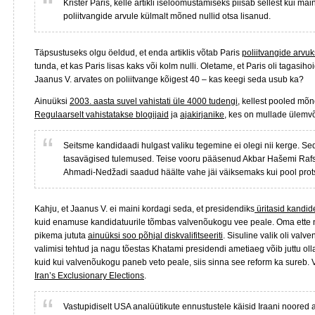
Krister Paris, kelle artikli iseloomustamiseks piisab sellest kui main
poliitvangide arvule külmalt mõned nullid otsa lisanud.
Täpsustuseks olgu öeldud, et enda artiklis võtab Paris
poliitvangide arvu
tunda, et kas Paris lisas kaks või kolm nulli. Oletame, et Paris oli tagasihoidl
Jaanus V. arvates on poliitvange kõigest 40 – kas keegi seda usub ka?
Ainuüksi
2003. aasta suvel vahistati üle 4000 tudengi
, kellest pooled mõn
Regulaarselt vahistatakse blogijaid
ja
ajakirjanike
, kes on mullade ülemvõi
Seitsme kandidaadi hulgast valiku tegemine ei olegi nii kerge. Se
tasavägised tulemused. Teise vooru pääsenud Akbar Hašemi Ra
Ahmadi-Nedžadi saadud häälte vahe jäi väiksemaks kui pool prots
Kahju, et Jaanus V. ei maini kordagi seda, et presidendiks
üritasid kandid
kuid enamuse kandidatuurile tõmbas valvenõukogu vee peale. Oma ette nä
pikema jututa
ainuüksi soo põhjal diskvalifitseeriti
. Sisuline valik oli val
valimisi tehtud ja nagu tõestas Khatami presidendi ametiaeg võib juttu oll
kuid kui valvenõukogu paneb veto peale, siis sinna see reform ka sureb. 
Iran’s Exclusionary Elections
.
Vastupidiselt USA analüütikute ennustustele käisid Iraani noored ak