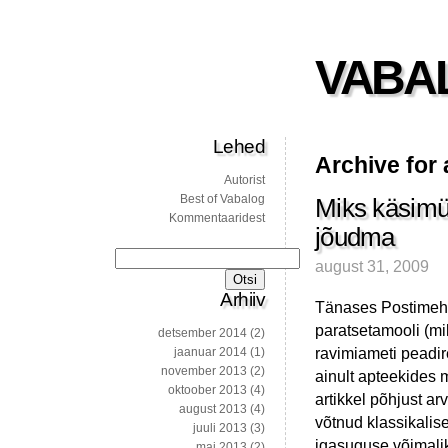
VABA
Lehed
Archive for
Autorist
Best of Vabalog
Miks käsimü
Kommentaaridest
jõudma
Otsi:
august 31, 2009
Arhiiv
Tänases Postimehe
paratsetamooli (mik
detsember 2014
(2)
ravimiameti peadir
jaanuar 2014
(1)
november 2013
(2)
ainult apteekides
oktoober 2013
(4)
artikkel põhjust ar
august 2013
(4)
võtnud klassikalis
juuli 2013
(3)
igasuguse võimali
mai 2013
(2)