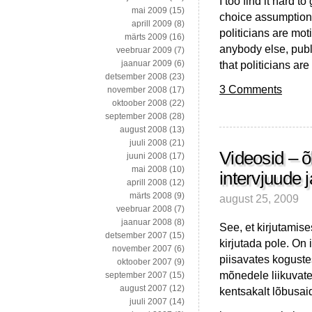
I too find it hard t
mai 2009
(15)
choice assumptions 
aprill 2009
(8)
politicians are mo
märts 2009
(16)
anybody else, publ
veebruar 2009
(7)
that politicians ar
jaanuar 2009
(6)
detsember 2008
(23)
3 Comments
november 2008
(17)
oktoober 2008
(22)
september 2008
(28)
august 2008
(13)
juuli 2008
(21)
Videosid – õ
juuni 2008
(17)
mai 2008
(10)
intervjuude 
aprill 2008
(12)
märts 2008
(9)
august 25, 2009
veebruar 2008
(7)
jaanuar 2008
(8)
See, et kirjutamise
detsember 2007
(15)
kirjutada pole. On 
november 2007
(6)
piisavates kogustes
oktoober 2007
(9)
mõnedele liikuvate
september 2007
(15)
august 2007
(12)
kentsakalt lõbusa
juuli 2007
(14)