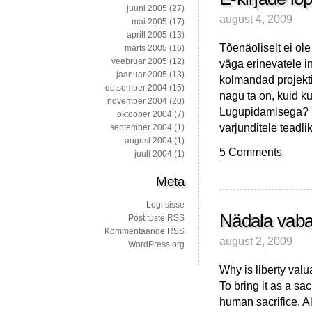
juuni 2005
(27)
august 4, 2009
mai 2005
(17)
aprill 2005
(13)
Tõenäoliselt ei ol
märts 2005
(16)
veebruar 2005
(12)
väga erinevatele i
jaanuar 2005
(13)
kolmandad projekti
detsember 2004
(15)
nagu ta on, kuid k
november 2004
(20)
Lugupidamisega? I
oktoober 2004
(7)
varjunditele teadlik
september 2004
(1)
august 2004
(1)
5 Comments
juuli 2004
(1)
Meta
Logi sisse
Nädala vaba
Postituste RSS
Kommentaaride RSS
august 2, 2009
WordPress.org
Why is liberty valua
To bring it as a sa
human sacrifice. A