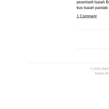
peamiselt Isaiah Be
kus Isaiah paistab
1 Comment
© 2026 VABA
Entries (R