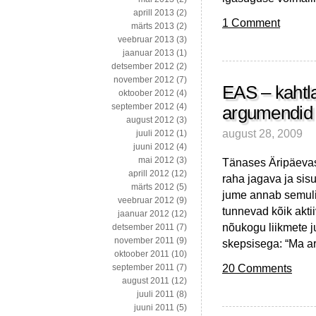
aprill 2013
(2)
1 Comment
märts 2013
(2)
veebruar 2013
(3)
jaanuar 2013
(1)
detsember 2012
(2)
november 2012
(7)
EAS – kahtla
oktoober 2012
(4)
september 2012
(4)
argumendid
august 2012
(3)
august 28, 2009
juuli 2012
(1)
juuni 2012
(4)
mai 2012
(3)
Tänases Äripäevas 
aprill 2012
(12)
raha jagava ja sisu
märts 2012
(5)
jume annab semulik
veebruar 2012
(9)
tunnevad kõik aktii
jaanuar 2012
(12)
nõukogu liikmete ju
detsember 2011
(7)
november 2011
(9)
skepsisega: “Ma arv
oktoober 2011
(10)
20 Comments
september 2011
(7)
august 2011
(12)
juuli 2011
(8)
juuni 2011
(5)