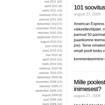
mai 2011
(10)
101 soovitust
aprill 2011
(6)
märts 2011
(15)
august 27, 2009
veebruar 2011
(5)
jaanuar 2011
(10)
American Express 
detsember 2010
(7)
november 2010
(18)
väikeettevõtjatel, 
oktoober 2010
(10)
pannud 50 parimat 
september 2010
(7)
paarikümne teema 
august 2010
(11)
jne). Terve nimekir
juuli 2010
(6)
omalt poolt tooks v
juuni 2010
(12)
mai 2010
(8)
101
kommenteerimine on
aprill 2010
(22)
soovitust
märts 2010
(16)
50
veebruar 2010
(9)
parimalt
jaanuar 2010
(15)
blogivalt
detsember 2009
(9)
väikeettevõtjalt
Mille poolest
november 2009
(13)
oktoober 2009
(7)
inimesest?
september 2009
(10)
august 27, 2009
august 2009
(8)
juuli 2009
(18)
juuni 2009
(14)