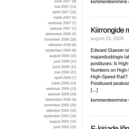
Videosid
kommenteerimine on
juuni 2007
(9)
–
mai 2007
(13)
õllereklaamidest,
aprill 2007
(10)
lahkamiste,
märts 2007
(5)
intervjuude
veebruar 2007
(7)
ja
Kiirrongide 
jaanuar 2007
(7)
ettekanneteni
detsember 2006
(5)
august 24, 2009
november 2006
(18)
oktoober 2006
(9)
Edward Glaeser on
september 2006
(6)
august 2006
(10)
majandusblogis lah
juuli 2006
(11)
postituses: Is Hig
juuni 2006
(11)
Numbers on High-S
mai 2006
(22)
High-Speed Rail?
aprill 2006
(7)
Postitused peaksid
märts 2006
(13)
veebruar 2006
(13)
[…]
jaanuar 2006
(18)
Kiirrongide
kommenteerimine on
detsember 2005
(9)
mõttetusest
november 2005
(20)
Eestis…
oktoober 2005
(16)
kaudselt
september 2005
(16)
august 2005
(15)
E-kirjade lõp
juuli 2005
(20)