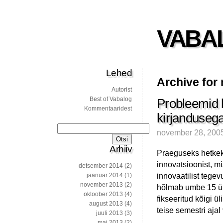
VABA
Lehed
Archive for
Autorist
Best of Vabalog
Probleemid 
Kommentaaridest
kirjanduseg
Otsi:
november 28, 200
Arhiiv
Praeguseks hetkeks
innovatsioonist, m
detsember 2014
(2)
innovaatilist tege
jaanuar 2014
(1)
november 2013
(2)
hõlmab umbe 15 üli
oktoober 2013
(4)
fikseeritud kõigi ü
august 2013
(4)
teise semestri ajal
juuli 2013
(3)
mai 2013
(2)