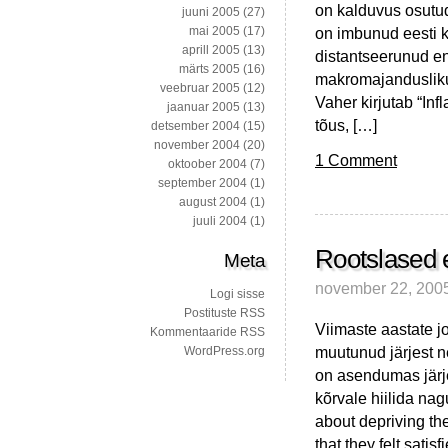
on kalduvus osutud
juuni 2005
(27)
on imbunud eesti k
mai 2005
(17)
aprill 2005
(13)
distantseerunud end
märts 2005
(16)
makromajanduslikus
veebruar 2005
(12)
Vaher kirjutab “Inf
jaanuar 2005
(13)
tõus, […]
detsember 2004
(15)
november 2004
(20)
1 Comment
oktoober 2004
(7)
september 2004
(1)
august 2004
(1)
juuli 2004
(1)
Rootslased 
Meta
november 22, 200
Logi sisse
Postituste RSS
Viimaste aastate 
Kommentaaride RSS
muutunud järjest 
WordPress.org
on asendumas järj
kõrvale hiilida nag
about depriving th
that they felt satisf