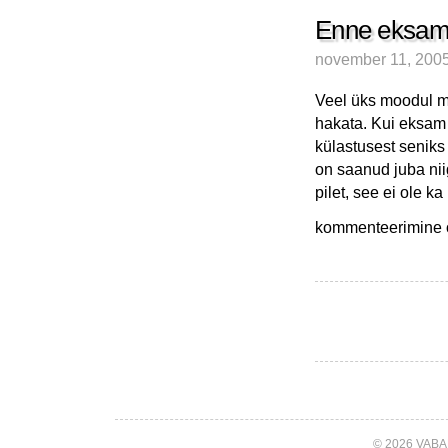
tööhõivest
ja
Enne eksamir
alkoholimonopoli
november 11, 200
reklaamist
Veel üks moodul ma
hakata. Kui eksam 
külastusest seniks
on saanud juba niig
pilet, see ei ole k
Enne
kommenteerimine on
eksamireziimi
minekut
midagi
Piraajalt
© 2026 VABA