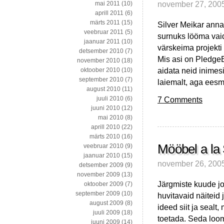
november 27, 200
mai 2011
(10)
aprill 2011
(6)
märts 2011
(15)
Silver Meikar anna
veebruar 2011
(5)
surnuks lööma vai
jaanuar 2011
(10)
värskeima projekt
detsember 2010
(7)
Mis asi on PledgeB
november 2010
(18)
aidata neid inimesi
oktoober 2010
(10)
september 2010
(7)
laiemalt, aga ees
august 2010
(11)
7 Comments
juuli 2010
(6)
juuni 2010
(12)
mai 2010
(8)
aprill 2010
(22)
märts 2010
(16)
Mööbel a la
veebruar 2010
(9)
jaanuar 2010
(15)
november 26, 200
detsember 2009
(9)
november 2009
(13)
Järgmiste kuude jo
oktoober 2009
(7)
september 2009
(10)
huvitavaid näiteid 
august 2009
(8)
ideed siit ja sealt
juuli 2009
(18)
toetada. Seda loom
juuni 2009
(14)