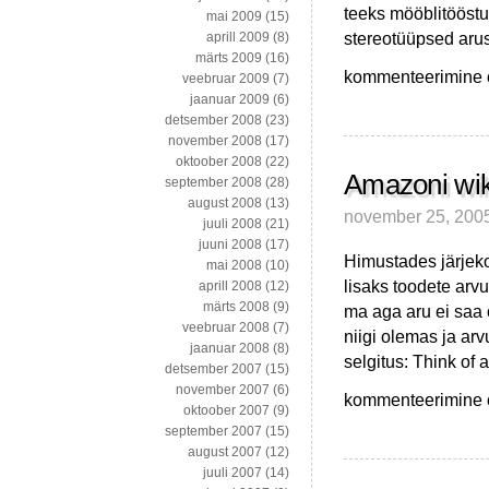
teeks mööblitööstu
mai 2009
(15)
stereotüüpsed aru
aprill 2009
(8)
märts 2009
(16)
Mööbel
kommenteerimine on
veebruar 2009
(7)
a
jaanuar 2009
(6)
la
detsember 2008
(23)
Sony
november 2008
(17)
PSP
oktoober 2008
(22)
Amazoni wik
september 2008
(28)
august 2008
(13)
november 25, 200
juuli 2008
(21)
juuni 2008
(17)
Himustades järjeko
mai 2008
(10)
lisaks toodete arvu
aprill 2008
(12)
märts 2008
(9)
ma aga aru ei saa 
veebruar 2008
(7)
niigi olemas ja ar
jaanuar 2008
(8)
selgitus: Think of
detsember 2007
(15)
november 2007
(6)
Amazoni
kommenteerimine on
oktoober 2007
(9)
wikid
september 2007
(15)
–
august 2007
(12)
miks?!
juuli 2007
(14)