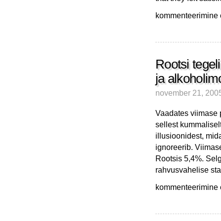
Rootslased
kommenteerimine on
ei
taha
enam
eriti
makse
Rootsi tegel
maksta
ja alkoholim
november 21, 200
Vaadates viimase p
sellest kummaliselt
illusioonidest, mid
ignoreerib. Viimas
Rootsis 5,4%. Selgu
rahvusvahelise stan
Rootsi
kommenteerimine on
tegelikust
töötusmäärast,
naiste