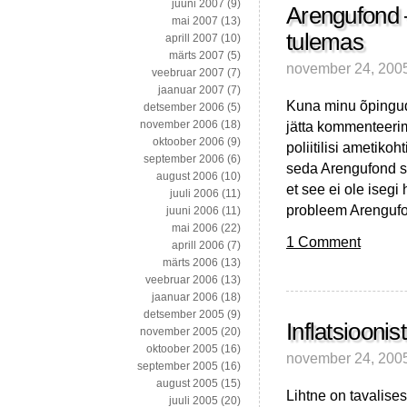
juuni 2007
(9)
Arengufond 
mai 2007
(13)
tulemas
aprill 2007
(10)
märts 2007
(5)
november 24, 200
veebruar 2007
(7)
jaanuar 2007
(7)
Kuna minu õpingud
detsember 2006
(5)
jätta kommenteerim
november 2006
(18)
oktoober 2006
(9)
poliitilisi ametikoh
september 2006
(6)
seda Arengufond sis
august 2006
(10)
et see ei ole iseg
juuli 2006
(11)
probleem Arengufo
juuni 2006
(11)
mai 2006
(22)
1 Comment
aprill 2006
(7)
märts 2006
(13)
veebruar 2006
(13)
jaanuar 2006
(18)
detsember 2005
(9)
Inflatsioonis
november 2005
(20)
oktoober 2005
(16)
november 24, 200
september 2005
(16)
august 2005
(15)
Lihtne on tavalises
juuli 2005
(20)