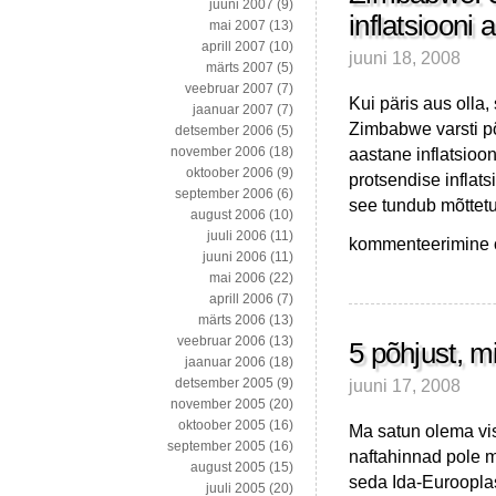
juuni 2007
(9)
inflatsiooni 
mai 2007
(13)
aprill 2007
(10)
juuni 18, 2008
märts 2007
(5)
veebruar 2007
(7)
Kui päris aus olla
jaanuar 2007
(7)
Zimbabwe varsti põhj
detsember 2006
(5)
aastane inflatsioo
november 2006
(18)
oktoober 2006
(9)
protsendise inflats
september 2006
(6)
see tundub mõttetu
august 2006
(10)
juuli 2006
(11)
Zimbabwe:
kommenteerimine on
juuni 2006
(11)
85%
mai 2006
(22)
elanikest
aprill 2006
(7)
töötud,
märts 2006
(13)
1
veebruar 2006
(13)
000
5 põhjust, m
jaanuar 2006
(18)
000%
juuni 17, 2008
detsember 2005
(9)
inflatsiooni
november 2005
(20)
aastas
oktoober 2005
(16)
Ma satun olema vis
september 2005
(16)
naftahinnad pole 
august 2005
(15)
seda Ida-Eurooplas
juuli 2005
(20)