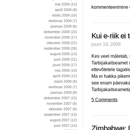
mai 2009
(15)
Mis
kommenteerimine on
aprill 2009
(8)
on
märts 2009
(16)
ühist
veebruar 2009
(7)
Jaan
jaanuar 2009
(6)
Õmblusel
detsember 2008
(23)
ja
Kui e-riik ei 
november 2008
(17)
Robert
oktoober 2008
(22)
juuni 19, 2008
Mugabel?
september 2008
(28)
august 2008
(13)
Kes veel mäletab, s
juuli 2008
(21)
Tarbijakaitseamet
juuni 2008
(17)
ettevõtetele tagati
mai 2008
(10)
Ma ei hakka pikema
aprill 2008
(12)
märts 2008
(9)
see enam päevakaj
veebruar 2008
(7)
Tarbijakaitseametig
jaanuar 2008
(8)
detsember 2007
(15)
5 Comments
november 2007
(6)
oktoober 2007
(9)
september 2007
(15)
august 2007
(12)
juuli 2007
(14)
Zimbabwe: 8