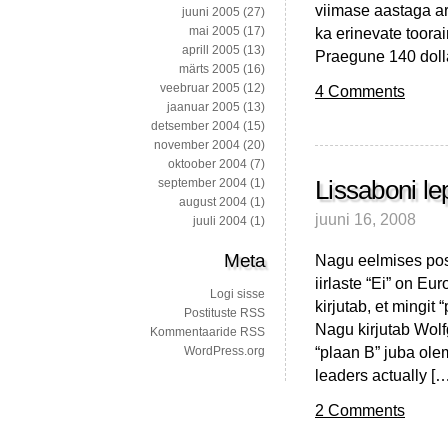
viimase aastaga a
juuni 2005
(27)
ka erinevate toorai
mai 2005
(17)
aprill 2005
(13)
Praegune 140 dollar
märts 2005
(16)
veebruar 2005
(12)
4 Comments
jaanuar 2005
(13)
detsember 2004
(15)
november 2004
(20)
oktoober 2004
(7)
Lissaboni le
september 2004
(1)
august 2004
(1)
juuni 16, 2008
juuli 2004
(1)
Meta
Nagu eelmises postit
iirlaste “Ei” on Eu
Logi sisse
kirjutab, et mingit 
Postituste RSS
Nagu kirjutab Wolf
Kommentaaride RSS
“plaan B” juba ole
WordPress.org
leaders actually […
2 Comments