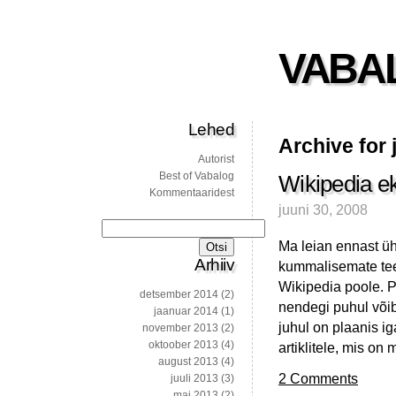
VABA
Lehed
Archive for 
Autorist
Best of Vabalog
Wikipedia ek
Kommentaaridest
juuni 30, 2008
Otsi:
Ma leian ennast ü
Arhiiv
kummalisemate tee
Wikipedia poole. P
detsember 2014
(2)
nendegi puhul võib 
jaanuar 2014
(1)
juhul on plaanis i
november 2013
(2)
oktoober 2013
(4)
artiklitele, mis on 
august 2013
(4)
2 Comments
juuli 2013
(3)
mai 2013
(2)