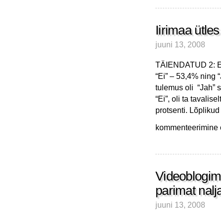
Iirimaa ütles
juuni 13, 2008
TÄIENDATUD 2: Ei 
“Ei” – 53,4% ning
tulemus oli “Jah” s
“Ei”, oli ta tavalis
protsenti. Lõpliku
Iirimaa
kommenteerimine on
ütles
Lissaboni
lepingule
“EI”
Videoblogimi
parimat nalj
juuni 13, 2008