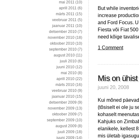
mai 2011
(10)
But while inventor
aprill 2011
(6)
märts 2011
(15)
increase productio
veebruar 2011
(5)
and Ford Focus. U
jaanuar 2011
(10)
Fiesta või Fiat 500
detsember 2010
(7)
need kõige tavali
november 2010
(18)
oktoober 2010
(10)
1 Comment
september 2010
(7)
august 2010
(11)
juuli 2010
(6)
juuni 2010
(12)
mai 2010
(8)
Mis on ühis
aprill 2010
(22)
märts 2010
(16)
juuni 20, 2008
veebruar 2010
(9)
jaanuar 2010
(15)
Kui mõned päevad 
detsember 2009
(9)
(tõsiselt ei ole ju s
november 2009
(13)
kohaselt meenutas
oktoober 2009
(7)
september 2009
(10)
Kahjuks on Zimbab
august 2009
(8)
elanikele, kellest
juuli 2009
(18)
mis ületab igasugu
juuni 2009
(14)