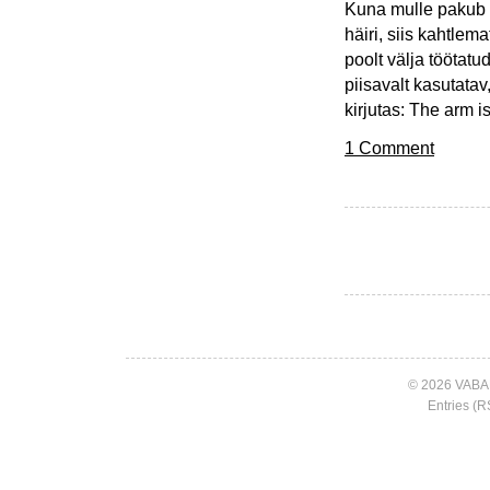
Kuna mulle pakub t
häiri, siis kahtle
poolt välja töötat
piisavalt kasutatav
kirjutas: The arm i
1 Comment
© 2026 VABA
Entries (R