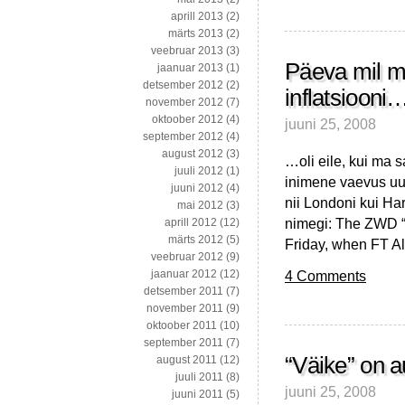
aprill 2013
(2)
märts 2013
(2)
veebruar 2013
(3)
Päeva mil m
jaanuar 2013
(1)
detsember 2012
(2)
inflatsiooni
november 2012
(7)
oktoober 2012
(4)
juuni 25, 2008
september 2012
(4)
august 2012
(3)
…oli eile, kui ma s
juuli 2012
(1)
inimene vaevus uur
juuni 2012
(4)
nii Londoni kui Ha
mai 2012
(3)
nimegi: The ZWD “
aprill 2012
(12)
märts 2012
(5)
Friday, when FT Al
veebruar 2012
(9)
4 Comments
jaanuar 2012
(12)
detsember 2011
(7)
november 2011
(9)
oktoober 2011
(10)
september 2011
(7)
“Väike” on a
august 2011
(12)
juuli 2011
(8)
juuni 25, 2008
juuni 2011
(5)