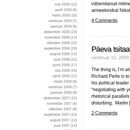
vähendanud mitmei
mai 2009
(15)
armeekindral Nikol
aprill 2009
(8)
märts 2009
(16)
4 Comments
veebruar 2009
(7)
jaanuar 2009
(6)
detsember 2008
(23)
november 2008
(17)
oktoober 2008
(22)
Päeva tsitaa
september 2008
(28)
august 2008
(13)
veebruar 10, 2009
juuli 2008
(21)
juuni 2008
(17)
The thing is, I’m 
mai 2008
(10)
Richard Perle is 
aprill 2008
(12)
märts 2008
(9)
his political lead
veebruar 2008
(7)
“negotiating with y
jaanuar 2008
(8)
rhetorical paralle
detsember 2007
(15)
disturbing. Martin 
november 2007
(6)
oktoober 2007
(9)
2 Comments
september 2007
(15)
august 2007
(12)
juuli 2007
(14)