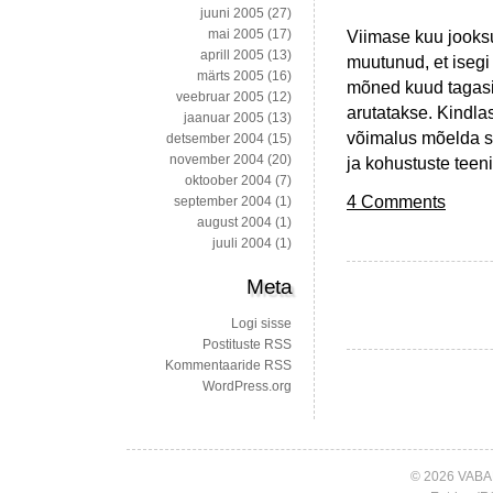
juuni 2005
(27)
Viimase kuu jooksu
mai 2005
(17)
aprill 2005
(13)
muutunud, et isegi
märts 2005
(16)
mõned kuud tagasi 
veebruar 2005
(12)
arutatakse. Kindlas
jaanuar 2005
(13)
võimalus mõelda se
detsember 2004
(15)
november 2004
(20)
ja kohustuste teen
oktoober 2004
(7)
4 Comments
september 2004
(1)
august 2004
(1)
juuli 2004
(1)
Meta
Logi sisse
Postituste RSS
Kommentaaride RSS
WordPress.org
© 2026 VABA