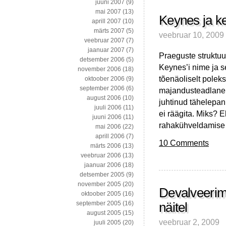
juuni 2007
(9)
mai 2007
(13)
Keynes ja kei
aprill 2007
(10)
märts 2007
(5)
veebruar 10, 2009
veebruar 2007
(7)
jaanuar 2007
(7)
Praeguste struktuur
detsember 2006
(5)
Keynes’i nime ja 
november 2006
(18)
tõenäoliselt polek
oktoober 2006
(9)
september 2006
(6)
majandusteadlane 
august 2006
(10)
juhtinud tähelepan
juuli 2006
(11)
ei räägita. Miks? E
juuni 2006
(11)
rahakühveldamise 
mai 2006
(22)
aprill 2006
(7)
10 Comments
märts 2006
(13)
veebruar 2006
(13)
jaanuar 2006
(18)
detsember 2005
(9)
november 2005
(20)
Devalveerimi
oktoober 2005
(16)
september 2005
(16)
näitel
august 2005
(15)
veebruar 2, 2009
juuli 2005
(20)