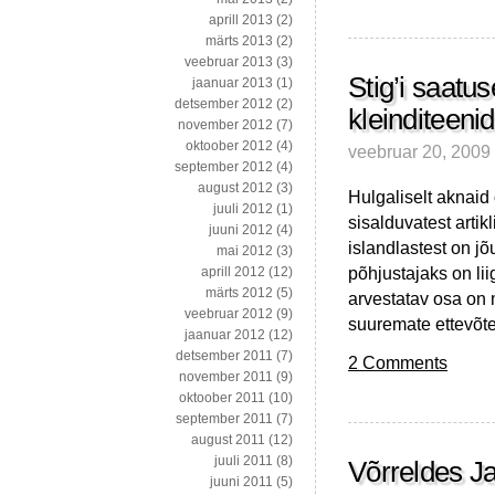
aprill 2013
(2)
märts 2013
(2)
veebruar 2013
(3)
Stig’i saatus
jaanuar 2013
(1)
detsember 2012
(2)
kleinditeenid
november 2012
(7)
oktoober 2012
(4)
veebruar 20, 2009
september 2012
(4)
august 2012
(3)
Hulgaliselt aknaid
juuli 2012
(1)
sisalduvatest artik
juuni 2012
(4)
islandlastest on j
mai 2012
(3)
põhjustajaks on li
aprill 2012
(12)
märts 2012
(5)
arvestatav osa on m
veebruar 2012
(9)
suuremate ettevõte
jaanuar 2012
(12)
detsember 2011
(7)
2 Comments
november 2011
(9)
oktoober 2011
(10)
september 2011
(7)
august 2011
(12)
juuli 2011
(8)
Võrreldes J
juuni 2011
(5)