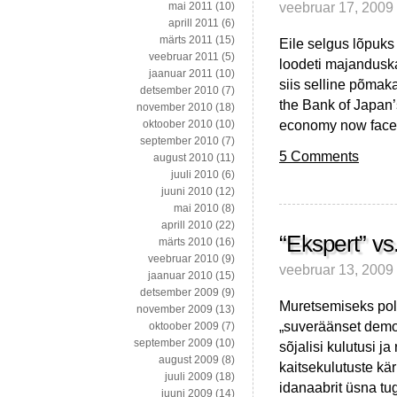
veebruar 17, 2009
mai 2011
(10)
aprill 2011
(6)
märts 2011
(15)
Eile selgus lõpuks 
veebruar 2011
(5)
loodeti majandusk
jaanuar 2011
(10)
siis selline põmak
detsember 2010
(7)
the Bank of Japan’
november 2010
(18)
economy now faced
oktoober 2010
(10)
september 2010
(7)
5 Comments
august 2010
(11)
juuli 2010
(6)
juuni 2010
(12)
mai 2010
(8)
aprill 2010
(22)
“Ekspert” vs
märts 2010
(16)
veebruar 2010
(9)
veebruar 13, 2009
jaanuar 2010
(15)
detsember 2009
(9)
Muretsemiseks pole
november 2009
(13)
„suveräänset demok
oktoober 2009
(7)
september 2009
(10)
sõjalisi kulutusi j
august 2009
(8)
kaitsekulutuste kär
juuli 2009
(18)
idanaabrit üsna t
juuni 2009
(14)