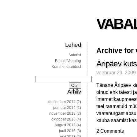
VABA
Lehed
Archive for
Autorist
Best of Vabalog
Äripäev kuts
Kommentaaridest
veebruar 23, 2009
Otsi:
Tänane Äripäev kirj
Arhiiv
olnud ehk täiesti 
internetikaupmees
detsember 2014
(2)
teel raamatuid müü
jaanuar 2014
(1)
vaatenurgast absur
november 2013
(2)
oktoober 2013
(4)
kauba saamist kas 
august 2013
(4)
2 Comments
juuli 2013
(3)
mai 2013
(2)