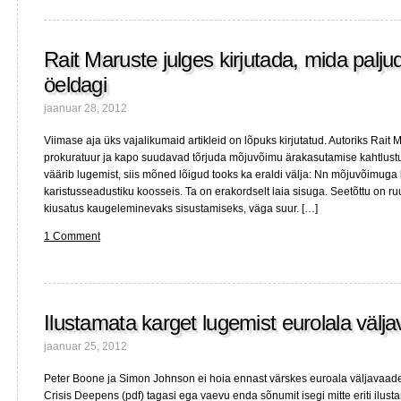
kui
õigustus
ettevõtte
Rait Maruste julges kirjutada, mida paljud
tulumakus
kehtestamisele?
öeldagi
Kindlasti
mitte.
jaanuar 28, 2012
Viimase aja üks vajalikumaid artikleid on lõpuks kirjutatud. Autoriks Rait 
prokuratuur ja kapo suudavad tõrjuda mõjuvõimu ärakasutamise kahtlustus
väärib lugemist, siis mõned lõigud tooks ka eraldi välja: Nn mõjuvõimug
karistusseadustiku koosseis. Ta on erakordselt laia sisuga. Seetõttu on r
kiusatus kaugeleminevaks sisustamiseks, väga suur. […]
1 Comment
Ilustamata karget lugemist eurolala välj
jaanuar 25, 2012
Peter Boone ja Simon Johnson ei hoia ennast värskes euroala väljavaad
Crisis Deepens (pdf) tagasi ega vaevu enda sõnumit isegi mitte eriti ilusta