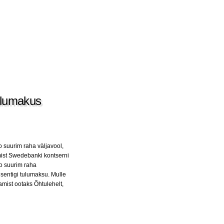
tulumakus
 suurim raha väljavool,
mist Swedebanki kontserni
oo suurim raha
 sentigi tulumaksu. Mulle
amist ootaks Õhtulehelt,