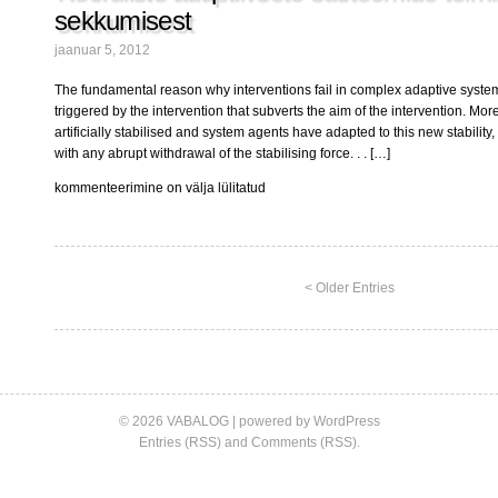
lõpuks
sekkumisest
jaanuar 5, 2012
The fundamental reason why interventions fail in complex adaptive syste
triggered by the intervention that subverts the aim of the intervention. Mo
artificially stabilised and system agents have adapted to this new stabilit
with any abrupt withdrawal of the stabilising force. . . […]
Keeruliste
kommenteerimine on välja lülitatud
adaptiivsete
süsteemide
toimimisse
sekkumisest
< Older Entries
© 2026 VABALOG | powered by
WordPress
Entries (RSS)
and
Comments (RSS)
.