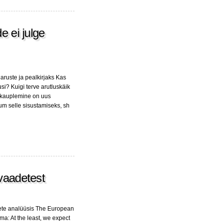
e ei julge
Maruste ja pealkirjaks Kas
i? Kuigi terve arutluskäik
a kauplemine on uus
uum selle sisustamiseks, sh
avaadetest
ete analüüsis The European
ma: At the least, we expect