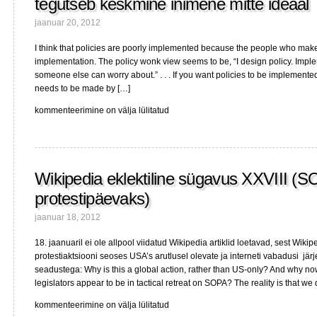
tegutseb keskmine inimene mitte ideaal
jaanuar 20, 2012
I think that policies are poorly implemented because the people who mak
implementation. The policy wonk view seems to be, “I design policy. Implem
someone else can worry about.” . . . If you want policies to be implemented 
needs to be made by […]
Poliitika
kommenteerimine on välja lülitatud
rakendamisest
organisatsioonides,
kus
tegutseb
Wikipedia eklektiline sügavus XXVIII (S
keskmine
inimene
protestipäevaks)
mitte
ideaal
jaanuar 18, 2012
18. jaanuaril ei ole allpool viidatud Wikipedia artiklid loetavad, sest Wiki
protestiaktsiooni seoses USA’s arutlusel olevate ja interneti vabadusi järje
seadustega: Why is this a global action, rather than US-only? And why no
legislators appear to be in tactical retreat on SOPA? The reality is that we 
Wikipedia
kommenteerimine on välja lülitatud