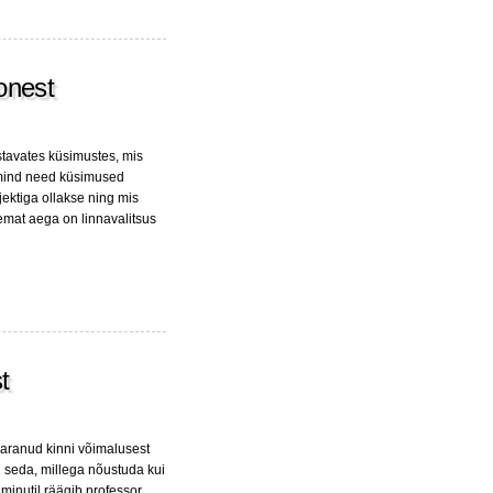
oonest
stavates küsimustes, mis
 mind need küsimused
jektiga ollakse ning mis
emat aega on linnavalitsus
t
aaranud kinni võimalusest
i seda, millega nõustuda kui
minutil räägib professor