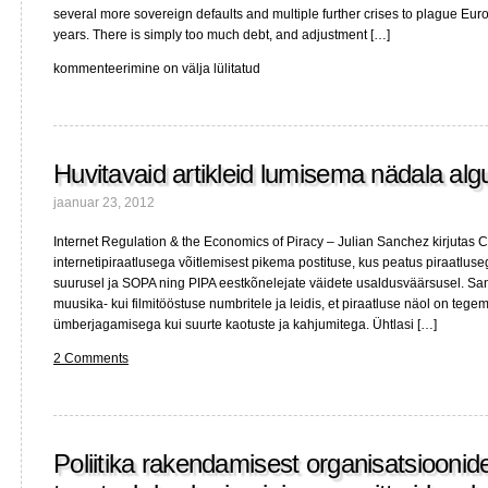
several more sovereign defaults and multiple further crises to plague Euro
years. There is simply too much debt, and adjustment […]
Ilustamata
kommenteerimine on välja lülitatud
karget
lugemist
eurolala
väljavaadetest
Huvitavaid artikleid lumisema nädala al
jaanuar 23, 2012
Internet Regulation & the Economics of Piracy – Julian Sanchez kirjutas Ca
internetipiraatlusega võitlemisest pikema postituse, kus peatus piraatlu
suurusel ja SOPA ning PIPA eestkõnelejate väidete usaldusväärsusel. Sanc
muusika- kui filmitööstuse numbritele ja leidis, et piraatluse näol on teg
ümberjagamisega kui suurte kaotuste ja kahjumitega. Ühtlasi […]
2 Comments
Poliitika rakendamisest organisatsioonid