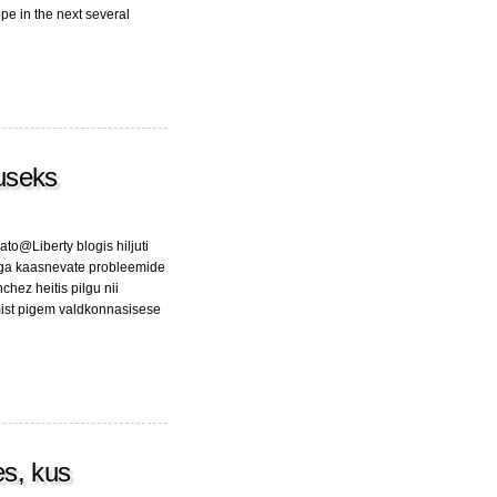
pe in the next several
guseks
to@Liberty blogis hiljuti
sega kaasnevate probleemide
hez heitis pilgu nii
emist pigem valdkonnasisese
es, kus