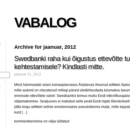
VABALOG
Archive for jaanuar, 2012
Swedbanki raha kui õigustus ettevõtte 
kehtestamisele? Kindlasti mitte.
jaanuar 31, 2012
Mind hämmastab siiani esmaspäevases Äripäevas ilmunud artikkel Ajaloo
mille autorid on otsustanud millegi pärast ületähtsustada tulumaksu tasu
erinevate ettevõtete vahel: Swedbankis toimus mullu Eesti ettevõtlusajal
väljamaksmine. Sealjuures ei makstud selle pealt Eesti riigile tõenäoliselt
jättis kogu artikkel sellise emotsionaalse pseudoteema mulje, mille kajast
kuid […]
Swedbanki
kommenteerimine on välja lülitatud
raha