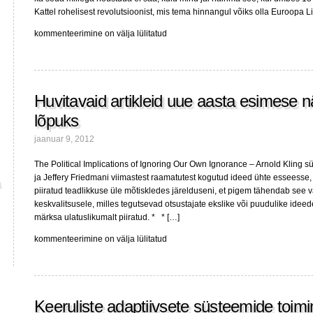
Kattel rohelisest revolutsioonist, mis tema hinnangul võiks olla Euroopa L
Roosade
kommenteerimine on välja lülitatud
prillideta
rohelisest
majandusest
Huvitavaid artikleid uue aasta esimese 
lõpuks
jaanuar 9, 2012
The Political Implications of Ignoring Our Own Ignorance – Arnold Kling
ja Jeffery Friedmani viimastest raamatutest kogutud ideed ühte esseesse,
piiratud teadlikkuse üle mõtiskledes järelduseni, et pigem tähendab see vä
keskvalitsusele, milles tegutsevad otsustajate ekslike või puudulike ide
märksa ulatuslikumalt piiratud. * * […]
Huvitavaid
kommenteerimine on välja lülitatud
artikleid
uue
aasta
esimese
Keeruliste adaptiivsete süsteemide toim
nädalavahetuse