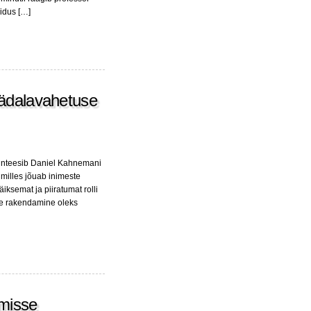
iidus […]
nädalavahetuse
 sünteesib Daniel Kahnemani
 milles jõuab inimeste
iksemat ja piiratumat rolli
ede rakendamine oleks
imisse