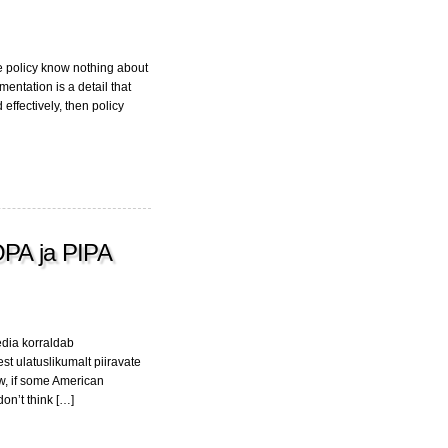
e policy know nothing about
entation is a detail that
effectively, then policy
OPA ja PIPA
pedia korraldab
st ulatuslikumalt piiravate
w, if some American
don’t think […]