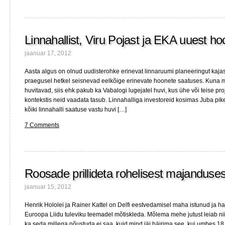
eklektiline
sügavus
XXVIII
(SOPA
Linnahallist, Viru Pojast ja EKA uuest h
ja
PIPA
jaanuar 17, 2012
protestipäevaks)
Aasta algus on olnud uudisterohke erinevat linnaruumi planeeringut kaja
praegusel hetkel seisnevad eelkõige erinevate hoonete saatuses. Kuna
huvitavad, siis ehk pakub ka Vabalogi lugejatel huvi, kus ühe või teise pro
kontekstis neid vaadata tasub. Linnahalliga investoreid kosimas Juba pik
kõiki linnahalli saatuse vastu huvi […]
7 Comments
Roosade prillideta rohelisest majanduses
jaanuar 15, 2012
Henrik Hololei ja Rainer Kattel on Delfi eestvedamisel maha istunud ja h
Euroopa Liidu tuleviku teemadel mõtiskleda. Mõlema mehe jutust leiab ni
ka seda millega nõustuda ei saa, kuid mind jäi häirima see, kui umbes 18 