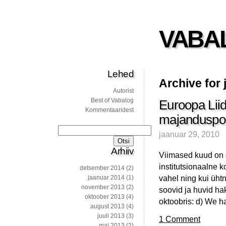
VABA
Lehed
Archive for 
Autorist
Best of Vabalog
Euroopa Liidu
Kommentaaridest
majanduspoli
Otsi:
jaanuar 29, 2010
Arhiiv
Viimased kuud on 
institutsionaalne ko
detsember 2014
(2)
vahel ning kui ühtn
jaanuar 2014
(1)
november 2013
(2)
soovid ja huvid h
oktoober 2013
(4)
oktoobris: d) We h
august 2013
(4)
juuli 2013
(3)
1 Comment
mai 2013
(2)