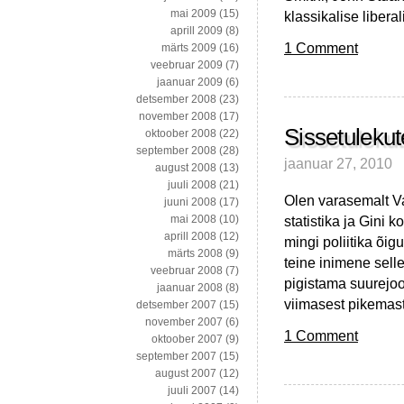
mai 2009
(15)
klassikalise liber
aprill 2009
(8)
1 Comment
märts 2009
(16)
veebruar 2009
(7)
jaanuar 2009
(6)
detsember 2008
(23)
november 2008
(17)
Sissetuleku
oktoober 2008
(22)
september 2008
(28)
jaanuar 27, 2010
august 2008
(13)
juuli 2008
(21)
Olen varasemalt Va
juuni 2008
(17)
statistika ja Gini 
mai 2008
(10)
aprill 2008
(12)
mingi poliitika õig
märts 2008
(9)
teine inimene sell
veebruar 2008
(7)
pigistama suurejoone
jaanuar 2008
(8)
viimasest pikemas
detsember 2007
(15)
november 2007
(6)
1 Comment
oktoober 2007
(9)
september 2007
(15)
august 2007
(12)
juuli 2007
(14)