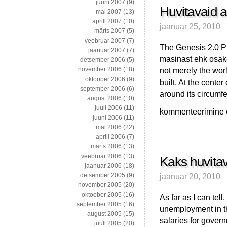
juuni 2007
(9)
Huvitavaid ar
mai 2007
(13)
aprill 2007
(10)
jaanuar 25, 2010
märts 2007
(5)
veebruar 2007
(7)
The Genesis 2.0 Pr
jaanuar 2007
(7)
masinast ehk osakes
detsember 2006
(5)
not merely the worl
november 2006
(18)
oktoober 2006
(9)
built. At the center
september 2006
(6)
around its circumf
august 2006
(10)
juuli 2006
(11)
Huvitavaid
kommenteerimine on
juuni 2006
(11)
artikleid
mai 2006
(22)
aprill 2006
(7)
märts 2006
(13)
veebruar 2006
(13)
Kaks huvitava
jaanuar 2006
(18)
jaanuar 20, 2010
detsember 2005
(9)
november 2005
(20)
oktoober 2005
(16)
As far as I can te
september 2005
(16)
unemployment in th
august 2005
(15)
salaries for govern
juuli 2005
(20)