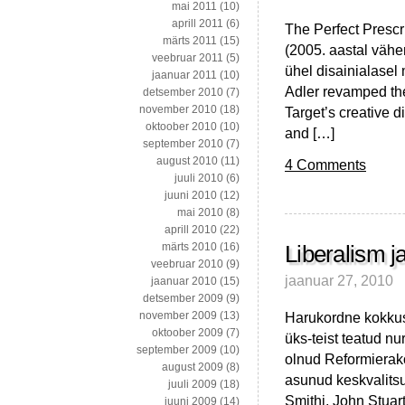
mai 2011
(10)
aprill 2011
(6)
The Perfect Prescr
märts 2011
(15)
(2005. aastal vähem
veebruar 2011
(5)
ühel disainialasel 
jaanuar 2011
(10)
Adler revamped the
detsember 2010
(7)
november 2010
(18)
Target’s creative 
oktoober 2010
(10)
and […]
september 2010
(7)
august 2010
(11)
4 Comments
juuli 2010
(6)
juuni 2010
(12)
mai 2010
(8)
aprill 2010
(22)
märts 2010
(16)
Liberalism j
veebruar 2010
(9)
jaanuar 27, 2010
jaanuar 2010
(15)
detsember 2009
(9)
Harukordne kokkusa
november 2009
(13)
oktoober 2009
(7)
üks-teist teatud n
september 2009
(10)
olnud Reformierako
august 2009
(8)
asunud keskvalitsu
juuli 2009
(18)
Smithi, John Stuart
juuni 2009
(14)