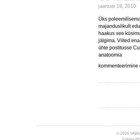
–
jaanuar 16, 2010
ei
ole
Üks poleemilisema
kasutajasõbralik
kombinatsioon
majanduslikult ed
haakus see küsimu
jälgima. Viited ena
ühte postitusse Cu
anatoomia
US
kommenteerimine on
vs.
Euroopa
–
majanduskasv
© 2026 VABA
Entries (R