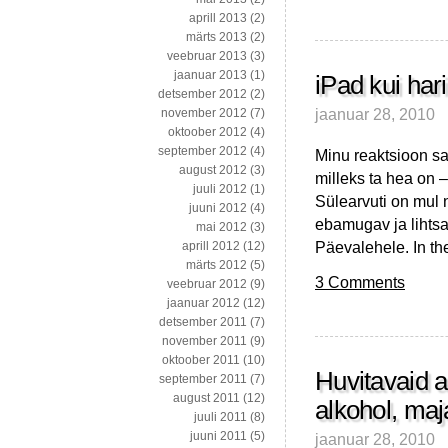
aprill 2013
(2)
märts 2013
(2)
veebruar 2013
(3)
jaanuar 2013
(1)
iPad kui har
detsember 2012
(2)
jaanuar 28, 2010
november 2012
(7)
oktoober 2012
(4)
september 2012
(4)
Minu reaktsioon 
august 2012
(3)
milleks ta hea on –
juuli 2012
(1)
Sülearvuti on mul n
juuni 2012
(4)
ebamugav ja lihtsa
mai 2012
(3)
Päevalehele. In the
aprill 2012
(12)
märts 2012
(5)
3 Comments
veebruar 2012
(9)
jaanuar 2012
(12)
detsember 2011
(7)
november 2011
(9)
oktoober 2011
(10)
Huvitavaid ar
september 2011
(7)
august 2011
(12)
alkohol, ma
juuli 2011
(8)
juuni 2011
(5)
jaanuar 28, 2010