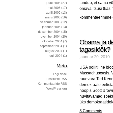
tundub, et sama võ
juuni 2005
(27)
omavalitsusi (kas r
mai 2005
(17)
aprill 2005
(13)
Kaks
kommenteerimine on
märts 2005
(16)
huvitavat
veebruar 2005
(12)
tsitaati
jaanuar 2005
(13)
ehk
detsember 2004
(15)
töökohtadest
november 2004
(20)
ja
Obama ja d
oktoober 2004
(7)
arstiabist
september 2004
(1)
tagasilöök?
august 2004
(1)
juuli 2004
(1)
jaanuar 20, 2010
Meta
USA poliitiline blo
Massachusettsis. 
Logi sisse
raudvara Ted Kenne
Postituste RSS
Kommentaaride RSS
demokraate eelist
WordPress.org
hoopis Scott Brown
huvitavamad spekul
üks demokraatidele 
3 Comments