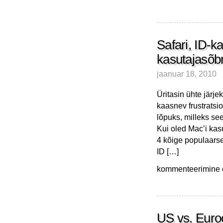
Safari, ID-k
kasutajasõb
jaanuar 18, 2010
Üritasin ühte järje
kaasnev frustratsi
lõpuks, milleks see
Kui oled Mac’i kasu
4 kõige populaarse
ID […]
Safari,
kommenteerimine on
ID-
kaart,
Mac
ja
eSTAT
US vs. Euro