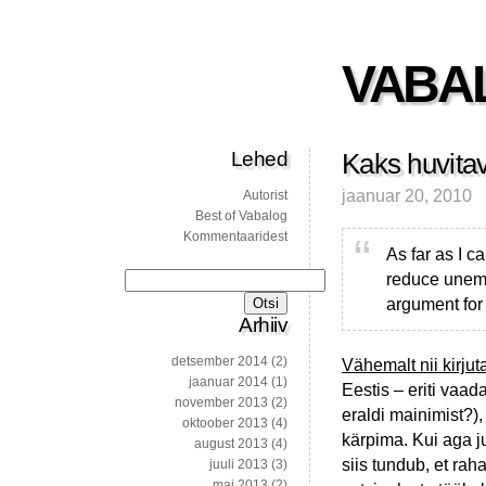
VABA
Lehed
Kaks huvitava
jaanuar 20, 2010
Autorist
Best of Vabalog
Kommentaaridest
As far as I c
reduce unemp
Otsi:
argument for
Arhiiv
detsember 2014
(2)
Vähemalt nii kirjut
jaanuar 2014
(1)
Eestis – eriti vaad
november 2013
(2)
eraldi mainimist?)
oktoober 2013
(4)
kärpima. Kui aga j
august 2013
(4)
siis tundub, et raha
juuli 2013
(3)
mai 2013
(2)