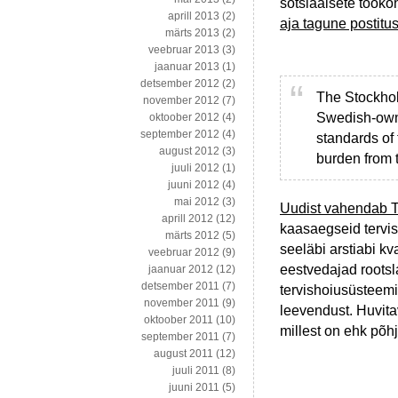
sotsiaalsete töök
aprill 2013
(2)
aja tagune postitu
märts 2013
(2)
veebruar 2013
(3)
jaanuar 2013
(1)
detsember 2012
(2)
The Stockhol
november 2012
(7)
Swedish-owned
oktoober 2012
(4)
september 2012
(4)
standards of
august 2012
(3)
burden from 
juuli 2012
(1)
juuni 2012
(4)
mai 2012
(3)
Uudist vahendab 
aprill 2012
(12)
kaasaegseid tervis
märts 2012
(5)
seeläbi arstiabi kv
veebruar 2012
(9)
eestvedajad rootsl
jaanuar 2012
(12)
detsember 2011
(7)
tervishoiusüsteemi
november 2011
(9)
leevendust. Huvitav
oktoober 2011
(10)
millest on ehk põhj
september 2011
(7)
august 2011
(12)
juuli 2011
(8)
juuni 2011
(5)