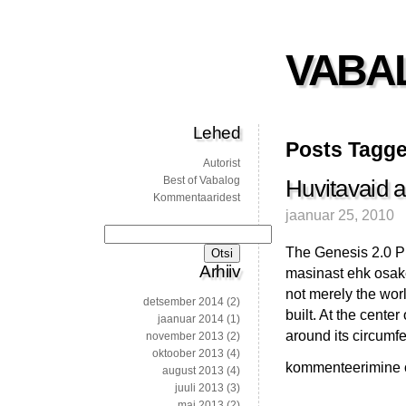
VABA
Lehed
Posts Tagge
Autorist
Best of Vabalog
Huvitavaid ar
Kommentaaridest
jaanuar 25, 2010
Otsi:
The Genesis 2.0 Pr
Arhiiv
masinast ehk osakes
not merely the worl
detsember 2014
(2)
built. At the center
jaanuar 2014
(1)
around its circumf
november 2013
(2)
oktoober 2013
(4)
Huvitavaid
kommenteerimine on
august 2013
(4)
artikleid
juuli 2013
(3)
mai 2013
(2)