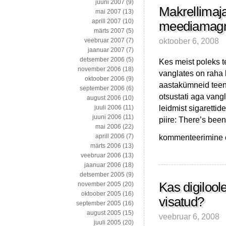
juuni 2007
(9)
Makrellimaj
mai 2007
(13)
aprill 2007
(10)
meediamagna
märts 2007
(5)
oktoober 6, 2008
veebruar 2007
(7)
jaanuar 2007
(7)
detsember 2006
(5)
Kes meist poleks te
november 2006
(18)
vanglates on raha 
oktoober 2006
(9)
aastakümneid teenu
september 2006
(6)
otsustati aga vang
august 2006
(10)
leidmist sigarettid
juuli 2006
(11)
juuni 2006
(11)
piire: There’s been
mai 2006
(22)
Makrellimajandusest,
kommenteerimine on
aprill 2006
(7)
gurmeerburgeritest,
märts 2006
(13)
meediamagnaadist
veebruar 2006
(13)
ja
jaanuar 2006
(18)
ebavõrdsusest
detsember 2005
(9)
USA’s
Kas digiloole
november 2005
(20)
oktoober 2005
(16)
visatud?
september 2005
(16)
august 2005
(15)
veebruar 6, 2008
juuli 2005
(20)