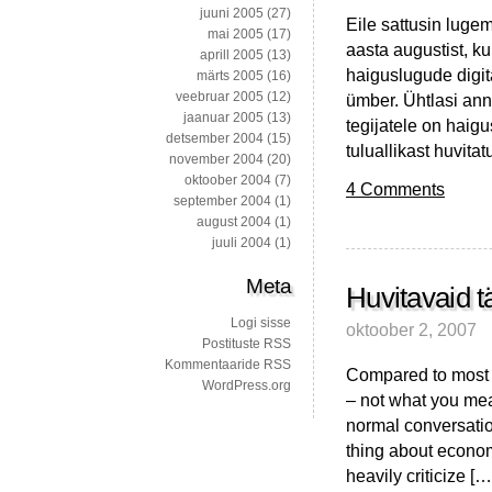
juuni 2005
(27)
Eile sattusin lugem
mai 2005
(17)
aasta augustist, ku
aprill 2005
(13)
haiguslugude digit
märts 2005
(16)
veebruar 2005
(12)
ümber. Ühtlasi anna
jaanuar 2005
(13)
tegijatele on haig
detsember 2004
(15)
tuluallikast huvitat
november 2004
(20)
oktoober 2004
(7)
4 Comments
september 2004
(1)
august 2004
(1)
juuli 2004
(1)
Meta
Huvitavaid tä
Logi sisse
oktoober 2, 2007
Postituste RSS
Kommentaaride RSS
Compared to most 
WordPress.org
– not what you mean
normal conversatio
thing about econom
heavily criticize […