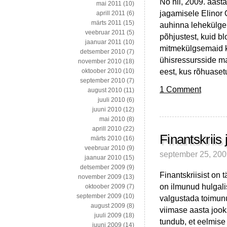
No nii, 2009. aas
mai 2011
(10)
jagamisele Elinor 
aprill 2011
(6)
märts 2011
(15)
auhinna lehekülge
veebruar 2011
(5)
põhjustest, kuid b
jaanuar 2011
(10)
mitmekülgsemaid ka
detsember 2010
(7)
ühisressursside ma
november 2010
(18)
eest, kus rõhuase
oktoober 2010
(10)
september 2010
(7)
1 Comment
august 2010
(11)
juuli 2010
(6)
juuni 2010
(12)
mai 2010
(8)
aprill 2010
(22)
Finantskriis
märts 2010
(16)
veebruar 2010
(9)
september 25, 20
jaanuar 2010
(15)
detsember 2009
(9)
Finantskriisist on
november 2009
(13)
on ilmunud hulgalis
oktoober 2009
(7)
september 2009
(10)
valgustada toimunu
august 2009
(8)
viimase aasta jook
juuli 2009
(18)
tundub, et eelmise 
juuni 2009
(14)