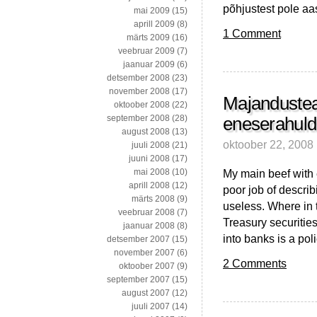
põhjustest pole aa
mai 2009
(15)
aprill 2009
(8)
1 Comment
märts 2009
(16)
veebruar 2009
(7)
jaanuar 2009
(6)
detsember 2008
(23)
november 2008
(17)
Majandustea
oktoober 2008
(22)
september 2008
(28)
eneserahul
august 2008
(13)
oktoober 22, 2008
juuli 2008
(21)
juuni 2008
(17)
My main beef with
mai 2008
(10)
aprill 2008
(12)
poor job of descri
märts 2008
(9)
useless. Where in t
veebruar 2008
(7)
Treasury securities
jaanuar 2008
(8)
into banks is a pol
detsember 2007
(15)
november 2007
(6)
2 Comments
oktoober 2007
(9)
september 2007
(15)
august 2007
(12)
juuli 2007
(14)