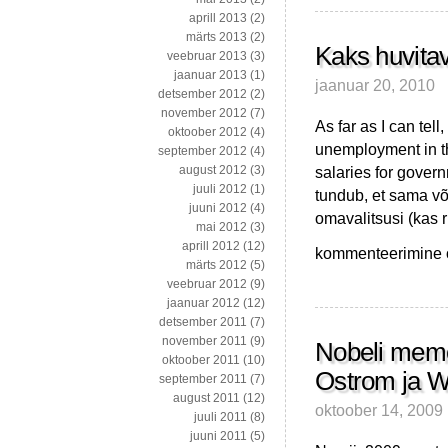
aprill 2013
(2)
märts 2013
(2)
Kaks huvitava
veebruar 2013
(3)
jaanuar 2013
(1)
jaanuar 20, 2010
detsember 2012
(2)
november 2012
(7)
As far as I can te
oktoober 2012
(4)
unemployment in th
september 2012
(4)
salaries for govern
august 2012
(3)
juuli 2012
(1)
tundub, et sama võ
juuni 2012
(4)
omavalitsusi (kas r
mai 2012
(3)
aprill 2012
(12)
Kaks
kommenteerimine on
märts 2012
(5)
huvitavat
veebruar 2012
(9)
tsitaati
jaanuar 2012
(12)
ehk
detsember 2011
(7)
töökohtadest
november 2011
(9)
ja
Nobeli memo
oktoober 2011
(10)
arstiabist
Ostrom ja W
september 2011
(7)
august 2011
(12)
oktoober 14, 2009
juuli 2011
(8)
juuni 2011
(5)