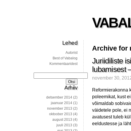
VABA
Lehed
Archive for
Autorist
Best of Vabalog
Juriidiliste
Kommentaaridest
lubamisest –
Otsi:
november 30, 201
Arhiiv
Reformierakonna k
poleemikat, kust ei
detsember 2014
(2)
võimaldab sobivaid 
jaanuar 2014
(1)
november 2013
(2)
väidetele pole, ei 
oktoober 2013
(4)
avatusest tuleb kül
august 2013
(4)
eeldustesse ja läh
juuli 2013
(3)
mai 2013
(2)