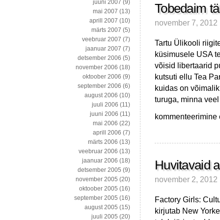
juuni 2007
(9)
Tobedaim tän
mai 2007
(13)
aprill 2007
(10)
november 7, 2012
märts 2007
(5)
veebruar 2007
(7)
Tartu Ülikooli riig
jaanuar 2007
(7)
küsimusele USA ter
detsember 2006
(5)
võisid libertaarid 
november 2006
(18)
kutsuti ellu Tea Pa
oktoober 2006
(9)
september 2006
(6)
kuidas on võimalik 
august 2006
(10)
turuga, minna veel
juuli 2006
(11)
juuni 2006
(11)
Tobedaim
kommenteerimine on
mai 2006
(22)
täna
aprill 2006
(7)
loetud
märts 2006
(13)
eestikeelne
veebruar 2006
(13)
lõik
jaanuar 2006
(18)
Huvitavaid 
detsember 2005
(9)
november 2, 2012
november 2005
(20)
oktoober 2005
(16)
september 2005
(16)
Factory Girls: Cul
august 2005
(15)
kirjutab New Yorke
juuli 2005
(20)