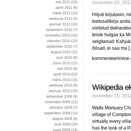
november 20, 201
mai 2011
(10)
aprill 2011
(6)
märts 2011
(15)
Hiljuti kirjutasin,
veebruar 2011
(5)
toetusallkirja anda
jaanuar 2011
(10)
vorbitud deklarats
detsember 2010
(7)
teiste hulgas ka M
november 2010
(18)
selgitanud: Kahjuks
oktoober 2010
(10)
september 2010
(7)
õilsad, ei saa ma 
august 2010
(11)
Harta
kommenteerimine on
juuli 2010
(6)
skeptikud
juuni 2010
(12)
–
mai 2010
(8)
siit
aprill 2010
(22)
ja
märts 2010
(16)
kaugemalt
Wikipedia e
veebruar 2010
(9)
jaanuar 2010
(15)
november 15, 201
detsember 2009
(9)
november 2009
(13)
Watts Mortuary Cha
oktoober 2009
(7)
september 2009
(10)
village of Compton
august 2009
(8)
virtually every vill
juuli 2009
(18)
has the look of a R
juuni 2009
(14)