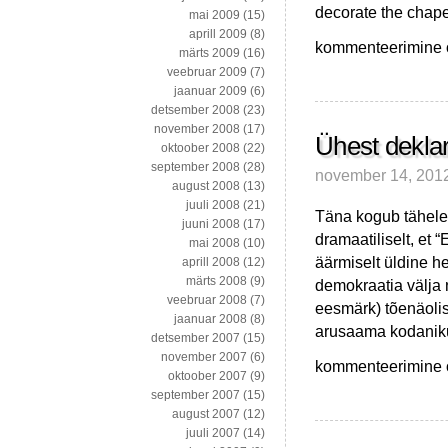
decorate the chape
mai 2009
(15)
aprill 2009
(8)
Wikipedia
kommenteerimine on
märts 2009
(16)
eklektiline
veebruar 2009
(7)
sügavus
jaanuar 2009
(6)
XXX
detsember 2008
(23)
november 2008
(17)
Ühest deklara
oktoober 2008
(22)
september 2008
(28)
november 14, 201
august 2008
(13)
juuli 2008
(21)
Täna kogub tähele
juuni 2008
(17)
dramaatiliselt, et 
mai 2008
(10)
äärmiselt üldine h
aprill 2008
(12)
märts 2008
(9)
demokraatia välja 
veebruar 2008
(7)
eesmärk) tõenäolis
jaanuar 2008
(8)
arusaama kodanikuü
detsember 2007
(15)
november 2007
(6)
Ühest
kommenteerimine on
oktoober 2007
(9)
deklaratiivselt
september 2007
(15)
idealistlikust
august 2007
(12)
hartast
juuli 2007
(14)