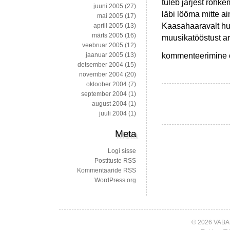
tuleb järjest rohke
juuni 2005
(27)
läbi lööma mitte ai
mai 2005
(17)
Kaasahaaravalt huv
aprill 2005
(13)
märts 2005
(16)
muusikatööstust a
veebruar 2005
(12)
Huvitavaid
kommenteerimine on
jaanuar 2005
(13)
artikleid
detsember 2004
(15)
sombuseks
november 2004
(20)
nädalavahetuseks
oktoober 2004
(7)
september 2004
(1)
august 2004
(1)
juuli 2004
(1)
Meta
Logi sisse
Postituste RSS
Kommentaaride RSS
WordPress.org
© 2026 VABA