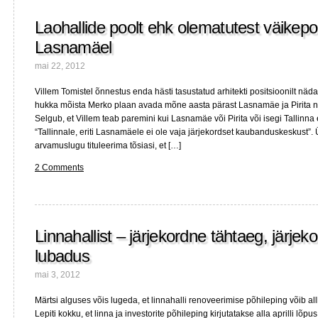
defitsiidist
Laohallide poolt ehk olematutest väikep
Lasnamäel
mai 22, 2012
Villem Tomistel õnnestus enda hästi tasustatud arhitekti positsioonilt nädal
hukka mõista Merko plaan avada mõne aasta pärast Lasnamäe ja Pirita 
Selgub, et Villem teab paremini kui Lasnamäe või Pirita või isegi Tallinna 
“Tallinnale, eriti Lasnamäele ei ole vaja järjekordset kaubanduskeskust”.
arvamuslugu tituleerima tõsiasi, et […]
2 Comments
Linnahallist – järjekordne tähtaeg, järjek
lubadus
mai 3, 2012
Märtsi alguses võis lugeda, et linnahalli renoveerimise põhileping võib allk
Lepiti kokku, et linna ja investorite põhileping kirjutatakse alla aprilli lõp