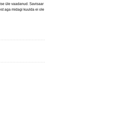
ise üle vaadanud. Savisaar
est aga midagi kuulda ei ole