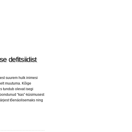
e defitsiidist
jest suurem hulk inimesi
selt muutuma. Kõige
 tundub olevat isegi
moondunud “kas”-küsimusest
ärjest tõenäolisemaks ning