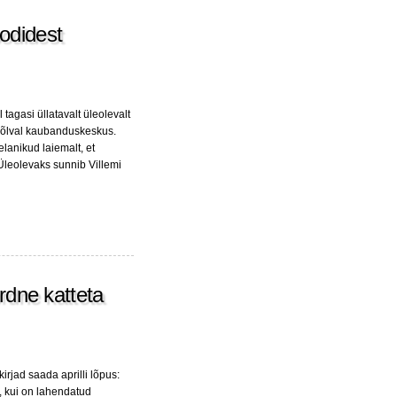
oodidest
 tagasi üllatavalt üleolevalt
nõlval kaubanduskeskus.
elanikud laiemalt, et
 Üleolevaks sunnib Villemi
ordne katteta
irjad saada aprilli lõpus:
us, kui on lahendatud