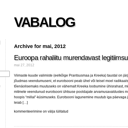
VABALOG
Archive for mai, 2012
Euroopa rahaliitu murendavast legitiimsus
mai 27, 2012
Viimaste kuude valimiste (eelkõige Prantsusmaa ja Kreeka) taustal on jär
jõudmas veendumuseni, et eurotsooni peab ühel või teisel moel radikaal
tõenäolisemaks muutuseks on vähemalt Kreeka loobumine ühisrahast, mis
mitmete veendunud eurotsooni ühtsuse pooldajate arvamusavaldustes 
hoopis “millal”-küsimuseks. Eurotsooni lagunemine muutub iga päevaga j
leiab […]
Euroopa
kommenteerimine on välja lülitatud
rahaliitu
murendavast
legitiimsuse