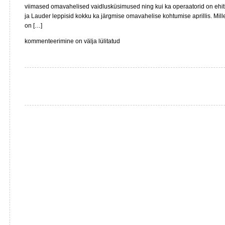
viimased omavahelised vaidlusküsimused ning kui ka operaatorid on ehit
ja Lauder leppisid kokku ka järgmise omavahelise kohtumise aprillis. Mill
on […]
Linnahallist
kommenteerimine on välja lülitatud
–
järjekordne
tähtaeg,
järjekordne
katteta
lubadus