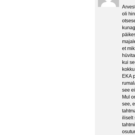
Arvest
oli h
otses
kunagi
päikes
majal
et mi
hüvita
kui se
kokkul
EKA po
rumala
see ei
Mul o
see, e
tahtma
ilisel
tahtmi
osutu