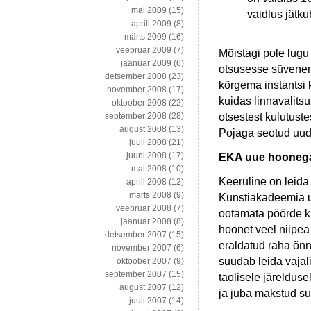
mai 2009
(15)
vaidlus jät
aprill 2009
(8)
märts 2009
(16)
veebruar 2009
(7)
Mõistagi pole lugu
jaanuar 2009
(6)
otsusesse süvenema
detsember 2008
(23)
kõrgema instantsi 
november 2008
(17)
kuidas linnavalits
oktoober 2008
(22)
otsestest kulutuste
september 2008
(28)
august 2008
(13)
Pojaga seotud uud
juuli 2008
(21)
juuni 2008
(17)
EKA uue hoonega
mai 2008
(10)
Keeruline on leida 
aprill 2008
(12)
märts 2008
(9)
Kunstiakadeemia u
veebruar 2008
(7)
ootamata pöörde 
jaanuar 2008
(8)
hoonet veel niipea
detsember 2007
(15)
eraldatud raha õnn
november 2007
(6)
suudab leida vajal
oktoober 2007
(9)
september 2007
(15)
taolisele järelduse
august 2007
(12)
ja juba makstud s
juuli 2007
(14)