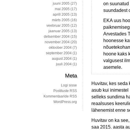
on suunatud 
juuni 2005
(27)
mai 2005
(17)
suundadest o
aprill 2005
(13)
EKA uus hoon
märts 2005
(16)
veebruar 2005
(12)
paiknemisega
jaanuar 2005
(13)
Arvestades Ta
detsember 2004
(15)
hoonesse kav
november 2004
(20)
nõuetekohane
oktoober 2004
(7)
september 2004
(1)
hoone kaks k
august 2004
(1)
valgusest il
juuli 2004
(1)
asemele.
Meta
Huvitav, kes seda 
Logi sisse
asub kui inimestel
Postituste RSS
selleks sundima ha
Kommentaaride RSS
WordPress.org
reaalsuses keeruli
lähenemist enne se
Huvitav on ka see,
saa 2015. aasta au