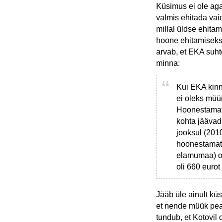
Küsimus ei ole aga
valmis ehitada vai
millal üldse ehita
hoone ehitamiseks 
arvab, et EKA suht
minna:
Kui EKA kinn
ei oleks müüm
Hoonestamata
kohta jäävad
jooksul (2010
hoonestamata
elamumaa) os
oli 660 eurot
Jääb üle ainult kü
et nende müük peak
tundub, et Kotovil