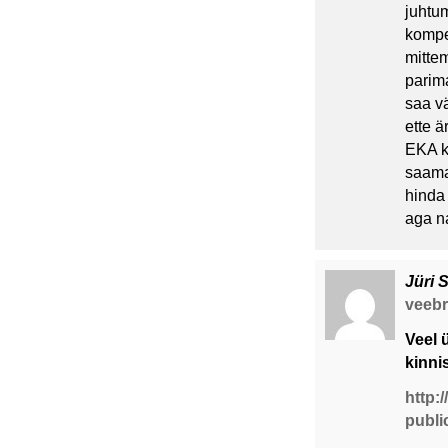
juhtum
kompe
mitte
parim
saa v
ette ä
EKA k
saama,
hinda
aga na
Jüri 
veebru
Veel 
kinni
http:
publ