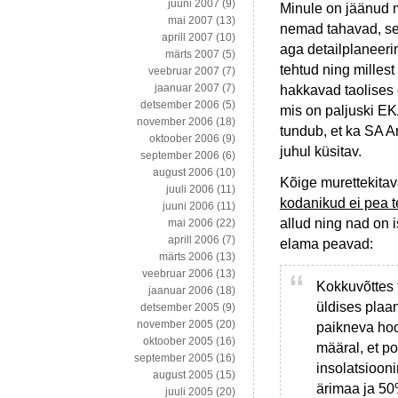
juuni 2007
(9)
Minule on jäänud m
mai 2007
(13)
nemad tahavad, s
aprill 2007
(10)
aga detailplaneeri
märts 2007
(5)
tehtud ning millest
veebruar 2007
(7)
jaanuar 2007
(7)
hakkavad taolises 
detsember 2006
(5)
mis on paljuski EK
november 2006
(18)
tundub, et ka SA A
oktoober 2006
(9)
juhul küsitav.
september 2006
(6)
august 2006
(10)
Kõige murettekita
juuli 2006
(11)
kodanikud ei pea te
juuni 2006
(11)
allud ning nad on i
mai 2006
(22)
aprill 2006
(7)
elama peavad:
märts 2006
(13)
veebruar 2006
(13)
Kokkuvõttes
jaanuar 2006
(18)
üldises plaan
detsember 2005
(9)
november 2005
(20)
paikneva hoo
oktoober 2005
(16)
määral, et po
september 2005
(16)
insolatsiooni
august 2005
(15)
ärimaa ja 50
juuli 2005
(20)