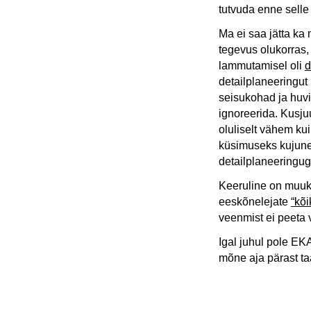
tutvuda enne selle
Ma ei saa jätta ka 
tegevus olukorras,
lammutamisel oli
d
detailplaneeringut 
seisukohad ja huvi
ignoreerida. Kusj
oluliselt vähem ku
küsimuseks kujune
detailplaneeringug
Keeruline on muuks
eeskõnelejate
“kõi
veenmist ei peeta v
Igal juhul pole EK
mõne aja pärast ta