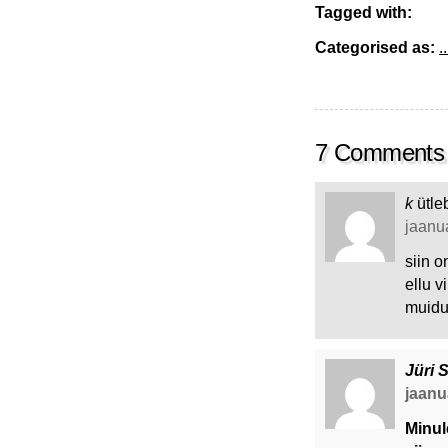
Tagged with:
Categorised as:
..
7 Comments
k
ütle
jaanua
siin o
ellu v
muidu
Jüri 
jaanua
Minul