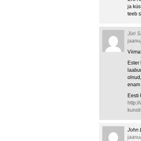
ja küs
teeb 
Jüri S
jaanua
Viima
Ester
laabu
olnud,
enam 
Eesti
http:
kunst
John
jaanua