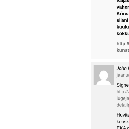
välja
vähen
Kõrva
siian
kuulu
kokku
http:
kunst
John
jaanua
Signe 
http:/
lugej
detai
Huvit
kooskõ
EKA o