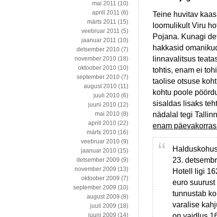
mai 2011
(10)
aprill 2011
(6)
Teine huvitav kaas
märts 2011
(15)
loomulikult Viru h
veebruar 2011
(5)
Pojana. Kunagi de
jaanuar 2011
(10)
hakkasid omanikud 
detsember 2010
(7)
linnavalitsus teat
november 2010
(18)
oktoober 2010
(10)
tohtis, enam ei tohi
september 2010
(7)
taolise otsuse koh
august 2010
(11)
kohtu poole pöördu
juuli 2010
(6)
sisaldas lisaks te
juuni 2010
(12)
nädalal tegi Talli
mai 2010
(8)
aprill 2010
(22)
enam päevakorras 
märts 2010
(16)
veebruar 2010
(9)
Halduskohus 
jaanuar 2010
(15)
23. detsembr
detsember 2009
(9)
november 2009
(13)
Hotell ligi 1
oktoober 2009
(7)
euro suurust
september 2009
(10)
tunnustab ko
august 2009
(8)
varalise kah
juuli 2009
(18)
on vaidlus 1
juuni 2009
(14)