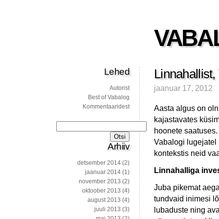
VABA
Lehed
Linnahallist
jaanuar 17, 2012
Autorist
Best of Vabalog
Kommentaaridest
Aasta algus on oln
kajastavates küsim
Otsi:
hoonete saatuses.
Vabalogi lugejatel 
Arhiiv
kontekstis neid va
detsember 2014
(2)
Linnahalliga inve
jaanuar 2014
(1)
november 2013
(2)
Juba pikemat aega 
oktoober 2013
(4)
tundvaid inimesi l
august 2013
(4)
lubaduste ning aval
juuli 2013
(3)
mai 2013
(2)