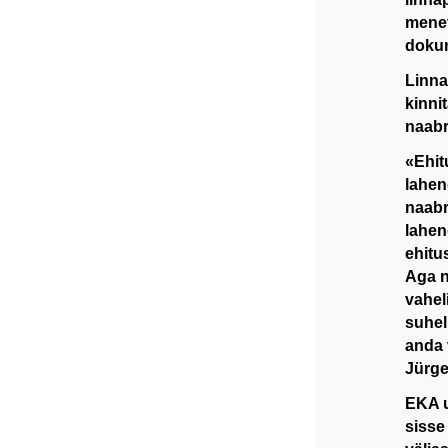
menet
dokum
Linna
kinni
naabr
«Ehit
lahen
naabr
lahen
ehitu
Aga n
vahel
suhel
anda v
Jürge
EKA u
sisse