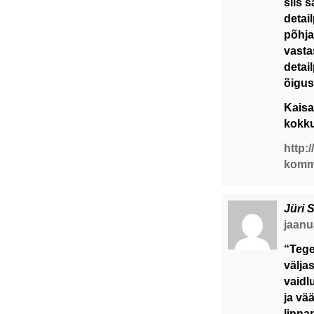
siis 
detai
põhja
vasta
detai
õigus
Kaisa
kokku
http:
komme
Jüri 
jaanua
“Tege
välja
vaidl
ja vä
linna