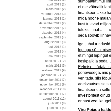
sümpaatiat mul lin
aprill 2013
(2)
ei ole võimalik la
märts 2013
(2)
finantseeritakse h
veebruar 2013
(3)
mida hoone majand
jaanuar 2013
(1)
detsember 2012
(2)
kust tulevad miljo
november 2012
(7)
tuleks linnahalli 
oktoober 2012
(4)
seda soovib linnav
september 2012
(4)
august 2012
(3)
Igal juhul tundusi
juuli 2012
(1)
lepingu sõlmimise
juuni 2012
(4)
et mingit lepingut 
mai 2012
(3)
keskpaik ja seda j
aprill 2012
(12)
märts 2012
(5)
Eelmisel nädalal 
veebruar 2012
(9)
põnevusega, mis jä
jaanuar 2012
(12)
venitada, siis lõp
detsember 2011
(7)
adekvaatses seisuk
november 2011
(9)
finantseerida selle 
oktoober 2011
(10)
september 2011
(7)
investoritest olnud
august 2011
(12)
ennast veel kauge
juuli 2011
(8)
juuni 2011
(5)
Viru Pojaga hald