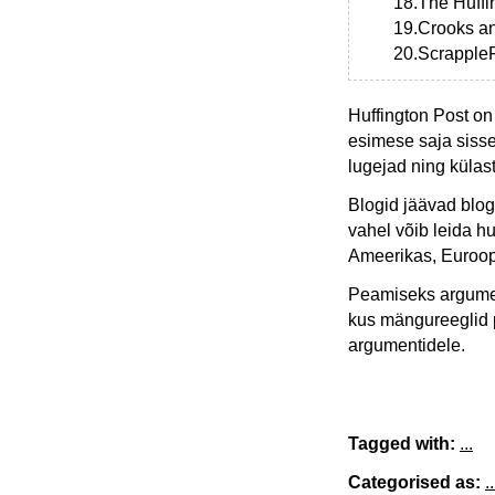
18.The Huffi
19.Crooks an
20.ScrappleF
Huffington Post on
esimese saja sisse
lugejad ning külast
Blogid jäävad blogi
vahel võib leida hu
Ameerikas, Euroop
Peamiseks argumen
kus mängureeglid 
argumentidele.
Tagged with:
...
Categorised as:
..