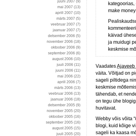
juuni 2007
(9)
kategoorias, 
mai 2007
(13)
make money n
aprill 2007
(10)
märts 2007
(5)
Pealiskaudsu
veebruar 2007
(7)
kommenteerim
jaanuar 2007
(7)
käivad ühese
detsember 2006
(5)
ja muidugi p
november 2006
(18)
oktoober 2006
(9)
keskmise mõt
september 2006
(6)
august 2006
(10)
juuli 2006
(11)
Vaadates
Ajaveeb
juuni 2006
(11)
väita. Võitjad on p
mai 2006
(22)
sageli piltidega n
aprill 2006
(7)
keskmise mõtlemis
märts 2006
(13)
tähendab, et nende
veebruar 2006
(13)
jaanuar 2006
(18)
on tegu ühe blogig
detsember 2005
(9)
huvitavat.
november 2005
(20)
oktoober 2005
(16)
Webby võis võita “ü
september 2005
(16)
blogi, kuid kõige v
august 2005
(15)
sageli ka kaasa 
juuli 2005
(20)