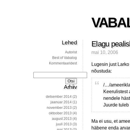
VABA
Lehed
Elagu peali
mai 10, 2006
Autorist
Best of Vabalog
Kommentaaridest
Lugesin just Larko
nõustuda:
Otsi:
/…/ameeriklas
Arhiiv
Keerulistest 
detsember 2014
(2)
nendele hästi
jaanuar 2014
(1)
Juurde tuleb 
november 2013
(2)
oktoober 2013
(4)
august 2013
(4)
Ma ei usu, et amee
juuli 2013
(3)
häbene enda arvam
mai 2013
(2)