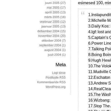
esimesed 100, min
juuni 2005
(27)
mai 2005
(17)
aprill 2005
(13)
1.Instapundit
märts 2005
(16)
2.Michelle Ma
veebruar 2005
(12)
3.Daily Kos: 
jaanuar 2005
(13)
detsember 2004
(15)
4.lgf: lost a
november 2004
(20)
5.Captain’s Q
oktoober 2004
(7)
6.Power Line
september 2004
(1)
7.Talking Po
august 2004
(1)
8.Boing Boin
juuli 2004
(1)
9.Hugh Hewit
Meta
10.The Volok
11.Mudville 
Logi sisse
12.Eschaton 
Postituste RSS
Kommentaaride RSS
13.Andrew Su
WordPress.org
14.RealClear
15.The Washi
16.Wizbang: 
17.Stop The 