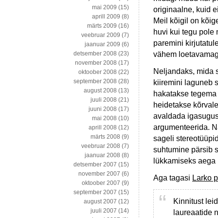
mai 2009
(15)
originaalne, kuid 
aprill 2009
(8)
Meil kõigil on kõi
märts 2009
(16)
huvi kui tegu pole 
veebruar 2009
(7)
paremini kirjutatul
jaanuar 2009
(6)
vähem loetavamag
detsember 2008
(23)
november 2008
(17)
Neljandaks, mida s
oktoober 2008
(22)
september 2008
(28)
kiiremini laguneb s
august 2008
(13)
hakatakse tegema o
juuli 2008
(21)
heidetakse kõrvale
juuni 2008
(17)
avaldada igasugust
mai 2008
(10)
argumenteerida. Nad
aprill 2008
(12)
märts 2008
(9)
sageli stereotüüpid
veebruar 2008
(7)
suhtumine pärsib 
jaanuar 2008
(8)
lükkamiseks aega n
detsember 2007
(15)
november 2007
(6)
Aga tagasi
Larko p
oktoober 2007
(9)
september 2007
(15)
Kinnitust le
august 2007
(12)
juuli 2007
(14)
laureaatide 