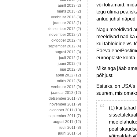
või totramaid, mid
aprill 2013
(2)
tegu ülima pealis
märts 2013
(2)
veebruar 2013
(3)
antud juhul näpud 
jaanuar 2013
(1)
detsember 2012
(2)
Nagu meeldivad ame
november 2012
(7)
meeldivad nad ka 
oktoober 2012
(4)
kui tabloidide vs.
september 2012
(4)
Päevalehe/Postimeh
august 2012
(3)
eurooplaste kohta.
juuli 2012
(1)
juuni 2012
(4)
Miks aga jääb amee
mai 2012
(3)
põhjust.
aprill 2012
(12)
märts 2012
(5)
Esiteks, on USA’s 
veebruar 2012
(9)
suurem, mis omako
jaanuar 2012
(12)
detsember 2011
(7)
november 2011
(9)
(1) kui tahad
oktoober 2011
(10)
sissetulekua
september 2011
(7)
meelelahutus
august 2011
(12)
juuli 2011
(8)
pealiskaudse
juuni 2011
(5)
võimaldab võ