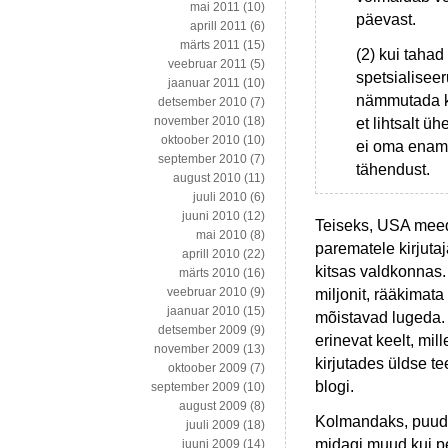
mai 2011
(10)
päevast.
aprill 2011
(6)
märts 2011
(15)
(2) kui tahad
veebruar 2011
(5)
spetsialisee
jaanuar 2011
(10)
nämmutada k
detsember 2010
(7)
november 2010
(18)
et lihtsalt ü
oktoober 2010
(10)
ei oma enamu
september 2010
(7)
tähendust.
august 2010
(11)
juuli 2010
(6)
juuni 2010
(12)
Teiseks, USA meedi
mai 2010
(8)
parematele kirjutaj
aprill 2010
(22)
kitsas valdkonnas
märts 2010
(16)
veebruar 2010
(9)
miljonit, rääkimata
jaanuar 2010
(15)
mõistavad lugeda.
detsember 2009
(9)
erinevat keelt, mil
november 2009
(13)
kirjutades üldse te
oktoober 2009
(7)
blogi.
september 2009
(10)
august 2009
(8)
Kolmandaks, puudub
juuli 2009
(18)
midagi muud kui p
juuni 2009
(14)