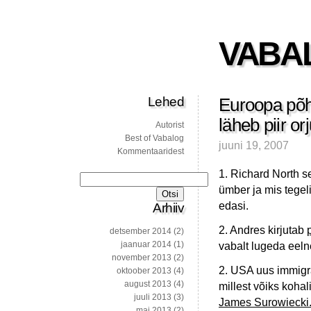
VABA
Lehed
Euroopa põh
läheb piir o
Autorist
Best of Vabalog
juuni 19, 2007
Kommentaaridest
1. Richard North s
Otsi:
ümber ja mis tegel
edasi.
Arhiiv
2. Andres kirjutab
detsember 2014
(2)
jaanuar 2014
(1)
vabalt lugeda eelnev
november 2013
(2)
2. USA uus immigra
oktoober 2013
(4)
august 2013
(4)
millest võiks kohal
juuli 2013
(3)
James Surowiecki
mai 2013
(2)