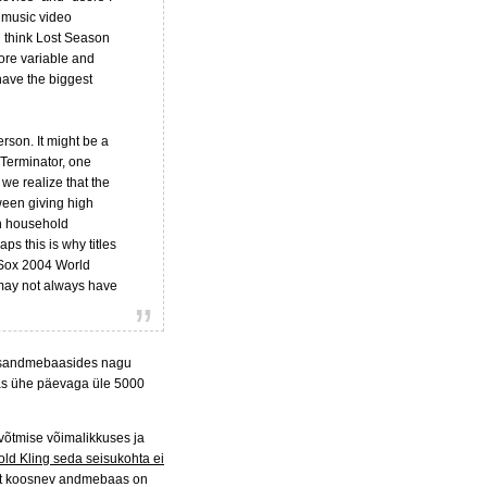
r music video
u think Lost Season
ore variable and
have the biggest
erson. It might be a
 Terminator, one
we realize that the
ween giving high
ch household
ps this is why titles
 Sox 2004 World
 may not always have
idisandmebaasides nagu
ndas ühe päevaga üle 5000
 võtmise võimalikkuses ja
old Kling seda seisukohta ei
test koosnev andmebaas on