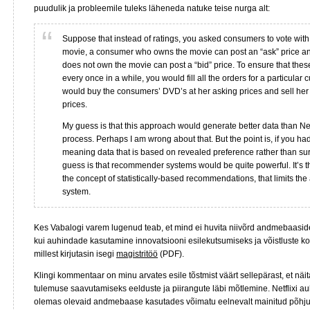
puudulik ja probleemile tuleks läheneda natuke teise nurga alt:
Suppose that instead of ratings, you asked consumers to vote with 
movie, a consumer who owns the movie can post an “ask” price 
does not own the movie can post a “bid” price. To ensure that these
every once in a while, you would fill all the orders for a particular 
would buy the consumers’ DVD’s at her asking prices and sell her
prices.
My guess is that this approach would generate better data than Netf
process. Perhaps I am wrong about that. But the point is, if you ha
meaning data that is based on revealed preference rather than sur
guess is that recommender systems would be quite powerful. It’s t
the concept of statistically-based recommendations, that limits the ab
system.
Kes Vabalogi varem lugenud teab, et mind ei huvita niivõrd andmebaasid
kui auhindade kasutamine innovatsiooni esilekutsumiseks ja võistluste ko
millest kirjutasin isegi
magistritöö
(PDF).
Klingi kommentaar on minu arvates esile tõstmist väärt sellepärast, et näi
tulemuse saavutamiseks eelduste ja piirangute läbi mõtlemine. Netflixi au
olemas olevaid andmebaase kasutades võimatu eelnevalt mainitud põhjust