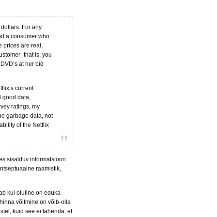
dollars. For any
and a consumer who
 prices are real,
customer–that is, you
 DVD’s at her bid
lix’s current
d good data,
vey ratings, my
he garbage data, not
ility of the Netflix
es sisalduv informatsioon
ntseptuaalne raamistik,
tab kui oluline on eduka
hinna võitmine on võib-olla
el, kuid see ei tähenda, et