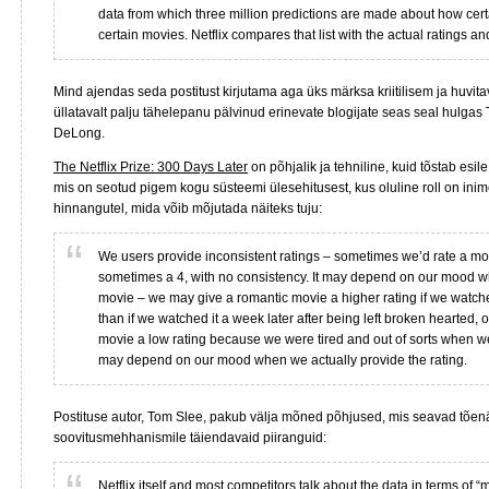
data from which three million predictions are made about how cert
certain movies. Netflix compares that list with the actual ratings a
Mind ajendas seda postitust kirjutama aga üks märksa kriitilisem ja huvita
üllatavalt palju tähelepanu pälvinud erinevate blogijate seas seal hulgas
DeLong.
The Netflix Prize: 300 Days Later
on põhjalik ja tehniline, kuid tõstab es
mis on seotud pigem kogu süsteemi ülesehitusest, kus oluline roll on inime
hinnangutel, mida võib mõjutada näiteks tuju:
We users provide inconsistent ratings – sometimes we’d rate a mo
sometimes a 4, with no consistency. It may depend on our mood 
movie – we may give a romantic movie a higher rating if we watched 
than if we watched it a week later after being left broken hearted,
movie a low rating because we were tired and out of sorts when we 
may depend on our mood when we actually provide the rating.
Postituse autor, Tom Slee, pakub välja mõned põhjused, mis seavad tõenä
soovitusmehhanismile täiendavaid piiranguid:
Netflix itself and most competitors talk about the data in terms of “