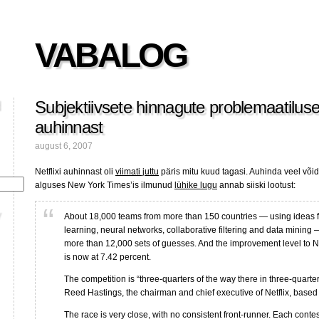
VABALOG
Subjektiivsete hinnagute problemaatiluses
auhinnast
august 6, 2007
Netflixi auhinnast oli
viimati juttu
päris mitu kuud tagasi. Auhinda veel võide
alguses New York Times’is ilmunud
lühike lugu
annab siiski lootust:
About 18,000 teams from more than 150 countries — using ideas
learning, neural networks, collaborative filtering and data mining
more than 12,000 sets of guesses. And the improvement level to Ne
is now at 7.42 percent.
The competition is “three-quarters of the way there in three-quarter
Reed Hastings, the chairman and chief executive of Netflix, based 
The race is very close, with no consistent front-runner. Each contes