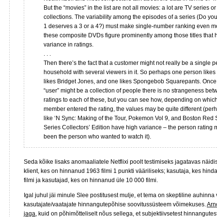
But the “movies” in the list are not all movies: a lot are TV series o
collections. The variability among the episodes of a series (Do yo
1 deserves a 3 or a 4?) must make single-number ranking even m
these composite DVDs figure prominently among those titles that 
variance in ratings.
. . .
Then there’s the fact that a customer might not really be a single p
household with several viewers in it. So perhaps one person likes
likes Bridget Jones, and one likes Spongebob Squarepants. Once 
“user” might be a collection of people there is no strangeness bet
ratings to each of these, but you can see how, depending on whi
member entered the rating, the values may be quite different (perha
like ‘N Sync: Making of the Tour, Pokemon Vol 9, and Boston Red
Series Collectors’ Edition have high variance – the person rating
been the person who wanted to watch it).
Seda kõike lisaks anomaaliatele Netflixi poolt testimiseks jagatavas nä
klient, kes on hinnanud 1963 filmi 1 punkti vääriliseks; kasutaja, kes hi
filmi ja kasutajad, kes on hinnanud üle 10 000 filmi.
Igal juhul jäi minule Slee postitusest mulje, et tema on skeptiline auhinna
kasutajate/vaatajate hinnangutepõhise soovitussüsteem võimekuses.
Arn
jaga
, kuid on põhimõtteliselt nõus sellega, et subjektiivsetest hinnangu