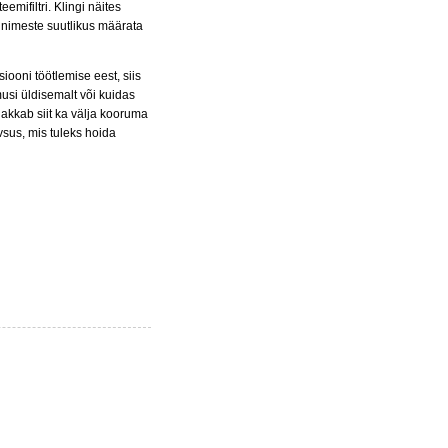
mifiltri. Klingi näites
inimeste suutlikus määrata
ooni töötlemise eest, siis
usi üldisemalt või kuidas
akkab siit ka välja kooruma
vsus, mis tuleks hoida