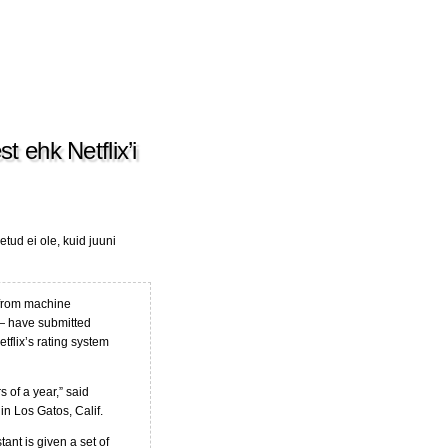
t ehk Netflix’i
tud ei ole, kuid juuni
 from machine
 — have submitted
tflix’s rating system
s of a year,” said
in Los Gatos, Calif.
tant is given a set of