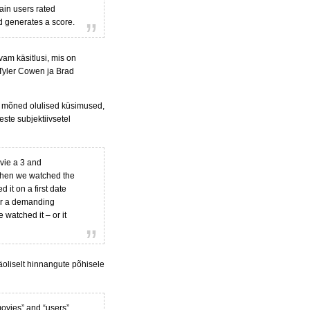
ain users rated
nd generates a score.
vam käsitlusi, mis on
 Tyler Cowen ja Brad
ile mõned olulised küsimused,
ste subjektiivsetel
vie a 3 and
when we watched the
it on a first date
 or a demanding
watched it – or it
oliselt hinnangute põhisele
movies” and “users”.