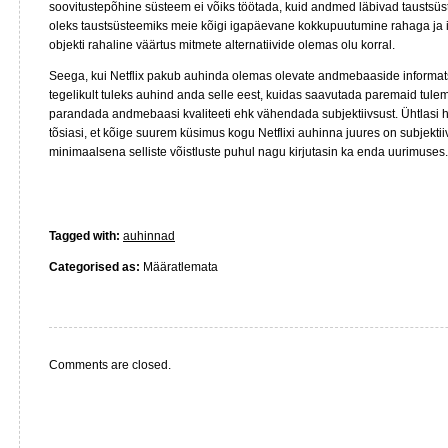
soovitustepõhine süsteem ei võiks töötada, kuid andmed läbivad taustsüstee
oleks taustsüsteemiks meie kõigi igapäevane kokkupuutumine rahaga ja 
objekti rahaline väärtus mitmete alternatiivide olemas olu korral.
Seega, kui Netflix pakub auhinda olemas olevate andmebaaside informatsi
tegelikult tuleks auhind anda selle eest, kuidas saavutada paremaid tulem
parandada andmebaasi kvaliteeti ehk vähendada subjektiivsust. Ühtlasi h
tõsiasi, et kõige suurem küsimus kogu Netflixi auhinna juures on subjektii
minimaalsena selliste võistluste puhul nagu kirjutasin ka enda uurimuses.
Tagged with:
auhinnad
Categorised as:
Määratlemata
Comments are closed.