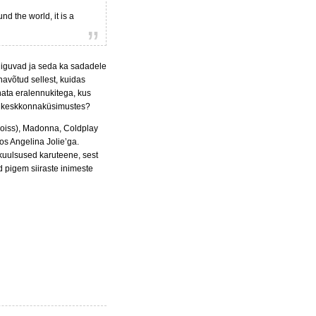
d the world, it is a
 liiguvad ja seda ka sadadele
navõtud sellest, kuidas
nata eralennukitega, kus
tma keskkonnaküsimustes?
i poiss), Madonna, Coldplay
os Angelina Jolie’ga.
kuulsused karuteene, sest
d pigem siiraste inimeste