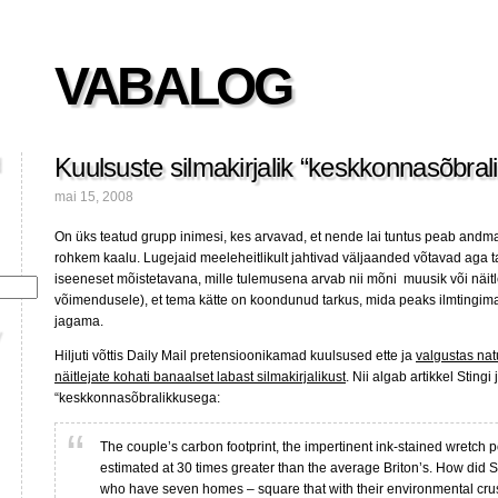
VABALOG
Kuulsuste silmakirjalik “keskkonnasõbral
mai 15, 2008
On üks teatud grupp inimesi, kes arvavad, et nende lai tuntus peab andm
rohkem kaalu. Lugejaid meeleheitlikult jahtivad väljaanded võtavad aga t
iseeneset mõistetavana, mille tulemusena arvab nii mõni muusik või näitl
võimendusele), et tema kätte on koondunud tarkus, mida peaks ilmtingi
jagama.
Hiljuti võttis Daily Mail pretensioonikamad kuulsused ette ja
valgustas na
näitlejate kohati banaalset labast silmakirjalikust
. Nii algab artikkel Sting
“keskkonnasõbralikkusega:
The couple’s carbon footprint, the impertinent ink-stained wretch 
estimated at 30 times greater than the average Briton’s. How did S
who have seven homes – square that with their environmental cr