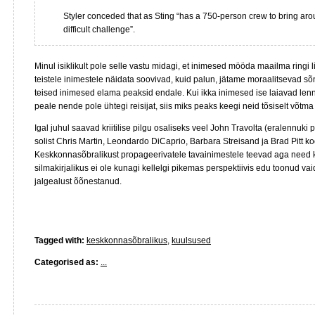
Styler conceded that as Sting “has a 750-person crew to bring aroun
difficult challenge”.
Minul isiklikult pole selle vastu midagi, et inimesed mööda maailma ringi
teistele inimestele näidata soovivad, kuid palun, jätame moraalitsevad sõ
teised inimesed elama peaksid endale. Kui ikka inimesed ise laiavad len
peale nende pole ühtegi reisijat, siis miks peaks keegi neid tõsiselt võ
Igal juhul saavad kriitilise pilgu osaliseks veel John Travolta (eralennuk
solist Chris Martin, Leondardo DiCaprio, Barbara Streisand ja Brad Pitt ko
Keskkonnasõbralikust propageerivatele tavainimestele teevad aga need 
silmakirjalikus ei ole kunagi kellelgi pikemas perspektiivis edu toonud vai
jalgealust õõnestanud.
Tagged with:
keskkonnasõbralikus
,
kuulsused
Categorised as:
...