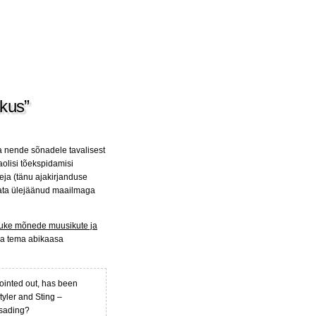
ikus”
a nende sõnadele tavalisest
aolisi tõekspidamisi
eja (tänu ajakirjanduse
mata ülejäänud maailmaga
tuke mõnede muusikute ja
i ja tema abikaasa
pointed out, has been
tyler and Sting –
usading?