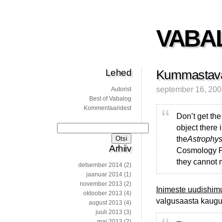
VABA
Lehed
Kummastava
september 16, 20
Autorist
Best of Vabalog
Kommentaaridest
Don’t get the
object there 
Otsi:
the
Astrophys
Arhiiv
Cosmology Pr
they cannot 
detsember 2014
(2)
jaanuar 2014
(1)
november 2013
(2)
Inimeste uudishimu
oktoober 2013
(4)
valgusaasta kaugu
august 2013
(4)
juuli 2013
(3)
mai 2013
(2)