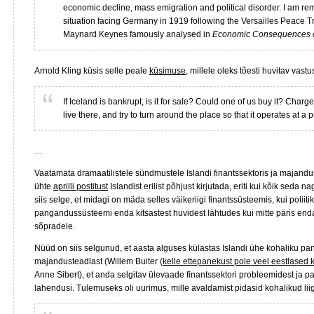
economic decline, mass emigration and political disorder. I am re
situation facing Germany in 1919 following the Versailles Peace T
Maynard Keynes famously analysed in
Economic Consequences o
Arnold Kling küsis selle peale
küsimuse
, millele oleks tõesti huvitav vastu
If Iceland is bankrupt, is it for sale? Could one of us buy it? Charge
live there, and try to turn around the place so that it operates at a p
…
Vaatamata dramaatilistele sündmustele Islandi finantssektoris ja majand
ühte
aprilli postitust
Islandist erilist põhjust kirjutada, eriti kui kõik seda 
siis selge, et midagi on mäda selles väikeriigi finantssüsteemis, kui poliitik
pangandussüsteemi enda kitsastest huvidest lähtudes kui mitte päris enda
sõpradele.
Nüüd on siis selgunud, et aasta alguses külastas Islandi ühe kohaliku pa
majandusteadlast (Willem Buiter (
kelle ettepanekust pole veel eestlased 
Anne Sibert), et anda selgitav ülevaade finantssektori probleemidest ja p
lahendusi. Tulemuseks oli uurimus, mille avaldamist pidasid kohalikud liig