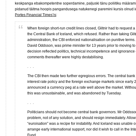
keskpanga ebakompetentne soperdamine, paljuski tänu poliitiku määrami
pidanud täitma hoopis pangandusega natukenegi paremini kursis olnud 
Portes Financial Times’is
:
When foreign short-run credit lines closed, Glitnir had to request a
the Central Bank of Iceland, which refused. Rather than taking Glitn
administration, the CBI enforced nationalisation on punitive terms
David Oddsson, was prime minister for 13 years prior to moving to
decision reflected politics, technical incompetence and ignorance 
comments thereafter were highly destabilising.
. . .
The CBI then made two further egregious errors. The central bank
interest rate policy and the foreign exchange markets since early 
announced a currency peg at a rate well above the market. Without 
this was unsustainable, and was abandoned by Tuesday.
. . .
Politicians should not become central bank governors. Mr Oddsson 
problem, not of any solution, and should resign immediately. Allowi
“euroisation” was a recipe for instability. And Iceland was unable o
arrange early international support, nor did it wish to call in the I
Fund.