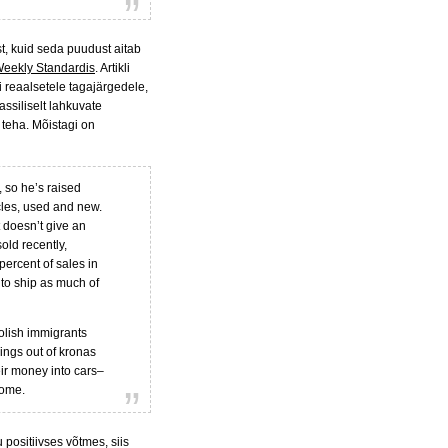
st, kuid seda puudust aitab
 Weekly Standardis
. Artikli
ti reaalsetele tagajärgedele,
ssiliselt lahkuvate
 teha. Mõistagi on
 so he’s raised
cles, used and new.
t doesn’t give an
old recently,
ercent of sales in
 to ship as much of
Polish immigrants
ings out of kronas
eir money into cars–
home.
 positiivses võtmes, siis