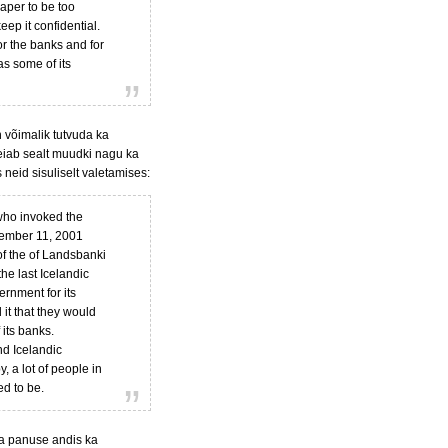
paper to be too
ep it confidential.
r the banks and for
as some of its
 võimalik tutvuda ka
 leiab sealt muudki nagu ka
 neid sisuliselt valetamises:
(who invoked the
ptember 11, 2001
 of the of Landsbanki
he last Icelandic
vernment for its
it that they would
 its banks.
nd Icelandic
y, a lot of people in
d to be.
ava panuse andis ka