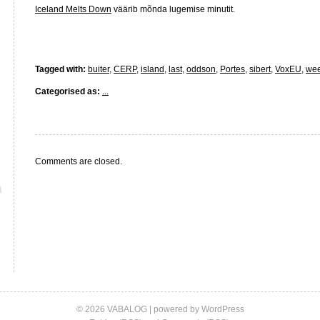
Iceland Melts Down
väärib mõnda lugemise minutit.
Tagged with:
buiter
,
CERP
,
island
,
last
,
oddson
,
Portes
,
sibert
,
VoxEU
,
wee
Categorised as:
...
Comments are closed.
© 2026 VABALOG | powered by
WordPress