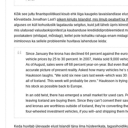
Kõik see juttu finantspoliitikast kisub ehk liiga kaugeks tavaislandlase elu
kõrvaldada Jonathan Last’i
pikem kirjutis Islandist, mis ilmub peatselt ka
alguses on küll kohustuslik tagatausta selgitus, kuid jutt läheb üpris kiires
mis ulatuvad valuutaoksjonitest ja kaubanduse krediididiprobleemidest ma
poolakateni (ehitajad, mõistagi), kellel pole kohaliku rahaga enam midagi
inimloovus ka sellele probleemile huvitava lahenduse leida:
Since January the krona has declined 64 percent against the euro,
vehicle prices by 25 to 30 percent. In 2007, Hekla sold 9,000 vehi
As of August, sales were off 68 percent year-on-year. But even tha
accurate picture of present reality. Asked how many vehicles he’s s
Hauksson laughs. “We sold six new cars last week–which was 30 p
all of Iceland. This week will probably be zero.” Hauksson is trying
his stock as possible back to Europe.
In an odd twist, there has emerged a small market for used cars. 
leaving Iceland are buying them. Since they can’t convert their sav
and kronas are worthless outside of Iceland, they’re converting th
four-wheeled investment vehicles, if you will–and shipping them 
Keda huvitab ülevaade elust Islandil täna ilma hüsteerikata, tagasihoidliku