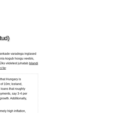
tud)
pankade varadega inglased
ia kogub hoogu veebis,
. Üks viidetest juhatab
Islandi
s’ile
:
 that Hungary is
 of 10m; Iceland,
loans that roughly
ayments, say 3-4 per
rowth. Additionally,
mely high inflation,