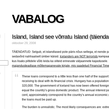
VABALOG
Island, Island see võrratu Island (täienda
oktoober 29, 2008
TÄIENDATUD: Selgub, et islandlased pole päris nõus sellega, et nende 
sedavõrd nahhaalselt ümber käisid.
Icelanders are NOT terrorists
kampaan
kus lisaks piltidele võib leida ka viiteid erinevate väljaannete kajastusele
majandusteadlase mõtlemapanevale kirjale, mis saadetud Financial Time
These loans correspond to a little less than one half of the support
receiving to deal with its financial crisis. Hungary has a population
320,000. The government of Iceland has now been offered foreign 
equal the country’s gross domestic product. The annual interest p
cent, approximately correspond to the country’s annual economic g
the loans must be paid up.
The burden is unrealistic. The most likely consequences are: extre