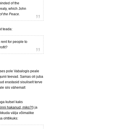
minded of the
reaty, which John
f the Peace.
st teada:
 rent for people to
rofit?
uses pole Vabalogis peale
nagunii teevad. Samas oli juba
ud erastasid sisuliselt terve
le siis vähemalt
nga kutsel kaks
kinni hakanud, miks?!
) ja
akkuda välja võimalike
a ohtlikuks: