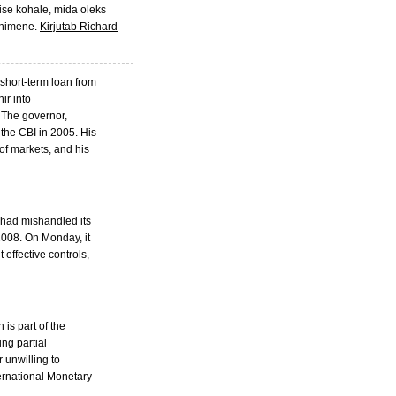
se kohale, mida oleks
inimene.
Kirjutab Richard
 short-term loan from
ir into
. The governor,
 the CBI in 2005. His
of markets, and his
 had mishandled its
2008. On Monday, it
effective controls,
is part of the
ng partial
r unwilling to
nternational Monetary