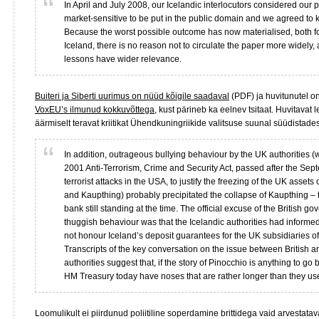
In April and July 2008, our Icelandic interlocutors considered our 
market-sensitive to be put in the public domain and we agreed to ke
Because the worst possible outcome has now materialised, both fo
Iceland, there is no reason not to circulate the paper more widely, 
lessons have wider relevance.
Buiteri ja Siberti uurimus on nüüd kõigile saadaval
(PDF) ja huvitunutel on
VoxEU’s ilmunud kokkuvõttega
, kust pärineb ka eelnev tsitaat. Huvitavat
äärmiselt teravat kriitikat Ühendkuningriikide valitsuse suunal süüdistades
In addition, outrageous bullying behaviour by the UK authorities 
2001 Anti-Terrorism, Crime and Security Act, passed after the Se
terrorist attacks in the USA, to justify the freezing of the UK assets
and Kaupthing) probably precipitated the collapse of Kaupthing – t
bank still standing at the time. The official excuse of the British go
thuggish behaviour was that the Icelandic authorities had informed 
not honour Iceland’s deposit guarantees for the UK subsidiaries of
Transcripts of the key conversation on the issue between British a
authorities suggest that, if the story of Pinocchio is anything to go b
HM Treasury today have noses that are rather longer than they use
Loomulikult ei piirdunud poliitiline soperdamine brittidega vaid arvestat