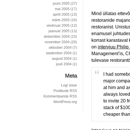
juuni 2005
(27)
mai 2005
(17)
Mind üllatas ettevõ
aprill 2005
(13)
restoranide majan
märts 2005
(16)
veebruar 2005
(12)
restoranist. Unistu
jaanuar 2005
(13)
enamusel juhtudest
detsember 2004
(15)
korrast karastavat
november 2004
(20)
on
intervjuu Philip
oktoober 2004
(7)
Management’is, Chi
september 2004
(1)
august 2004
(1)
tulevase restorantöö
juuli 2004
(1)
I had somebo
Meta
major compan
Logi sisse
at him and as
Postituste RSS
always loved f
Kommentaaride RSS
to invite 20 
WordPress.org
stack of $100
cheaper than