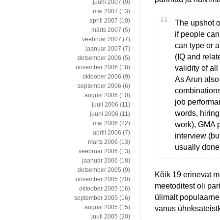
juuni 2007
(9)
mai 2007
(13)
aprill 2007
(10)
The upshot of
märts 2007
(5)
if people can
veebruar 2007
(7)
can type or a
jaanuar 2007
(7)
(IQ and relat
detsember 2006
(5)
validity of a
november 2006
(18)
oktoober 2006
(9)
As Arun also
september 2006
(6)
combinations
august 2006
(10)
job performa
juuli 2006
(11)
words, hirin
juuni 2006
(11)
mai 2006
(22)
work), GMA pl
aprill 2006
(7)
interview (bu
märts 2006
(13)
usually done
veebruar 2006
(13)
jaanuar 2006
(18)
detsember 2005
(9)
Kõik 19 erinevat me
november 2005
(20)
meetoditest oli pa
oktoober 2005
(16)
ülimalt populaarne 
september 2005
(16)
august 2005
(15)
vanus üheksateist
juuli 2005
(20)