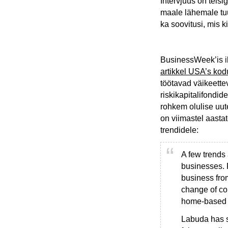
Intervjuus on teisi
maale lähemale tu
ka soovitusi, mis 
BusinessWeek’is il
artikkel USA’s kodu
töötavad väikeette
riskikapitalifondid
rohkem olulise uut
on viimastel aasta
trendidele:
A few trends 
businesses. F
business fro
change of co
home-based e
Labuda has se