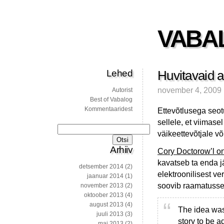
VABA
Lehed
Huvitavaid ar
november 4, 2009
Autorist
Best of Vabalog
Kommentaaridest
Ettevõtlusega seo
sellele, et viimase
Otsi:
väikeettevõtjale v
Arhiiv
Cory Doctorow’l on
kavatseb ta enda j
detsember 2014
(2)
elektroonilisest ve
jaanuar 2014
(1)
soovib raamatusse 
november 2013
(2)
oktoober 2013
(4)
august 2013
(4)
The idea was
juuli 2013
(3)
story to be a
mai 2013
(2)