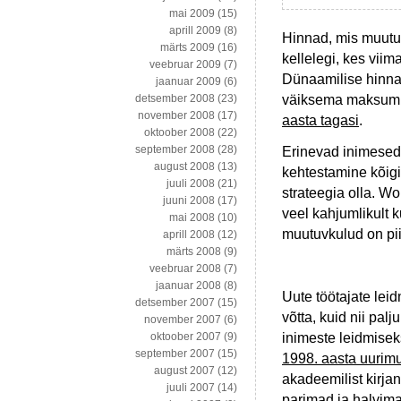
mai 2009
(15)
aprill 2009
(8)
Hinnad, mis muutuv
märts 2009
(16)
kellelegi, kes viim
veebruar 2009
(7)
Dünaamilise hinna 
jaanuar 2009
(6)
väiksema maksumu
detsember 2008
(23)
november 2008
(17)
aasta tagasi
.
oktoober 2008
(22)
september 2008
(28)
Erinevad inimesed
august 2008
(13)
kehtestamine kõigi
juuli 2008
(21)
strateegia olla. Wo
juuni 2008
(17)
veel kahjumlikult k
mai 2008
(10)
muutuvkulud on pii
aprill 2008
(12)
märts 2008
(9)
veebruar 2008
(7)
jaanuar 2008
(8)
Uute töötajate leid
detsember 2007
(15)
võtta, kuid nii pal
november 2007
(6)
inimeste leidmise
oktoober 2007
(9)
september 2007
(15)
1998. aasta uurim
august 2007
(12)
akadeemilist kirjan
juuli 2007
(14)
parimad ja halvima