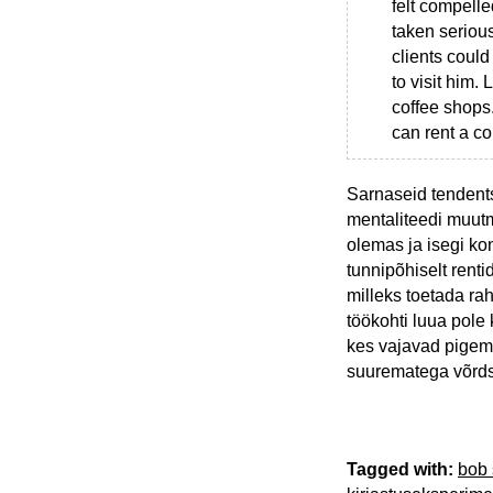
felt compelled
taken serious
clients could
to visit him.
coffee shops
can rent a co
Sarnaseid tendents
mentaliteedi muutm
olemas ja isegi ko
tunnipõhiselt renti
milleks toetada rah
töökohti luua pole 
kes vajavad pigem
suurematega võrdse
Tagged with:
bob 