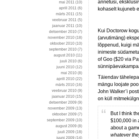
annetusi, eksklusii
mai 2011
(10)
aprill 2011
(6)
kohaselt kujuneb e
märts 2011
(15)
veebruar 2011
(5)
jaanuar 2011
(10)
Kui Doctorow kogub
detsember 2010
(7)
(arvutimäng) ekspe
november 2010
(18)
oktoober 2010
(10)
lõppenud, kuigi män
september 2010
(7)
inimeste südametu
august 2010
(11)
of Goo ($20 via Pa
juuli 2010
(6)
sünnipäevakampaan
juuni 2010
(12)
mai 2010
(8)
Täiendav tähelepanu
aprill 2010
(22)
mängu loojate pool
märts 2010
(16)
veebruar 2010
(9)
John Walker’i post
jaanuar 2010
(15)
on küll mitmekülgne
detsember 2009
(9)
november 2009
(13)
But I think t
oktoober 2009
(7)
$100,000 in 
september 2009
(10)
august 2009
(8)
about a game
juuli 2009
(18)
whatever th
juuni 2009
(14)