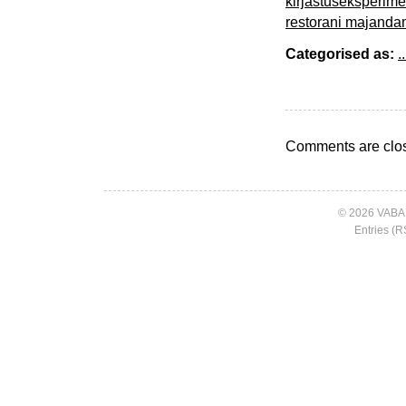
kirjastuseksperime
restorani majanda
Categorised as:
..
Comments are clo
© 2026 VABA
Entries (R