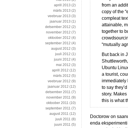
from an addit
aprill 2013
(2)
märts 2013
(2)
copy of the 
veebruar 2013
(3)
compleat tex
jaanuar 2013
(1)
attainable, m
detsember 2012
(2)
together to b
november 2012
(7)
crowdsourcing
oktoober 2012
(4)
september 2012
(4)
“mutually agr
august 2012
(3)
But back in J
juuli 2012
(1)
juuni 2012
(4)
Shuttleworth,
mai 2012
(3)
Ubuntu Linux 
aprill 2012
(12)
a tourist, co
märts 2012
(5)
immediately 
veebruar 2012
(9)
jaanuar 2012
(12)
to say they’
detsember 2011
(7)
story. Makes 
november 2011
(9)
this is what 
oktoober 2011
(10)
september 2011
(7)
august 2011
(12)
Doctorow on saanud
juuli 2011
(8)
enda eksperimenti 
juuni 2011
(5)