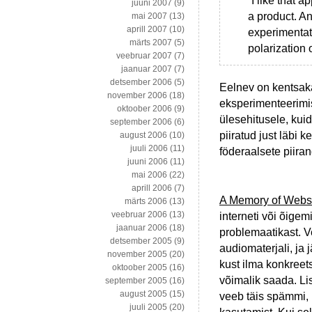
“I like that a
juuni 2007
(9)
a product. An
mai 2007
(13)
aprill 2007
(10)
experimentat
märts 2007
(5)
polarization 
veebruar 2007
(7)
jaanuar 2007
(7)
detsember 2006
(5)
Eelnev on kentsaka
november 2006
(18)
eksperimenteerimis
oktoober 2006
(9)
ülesehitusele, kuid
september 2006
(6)
piiratud just läbi 
august 2006
(10)
juuli 2006
(11)
föderaalsete piiran
juuni 2006
(11)
mai 2006
(22)
aprill 2006
(7)
A Memory of Webs
märts 2006
(13)
veebruar 2006
(13)
interneti või õige
jaanuar 2006
(18)
problemaatikast. V
detsember 2005
(9)
audiomaterjali, ja
november 2005
(20)
kust ilma konkreets
oktoober 2005
(16)
võimalik saada. L
september 2005
(16)
august 2005
(15)
veeb täis spämmi, 
juuli 2005
(20)