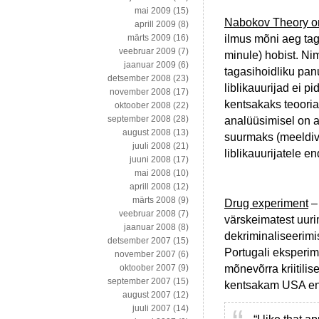
mai 2009
(15)
Nabokov Theory on 
aprill 2009
(8)
ilmus mõni aeg tag
märts 2009
(16)
veebruar 2009
(7)
minule) hobist. Nime
jaanuar 2009
(6)
tagasihoidliku pan
detsember 2008
(23)
liblikauurijad ei 
november 2008
(17)
kentsakaks teoori
oktoober 2008
(22)
september 2008
(28)
analüüsimisel on a
august 2008
(13)
suurmaks (meeldiv
juuli 2008
(21)
liblikauurijatele en
juuni 2008
(17)
mai 2008
(10)
aprill 2008
(12)
märts 2008
(9)
Drug experiment
– 
veebruar 2008
(7)
värskeimatest uuri
jaanuar 2008
(8)
dekriminaliseerimis
detsember 2007
(15)
Portugali eksperime
november 2007
(6)
mõnevõrra kriitilis
oktoober 2007
(9)
september 2007
(15)
kentsakam USA end
august 2007
(12)
juuli 2007
(14)