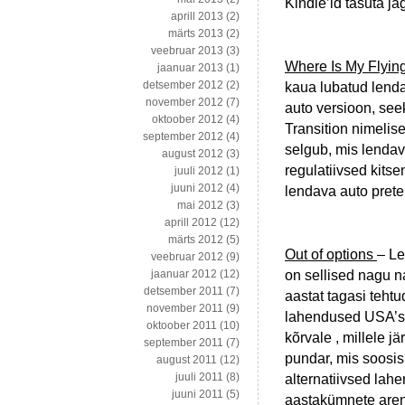
Kindle’id tasuta j
aprill 2013
(2)
märts 2013
(2)
veebruar 2013
(3)
Where Is My Flyin
jaanuar 2013
(1)
detsember 2012
(2)
kaua lubatud lenda
november 2012
(7)
auto versioon, seek
oktoober 2012
(4)
Transition nimelise
september 2012
(4)
selgub, mis lendav
august 2012
(3)
regulatiivsed kits
juuli 2012
(1)
juuni 2012
(4)
lendava auto prete
mai 2012
(3)
aprill 2012
(12)
märts 2012
(5)
Out of options
– Le
veebruar 2012
(9)
on sellised nagu n
jaanuar 2012
(12)
detsember 2011
(7)
aastat tagasi tehtu
november 2011
(9)
lahendused USA’s e
oktoober 2011
(10)
kõrvale , millele j
september 2011
(7)
pundar, mis soosisi
august 2011
(12)
juuli 2011
(8)
alternatiivsed lah
juuni 2011
(5)
aastakümnete areng