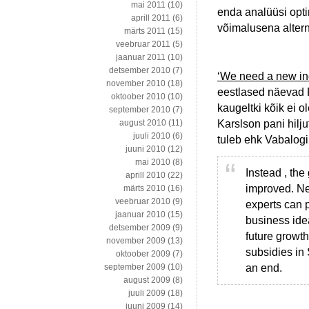
mai 2011
(10)
enda analüüsi opti
aprill 2011
(6)
võimalusena altern
märts 2011
(15)
veebruar 2011
(5)
jaanuar 2011
(10)
detsember 2010
(7)
‘We need a new in
november 2010
(18)
eestlased näevad Ro
oktoober 2010
(10)
kaugeltki kõik ei o
september 2010
(7)
Karslson pani hilju
august 2010
(11)
juuli 2010
(6)
tuleb ehk Vabalogi 
juuni 2010
(12)
mai 2010
(8)
Instead , the
aprill 2010
(22)
improved. Nei
märts 2010
(16)
veebruar 2010
(9)
experts can 
jaanuar 2010
(15)
business idea
detsember 2009
(9)
future growth
november 2009
(13)
subsidies in
oktoober 2009
(7)
an end.
september 2009
(10)
august 2009
(8)
juuli 2009
(18)
juuni 2009
(14)