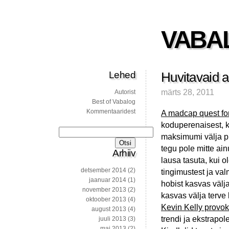
VABA
Lehed
Huvitavaid a
märts 28, 2011
Autorist
Best of Vabalog
Kommentaaridest
A madcap quest for 
koduperenaisest, k
Otsi:
maksimumi välja p
tegu pole mitte ai
Arhiiv
lausa tasuta, kui o
detsember 2014
(2)
tingimustest ja val
jaanuar 2014
(1)
hobist kasvas välj
november 2013
(2)
kasvas välja terve 
oktoober 2013
(4)
Kevin Kelly provok
august 2013
(4)
trendi ja ekstrapo
juuli 2013
(3)
mai 2013
(2)