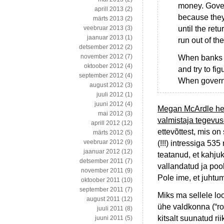
money. Gover
aprill 2013
(2)
because they
märts 2013
(2)
until the ret
veebruar 2013
(3)
jaanuar 2013
(1)
run out of t
detsember 2012
(2)
november 2012
(7)
When banks en
oktoober 2012
(4)
and try to fig
september 2012
(4)
When governm
august 2012
(3)
juuli 2012
(1)
juuni 2012
(4)
Megan McArdle heid
mai 2012
(3)
valmistaja tegevus
aprill 2012
(12)
ettevõttest, mis o
märts 2012
(5)
veebruar 2012
(9)
(!!!) intressiga 53
jaanuar 2012
(12)
teatanud, et kahjuk
detsember 2011
(7)
vallandatud ja pool
november 2011
(9)
Pole ime, et juhtu
oktoober 2011
(10)
september 2011
(7)
Miks ma sellele loo
august 2011
(12)
ühe valdkonna (“r
juuli 2011
(8)
kitsalt suunatud ri
juuni 2011
(5)