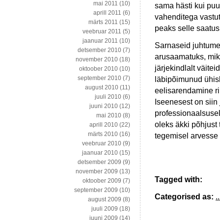
mai 2011
(10)
sama hästi kui puud
aprill 2011
(6)
vahenditega vastut
märts 2011
(15)
peaks selle saatus
veebruar 2011
(5)
jaanuar 2011
(10)
Sarnaseid juhtumei
detsember 2010
(7)
arusaamatuks, miks 
november 2010
(18)
järjekindlalt väit
oktoober 2010
(10)
september 2010
(7)
läbipõimunud ühisk
august 2010
(11)
eelisarendamine ri
juuli 2010
(6)
Iseenesest on siin
juuni 2010
(12)
professionaalsusel 
mai 2010
(8)
oleks äkki põhjust
aprill 2010
(22)
märts 2010
(16)
tegemisel arvesse 
veebruar 2010
(9)
jaanuar 2010
(15)
detsember 2009
(9)
november 2009
(13)
Tagged with:
oktoober 2009
(7)
september 2009
(10)
Categorised as:
..
august 2009
(8)
juuli 2009
(18)
juuni 2009
(14)