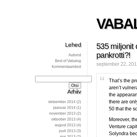
VABA
Lehed
535 miljonit 
pankrotti?!
Autorist
Best of Vabalog
september 22, 201
Kommentaaridest
Otsi:
That’s the pr
aren’t vulner
Arhiiv
the appearanc
there are onl
detsember 2014
(2)
jaanuar 2014
(1)
50 that the s
november 2013
(2)
Moreover, they
oktoober 2013
(4)
august 2013
(4)
Venture capit
juuli 2013
(3)
Solyndra bec
mai 2013
(2)