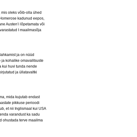
, mis oleks võib-olla ühed
d: Homerose kadunud eepos,
ane Austen’i lõpetamata või
 varastatud I maailmasõja
 lahkamist ja on nüüd
 ja kohalike omavalitsuste
aga kui huvi tunda nende
rjutatud ja üllatavaltki
ama, mida kujutab endast
 aastate pikkuse perioodi
b, et nii Inglismaal kui USA
da enda varandust ka sadu
ed ohustada terve maailma