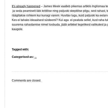
It’s already happened
– James Meek vaatleb pikemas artiklis Inglismaa t
ja seda peamiselt läbi kriitilise ning paljuski skeptilise pilgu, sest rahast, 
räägitakse rohkem kui kunagi varem. Huvitav lugu, kuid paljuski ka eelarv
Kes ei tahaks ideaalsest süsteemi? Kui aga ei peatuta sellel, kust raha tul
suurema rahastamise nimel loobuda, jääb artikkel tegelikest valikutest j
kaugele.
Tagged with:
Categorised as:
...
Comments are closed.