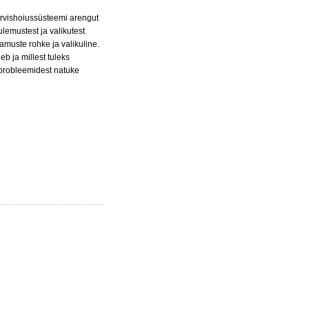
ervishoiussüsteemi arengut
tulemustest ja valikutest
amuste rohke ja valikuline.
eb ja millest tuleks
a probleemidest natuke