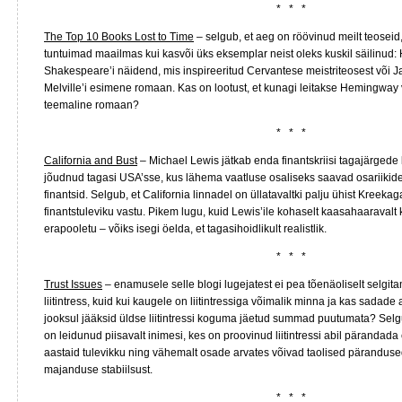
* * *
The Top 10 Books Lost to Time
– selgub, et aeg on röövinud meilt teoseid
tuntuimad maailmas kui kasvõi üks eksemplar neist oleks kuskil säilinu
Shakespeare’i näidend, mis inspireeritud Cervantese meistriteosest või J
Melville’i esimene romaan. Kas on lootust, et kunagi leitakse Hemingway
teemaline romaan?
* * *
California and Bust
– Michael Lewis jätkab enda finantskriisi tagajärgede
jõudnud tagasi USA’sse, kus lähema vaatluse osaliseks saavad osariikide
finantsid. Selgub, et California linnadel on üllatavaltki palju ühist Kreek
finantstuleviku vastu. Pikem lugu, kuid Lewis’ile kohaselt kaasahaaravalt ki
erapooletu – võiks isegi öelda, et tagasihoidlikult realistlik.
* * *
Trust Issues
– enamusele selle blogi lugejatest ei pea tõenäoliselt selgit
liitintress, kuid kui kaugele on liitintressiga võimalik minna ja kas sadade
jooksul jääksid üldse liitintressi koguma jäetud summad puutumata? Selgu
on leidunud piisavalt inimesi, kes on proovinud liitintressi abil päranda
aastaid tulevikku ning vähemalt osade arvates võivad taolised pärandus
majanduse stabiilsust.
* * *