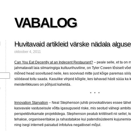
VABALOG
Huvitavaid artikleid värske nädala algus
oktoober 4, 2011
Can You Eat Decently at an Indecent Restaurant?
– peale selle, et ta on
jahmatavalt laia silmaringiga kultuurihuviline, on Tyler Cowen tõsiselt v
mõned head soovitused neile, kes soovivad mitte just kõige paremas sö
söödavat toitu saada. Kasulike vihjeid kõigile, kes tahavad hästi süüa ka
meisterlikkuses on põhjust kahelda.
* * *
Innovation Starvation
– Neal Stephenson juhib provokatiivses essee tähe
kasvavale vastuseisule võtta igasuguseid riske, mis seotud vähegi ambits
perspektiivikamate projektidega. Stephenson peatub kriitiliselt nii sellel,
tehakse, organiseeritakse ja rahastatakse kui patendisüsteemi kujunemise
ning isegi interneti paisatud infotulva negatiivsel mõjul.