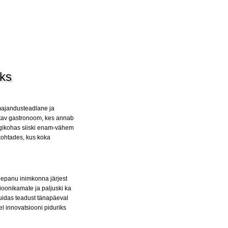
eks
 majandusteadlane ja
õetav gastronoom, kes annab
ögikohas siiski enam-vähem
 kohtades, kus koka
lepanu inimkonna järjest
ioonikamate ja paljuski ka
 kuidas teadust tänapäeval
l innovatsiooni piduriks