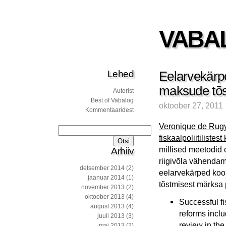
VABA
Lehed
Eelarvekärpe
maksude tõ
Autorist
Best of Vabalog
oktoober 27, 2011
Kommentaaridest
Veronique de Rugy
Otsi:
fiskaalpoliitilistes
millised meetodid 
Arhiiv
riigivõla vähendam
detsember 2014
(2)
eelarvekärped koo
jaanuar 2014
(1)
tõstmisest märksa 
november 2013
(2)
oktoober 2013
(4)
Successful f
august 2013
(4)
reforms incl
juuli 2013
(3)
review in the
mai 2013
(2)