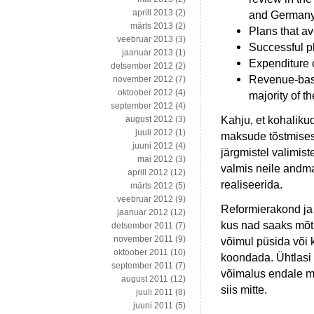
aprill 2013
(2)
and Germany
märts 2013
(2)
Plans that av
veebruar 2013
(3)
Successful p
jaanuar 2013
(1)
Expenditure c
detsember 2012
(2)
Revenue-base
november 2012
(7)
oktoober 2012
(4)
majority of 
september 2012
(4)
Kahju, et kohaliku
august 2012
(3)
juuli 2012
(1)
maksude tõstmisest,
juuni 2012
(4)
järgmistel valimist
mai 2012
(3)
valmis neile andm
aprill 2012
(12)
realiseerida.
märts 2012
(5)
veebruar 2012
(9)
Reformierakond ja 
jaanuar 2012
(12)
kus nad saaks mõti
detsember 2011
(7)
november 2011
(9)
võimul püsida või 
oktoober 2011
(10)
koondada. Ühtlasi 
september 2011
(7)
võimalus endale mee
august 2011
(12)
siis mitte.
juuli 2011
(8)
juuni 2011
(5)