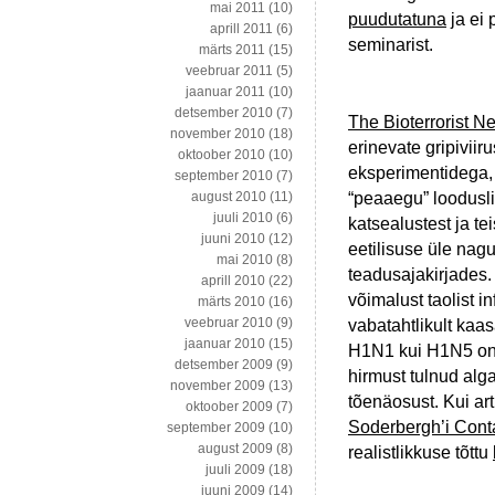
mai 2011
(10)
puudutatuna
ja ei 
aprill 2011
(6)
seminarist.
märts 2011
(15)
veebruar 2011
(5)
jaanuar 2011
(10)
detsember 2010
(7)
The Bioterrorist N
november 2010
(18)
erinevate gripiviir
oktoober 2010
(10)
eksperimentidega, 
september 2010
(7)
“peaaegu” looduslik
august 2010
(11)
juuli 2010
(6)
katsealustest ja te
juuni 2010
(12)
eetilisuse üle nag
mai 2010
(8)
teadusajakirjades.
aprill 2010
(22)
võimalust taolist i
märts 2010
(16)
veebruar 2010
(9)
vabatahtlikult kaas
jaanuar 2010
(15)
H1N1 kui H1N5 on v
detsember 2009
(9)
hirmust tulnud alg
november 2009
(13)
tõenäosust. Kui art
oktoober 2009
(7)
Soderbergh’i Cont
september 2009
(10)
august 2009
(8)
realistlikkuse tõttu
juuli 2009
(18)
juuni 2009
(14)