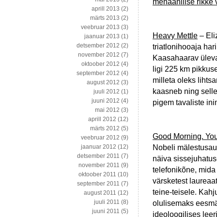
mehaanilise rikke 
aprill 2013
(2)
märts 2013
(2)
veebruar 2013
(3)
Heavy Mettle
– Eli
jaanuar 2013
(1)
detsember 2012
(2)
triatlonihooaja ha
november 2012
(7)
Kaasahaarav üleva
oktoober 2012
(4)
ligi 225 km pikkuse
september 2012
(4)
milleta oleks lihts
august 2012
(3)
kaasneb ning selle
juuli 2012
(1)
juuni 2012
(4)
pigem tavaliste in
mai 2012
(3)
aprill 2012
(12)
märts 2012
(5)
Good Morning. You
veebruar 2012
(9)
Nobeli mälestusau
jaanuar 2012
(12)
detsember 2011
(7)
näiva sissejuhatus
november 2011
(9)
telefonikõne, mida 
oktoober 2011
(10)
värsketest laureaat
september 2011
(7)
teine-teisele. Kahju
august 2011
(12)
juuli 2011
(8)
olulisemaks eesmär
juuni 2011
(5)
ideoloogilises leer