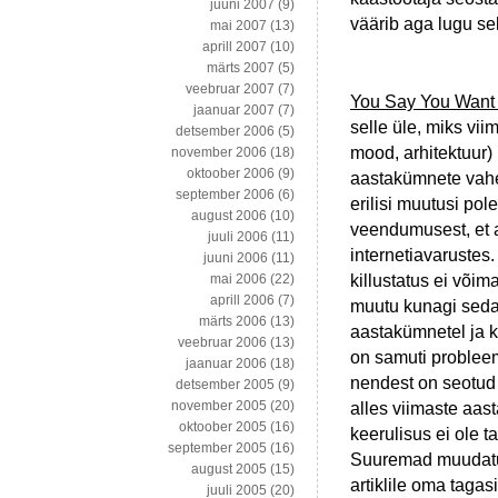
juuni 2007
(9)
väärib aga lugu se
mai 2007
(13)
aprill 2007
(10)
märts 2007
(5)
veebruar 2007
(7)
You Say You Want 
jaanuar 2007
(7)
selle üle, miks vii
detsember 2006
(5)
mood, arhitektuur)
november 2006
(18)
oktoober 2006
(9)
aastakümnete vahel
september 2006
(6)
erilisi muutusi pol
august 2006
(10)
veendumusest, et a
juuli 2006
(11)
internetiavarustes.
juuni 2006
(11)
killustatus ei võim
mai 2006
(22)
aprill 2006
(7)
muutu kunagi seda
märts 2006
(13)
aastakümnetel ja ku
veebruar 2006
(13)
on samuti probleem
jaanuar 2006
(18)
nendest on seotud 
detsember 2005
(9)
november 2005
(20)
alles viimaste aas
oktoober 2005
(16)
keerulisus ei ole 
september 2005
(16)
Suuremad muudatu
august 2005
(15)
artiklile oma tagas
juuli 2005
(20)