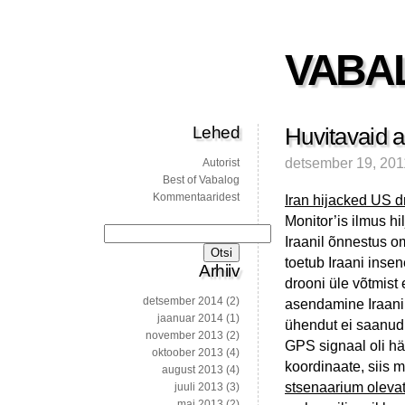
VABA
Lehed
Huvitavaid a
detsember 19, 201
Autorist
Best of Vabalog
Kommentaaridest
Iran hijacked US d
Monitor’is ilmus hi
Otsi:
Iraanil õnnestus o
toetub Iraani insen
Arhiiv
drooni üle võtmist
detsember 2014
(2)
asendamine Iraani
jaanuar 2014
(1)
ühendut ei saanud,
november 2013
(2)
GPS signaal oli hä
oktoober 2013
(4)
koordinaate, siis 
august 2013
(4)
stsenaarium olevat
juuli 2013
(3)
mai 2013
(2)