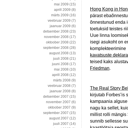
mai 2009
(15)
Hong Kong in Hon
aprill 2009
(8)
pärast ebaõnnestu
märts 2009
(16)
veebruar 2009
(7)
õnnestunud enda id
jaanuar 2009
(6)
toetuksid teistes r
detsember 2008
(23)
Uue linna loomise
november 2008
(17)
isegi asukoht on 
oktoober 2008
(22)
september 2008
(28)
komplekteerimine
august 2008
(13)
kavatsuste deklara
juuli 2008
(21)
teised kaks alusta
juuni 2008
(17)
Friedman
.
mai 2008
(10)
aprill 2008
(12)
märts 2008
(9)
veebruar 2008
(7)
The Real Story Beh
jaanuar 2008
(8)
kirjutab Forbes’is 
detsember 2007
(15)
kampaania alguse sa
november 2007
(6)
nagu ka sellet, ku
oktoober 2007
(9)
september 2007
(15)
millist rolli mängis
august 2007
(12)
sunnib sellesse s
juuli 2007
(14)
kaastöötaja seosta