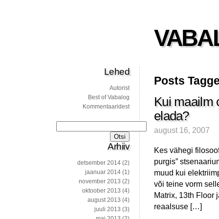
VABA
Lehed
Posts Tagged
Autorist
Best of Vabalog
Kui maailm o
Kommentaaridest
elada?
Otsi:
august 16, 2007
Arhiiv
Kes vähegi filosoo
purgis” stsenaarium
detsember 2014
(2)
muud kui elektriim
jaanuar 2014
(1)
november 2013
(2)
või teine vorm sell
oktoober 2013
(4)
Matrix, 13th Floor
august 2013
(4)
reaalsuse […]
juuli 2013
(3)
mai 2013
(2)