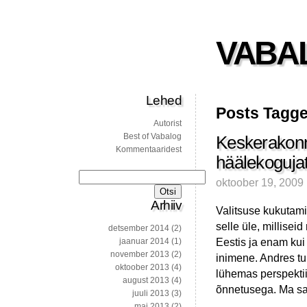
VABA
Lehed
Posts Tagge
Autorist
Best of Vabalog
Keskerakonn
Kommentaaridest
häälekoguja
Otsi:
oktoober 19, 2009
Arhiiv
Valitsuse kukutam
selle üle, milliseid
detsember 2014
(2)
Eestis ja enam kui
jaanuar 2014
(1)
november 2013
(2)
inimene. Andres tu
oktoober 2013
(4)
lühemas perspektii
august 2013
(4)
õnnetusega. Ma sa
juuli 2013
(3)
mai 2013
(2)