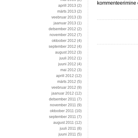
Keskerakonna
kommenteerimine on
aprill 2013
(2)
tulevikust
märts 2013
(2)
ilma
veebruar 2013
(3)
peamise
jaanuar 2013
(1)
häälekogujata
detsember 2012
(2)
november 2012
(7)
oktoober 2012
(4)
september 2012
(4)
august 2012
(3)
juuli 2012
(1)
juuni 2012
(4)
mai 2012
(3)
aprill 2012
(12)
märts 2012
(5)
veebruar 2012
(9)
jaanuar 2012
(12)
detsember 2011
(7)
november 2011
(9)
oktoober 2011
(10)
september 2011
(7)
august 2011
(12)
juuli 2011
(8)
juuni 2011
(5)