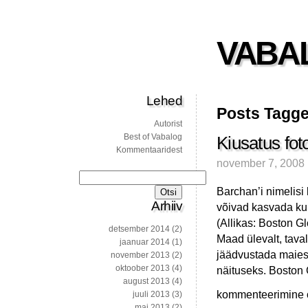
VABA
Lehed
Posts Tagged
Autorist
Best of Vabalog
Kiusatus fot
Kommentaaridest
november 7, 2008
Otsi:
Barchan’i nimelisi 
Arhiiv
võivad kasvada kun
(Allikas: Boston G
detsember 2014
(2)
Maad ülevalt, tava
jaanuar 2014
(1)
jäädvustada maiest
november 2013
(2)
oktoober 2013
(4)
näituseks. Boston
august 2013
(4)
Kiusatus
kommenteerimine on
juuli 2013
(3)
fotoblogida…
mai 2013
(2)