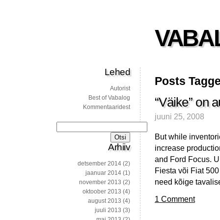
VABA
Lehed
Posts Tagge
Autorist
Best of Vabalog
“Väike” on a
Kommentaaridest
juuni 25, 2008
Otsi:
But while inventor
Arhiiv
increase productio
and Ford Focus. U
detsember 2014
(2)
Fiesta või Fiat 500
jaanuar 2014
(1)
need kõige tavali
november 2013
(2)
oktoober 2013
(4)
1 Comment
august 2013
(4)
juuli 2013
(3)
mai 2013
(2)