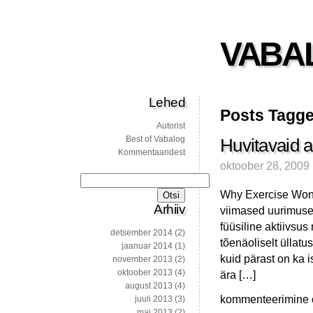
VABA
Lehed
Posts Tagge
Autorist
Best of Vabalog
Huvitavaid ar
Kommentaaridest
oktoober 28, 2009
Otsi:
Why Exercise Won’
Arhiiv
viimased uurimused
füüsiline aktiivsus
detsember 2014
(2)
tõenäoliselt üllat
jaanuar 2014
(1)
kuid pärast on ka 
november 2013
(2)
oktoober 2013
(4)
ära […]
august 2013
(4)
Huvitavaid
kommenteerimine on
juuli 2013
(3)
artikleid
mai 2013
(2)