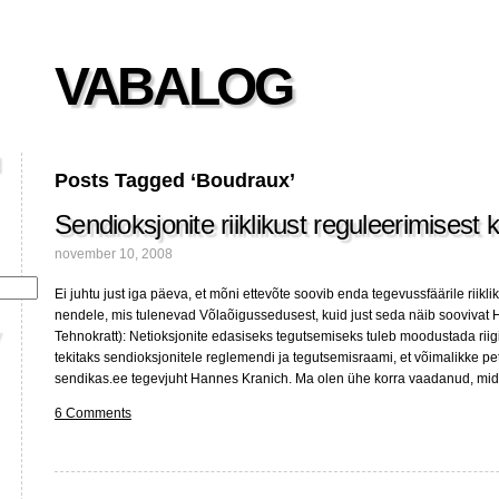
VABALOG
Posts Tagged ‘Boudraux’
Sendioksjonite riiklikust reguleerimisest krii
november 10, 2008
Ei juhtu just iga päeva, et mõni ettevõte soovib enda tegevussfäärile riikli
nendele, mis tulenevad Võlaõigussedusest, kuid just seda näib soovivat 
Tehnokratt): Netioksjonite edasiseks tegutsemiseks tuleb moodustada riig
tekitaks sendioksjonitele reglemendi ja tegutsemisraami, et võimalikke pett
sendikas.ee tegevjuht Hannes Kranich. Ma olen ühe korra vaadanud, mid
6 Comments