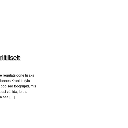
tiliselt
ke regulatsioone lisaks
Hannes Kranich (via
ipoolsed töögrupid, mis
usi vältida, leidis
a see […]