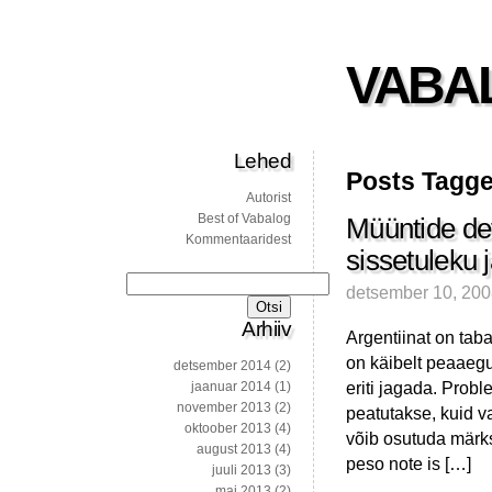
VABA
Lehed
Posts Tagge
Autorist
Best of Vabalog
Müüntide defi
Kommentaaridest
sissetuleku
Otsi:
detsember 10, 20
Arhiiv
Argentiinat on tab
on käibelt peaaegu
detsember 2014
(2)
eriti jagada. Probl
jaanuar 2014
(1)
november 2013
(2)
peatutakse, kuid v
oktoober 2013
(4)
võib osutuda märks
august 2013
(4)
peso note is […]
juuli 2013
(3)
mai 2013
(2)