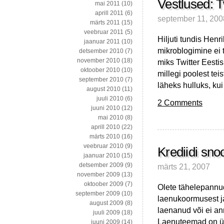
Vestlused: Tw
mai 2011
(10)
aprill 2011
(6)
september 11, 200
märts 2011
(15)
veebruar 2011
(5)
Hiljuti tundis Henr
jaanuar 2011
(10)
mikroblogimine ei 
detsember 2010
(7)
november 2010
(18)
miks Twitter Eesti
oktoober 2010
(10)
millegi poolest te
september 2010
(7)
läheks hulluks, ku
august 2010
(11)
juuli 2010
(6)
2 Comments
juuni 2010
(12)
mai 2010
(8)
aprill 2010
(22)
märts 2010
(16)
veebruar 2010
(9)
Krediidi sno
jaanuar 2010
(15)
detsember 2009
(9)
märts 21, 2007
november 2009
(13)
oktoober 2009
(7)
Olete tähelepannud
september 2009
(10)
laenukoormusest ja
august 2009
(8)
laenanud või ei an
juuli 2009
(18)
Laenuteemad on üpr
juuni 2009
(14)