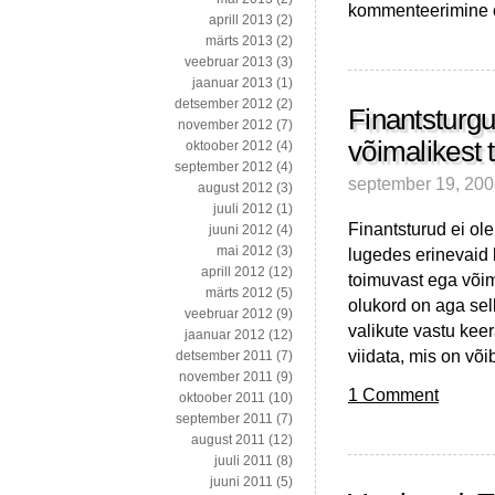
Müüntide
kommenteerimine on
aprill 2013
(2)
defitsiidist
märts 2013
(2)
Argentiinas,
veebruar 2013
(3)
sientoloogide
jaanuar 2013
(1)
sissetuleku
detsember 2012
(2)
ja
Finantsturgu
november 2012
(7)
Obama
võimalikest 
oktoober 2012
(4)
elu
september 2012
(4)
muutumiseni
september 19, 20
august 2012
(3)
juuli 2012
(1)
Finantsturud ei ol
juuni 2012
(4)
mai 2012
(3)
lugedes erinevaid 
aprill 2012
(12)
toimuvast ega võim
märts 2012
(5)
olukord on aga se
veebruar 2012
(9)
valikute vastu keer
jaanuar 2012
(12)
viidata, mis on või
detsember 2011
(7)
november 2011
(9)
1 Comment
oktoober 2011
(10)
september 2011
(7)
august 2011
(12)
juuli 2011
(8)
juuni 2011
(5)