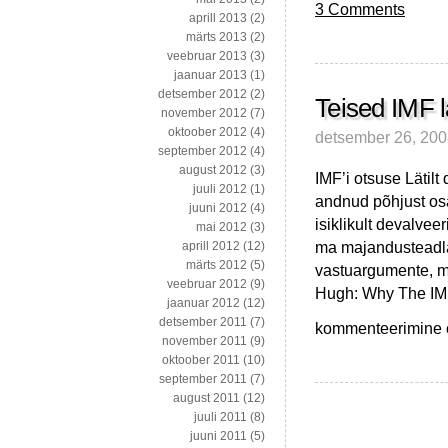
3 Comments
aprill 2013
(2)
märts 2013
(2)
veebruar 2013
(3)
jaanuar 2013
(1)
detsember 2012
(2)
Teised IMF 
november 2012
(7)
oktoober 2012
(4)
detsember 26, 20
september 2012
(4)
august 2012
(3)
IMF’i otsuse Lätilt
juuli 2012
(1)
andnud põhjust os
juuni 2012
(4)
isiklikult devalve
mai 2012
(3)
ma majandusteadla
aprill 2012
(12)
märts 2012
(5)
vastuargumente, m
veebruar 2012
(9)
Hugh: Why The IMF
jaanuar 2012
(12)
detsember 2011
(7)
Teised
kommenteerimine on
november 2011
(9)
IMF
oktoober 2011
(10)
lähenemisest
september 2011
(7)
Lätis
august 2011
(12)
juuli 2011
(8)
juuni 2011
(5)