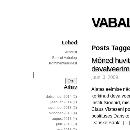
VABA
Lehed
Posts Tagge
Autorist
Best of Vabalog
Mõned huvita
Kommentaaridest
devalveerim
Otsi:
juuni 3, 2009
Arhiiv
Alates eelmise näda
kerkinud devalveer
detsember 2014
(2)
institutsioonid, m
jaanuar 2014
(1)
november 2013
(2)
Claus Visteseni po
oktoober 2013
(4)
postituses Danske 
august 2013
(4)
Danske Bank’i […]
juuli 2013
(3)
mai 2013
(2)