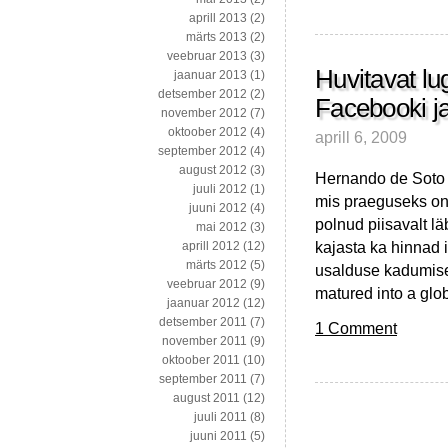
aprill 2013
(2)
märts 2013
(2)
veebruar 2013
(3)
Huvitavat l
jaanuar 2013
(1)
detsember 2012
(2)
Facebooki ja
november 2012
(7)
oktoober 2012
(4)
aprill 6, 2009
september 2012
(4)
august 2012
(3)
Hernando de Soto n
juuli 2012
(1)
mis praeguseks on
juuni 2012
(4)
polnud piisavalt l
mai 2012
(3)
kajasta ka hinnad 
aprill 2012
(12)
märts 2012
(5)
usalduse kadumisen
veebruar 2012
(9)
matured into a glo
jaanuar 2012
(12)
detsember 2011
(7)
1 Comment
november 2011
(9)
oktoober 2011
(10)
september 2011
(7)
august 2011
(12)
juuli 2011
(8)
juuni 2011
(5)