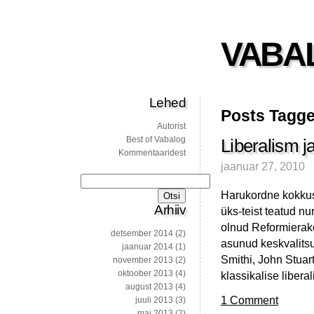
VABA
Lehed
Posts Tagge
Autorist
Best of Vabalog
Liberalism j
Kommentaaridest
jaanuar 27, 2010
Otsi:
Harukordne kokkusa
Arhiiv
üks-teist teatud n
olnud Reformierako
detsember 2014
(2)
asunud keskvalitsu
jaanuar 2014
(1)
Smithi, John Stuart
november 2013
(2)
oktoober 2013
(4)
klassikalise liber
august 2013
(4)
1 Comment
juuli 2013
(3)
mai 2013
(2)