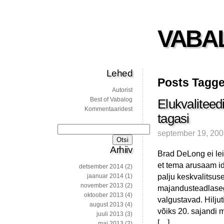
VABA
Lehed
Posts Tagge
Autorist
Best of Vabalog
Elukvaliteed
Kommentaaridest
tagasi
Otsi:
september 19, 20
Arhiiv
Brad DeLong ei leia
et tema arusaam id
detsember 2014
(2)
palju keskvalitsus
jaanuar 2014
(1)
november 2013
(2)
majandusteadlasega
oktoober 2013
(4)
valgustavad. Hiljut
august 2013
(4)
võiks 20. sajandi 
juuli 2013
(3)
[…]
mai 2013
(2)