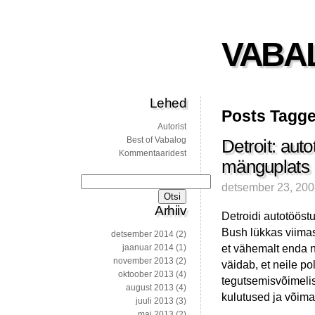
VABA
Lehed
Posts Tagged
Autorist
Best of Vabalog
Detroit: aut
Kommentaaridest
mänguplats
Otsi:
detsember 23, 20
Arhiiv
Detroidi autotööst
Bush lükkas viimase
detsember 2014
(2)
et vähemalt enda n
jaanuar 2014
(1)
november 2013
(2)
väidab, et neile po
oktoober 2013
(4)
tegutsemisvõimelisu
august 2013
(4)
kulutused ja võima
juuli 2013
(3)
mai 2013
(2)