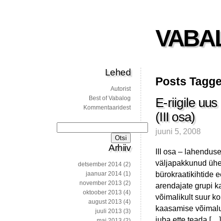
VABA
Lehed
Posts Tagge
Autorist
Best of Vabalog
E-riigile u
Kommentaaridest
(III osa)
Otsi:
juuni 5, 2008
Arhiiv
III osa – lahendus
väljapakkunud ühe
detsember 2014
(2)
bürokraatikihtide 
jaanuar 2014
(1)
november 2013
(2)
arendajate grupi k
oktoober 2013
(4)
võimalikult suur ko
august 2013
(4)
kaasamise võimalu
juuli 2013
(3)
juba ette teada […]
mai 2013
(2)