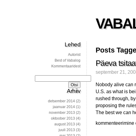
VABA
Lehed
Posts Tagge
Autorist
Best of Vabalog
Päeva tsitaa
Kommentaaridest
september 21, 20
Otsi:
Nobody alive can r
Arhiiv
U.S. as what is be
rushed through, by
detsember 2014
(2)
proposing the rule
jaanuar 2014
(1)
The best we can h
november 2013
(2)
oktoober 2013
(4)
Päeva
kommenteerimine on
august 2013
(4)
tsitaat
juuli 2013
(3)
mai 2013
(2)