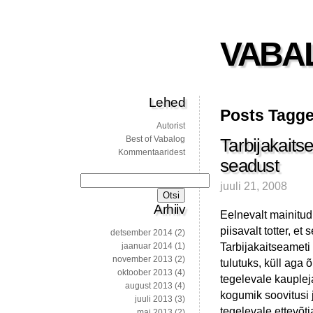
VABA
Lehed
Posts Tagge
Autorist
Best of Vabalog
Tarbijakaits
Kommentaaridest
seadust
Otsi:
juuli 21, 2008
Arhiiv
Eelnevalt mainitud
piisavalt totter, et
detsember 2014
(2)
Tarbijakaitseameti
jaanuar 2014
(1)
november 2013
(2)
tulutuks, küll ag
oktoober 2013
(4)
tegelevale kauplej
august 2013
(4)
kogumik soovitusi 
juuli 2013
(3)
tegelevale ettevõtj
mai 2013
(2)