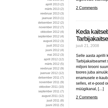
aprill 2013
(2)
2 Comments
märts 2013
(2)
veebruar 2013
(3)
jaanuar 2013
(1)
detsember 2012
(2)
november 2012
(7)
Keda kaitseb
oktoober 2012
(4)
september 2012
(4)
Tarbijakait
august 2012
(3)
juuli 21, 2008
juuli 2012
(1)
juuni 2012
(4)
mai 2012
(3)
Selle aasta aprilli
aprill 2012
(12)
Tarbijakaitseamet 
märts 2012
(5)
miljoni krooni suu
veebruar 2012
(9)
toores juba ainuüks
jaanuar 2012
(12)
enamusele e-kauba
detsember 2011
(7)
november 2011
(9)
selles, et e-pood o
oktoober 2011
(10)
müügikanal, […]
september 2011
(7)
august 2011
(12)
2 Comments
juuli 2011
(8)
juuni 2011
(5)