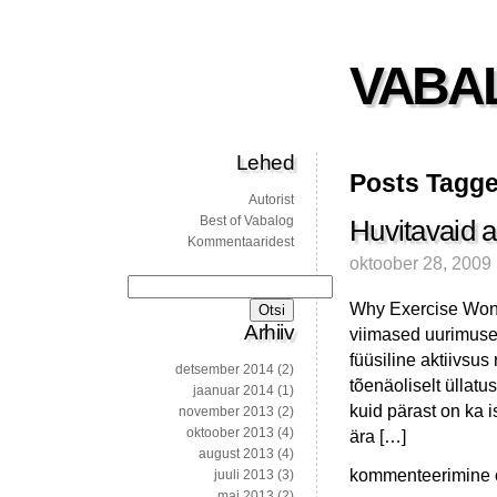
VABA
Lehed
Posts Tagge
Autorist
Best of Vabalog
Huvitavaid ar
Kommentaaridest
oktoober 28, 2009
Otsi:
Why Exercise Won’
Arhiiv
viimased uurimused
füüsiline aktiivsus
detsember 2014
(2)
tõenäoliselt üllat
jaanuar 2014
(1)
kuid pärast on ka 
november 2013
(2)
oktoober 2013
(4)
ära […]
august 2013
(4)
Huvitavaid
kommenteerimine on
juuli 2013
(3)
artikleid
mai 2013
(2)